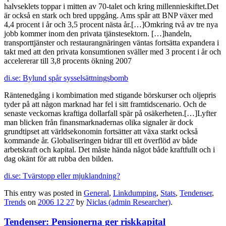
halvseklets toppar i mitten av 70-talet och kring millennieskiftet.Det
är också en stark och bred uppgång. Ams spår att BNP växer med
4,4 procent i år och 3,5 procent nästa år.[…]Omkring två av tre nya
jobb kommer inom den privata tjänstesektorn. […]handeln,
transporttjänster och restaurangnäringen väntas fortsätta expandera i
takt med att den privata konsumtionen sväller med 3 procent i år och
accelererar till 3,8 procents ökning 2007
di.se: Bylund spår sysselsättningsbomb
Räntenedgång i kombimation med stigande börskurser och oljepris
tyder på att någon marknad har fel i sitt framtidscenario. Och de
senaste veckornas kraftiga dollarfall spär på osäkerheten.[…]Lyfter
man blicken från finansmarknadernas olika signaler är dock
grundtipset att världsekonomin fortsätter att växa starkt också
kommande år. Globaliseringen bidrar till ett överflöd av både
arbetskraft och kapital. Det måste hända något både kraftfullt och i
dag okänt för att rubba den bilden.
di.se: Tvärstopp eller mjuklandning?
This entry was posted in
General
,
Linkdumping
,
Stats
,
Tendenser
,
Trends
on
2006 12 27
by
Niclas (admin Researcher)
.
Tendenser: Pensionerna ger riskkapital