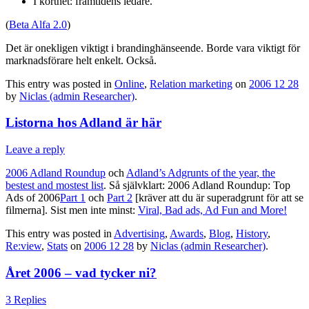
I korthet: framtidens ledare.
(
Beta Alfa 2.0
)
Det är onekligen viktigt i brandinghänseende. Borde vara viktigt för
marknadsförare helt enkelt. Också.
This entry was posted in
Online
,
Relation marketing
on
2006 12 28
by
Niclas (admin Researcher)
.
Listorna hos Adland är här
Leave a reply
2006 Adland Roundup
och
Adland’s Adgrunts of the year, the
bestest and mostest list
. Så självklart: 2006 Adland Roundup: Top
Ads of 2006
Part 1
och
Part 2
[kräver att du är superadgrunt för att se
filmerna]. Sist men inte minst:
Viral, Bad ads, Ad Fun and More!
This entry was posted in
Advertising
,
Awards
,
Blog
,
History
,
Re:view
,
Stats
on
2006 12 28
by
Niclas (admin Researcher)
.
Året 2006 – vad tycker ni?
3 Replies