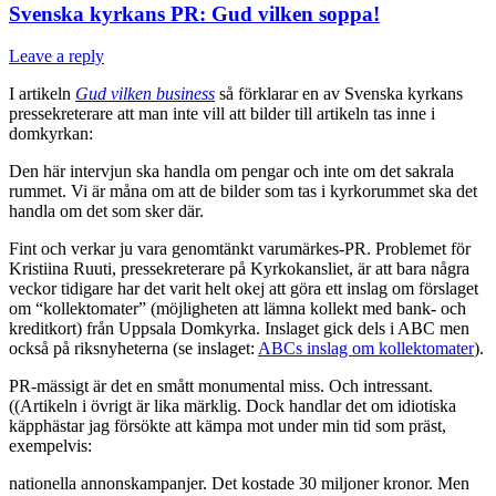
Svenska kyrkans PR: Gud vilken soppa!
Leave a reply
I artikeln
Gud vilken business
så förklarar en av Svenska kyrkans
pressekreterare att man inte vill att bilder till artikeln tas inne i
domkyrkan:
Den här intervjun ska handla om pengar och inte om det sakrala
rummet. Vi är måna om att de bilder som tas i kyrkorummet ska det
handla om det som sker där.
Fint och verkar ju vara genomtänkt varumärkes-PR. Problemet för
Kristiina Ruuti, pressekreterare på Kyrkokansliet, är att bara några
veckor tidigare har det varit helt okej att göra ett inslag om förslaget
om “kollektomater” (möjligheten att lämna kollekt med bank- och
kreditkort) från Uppsala Domkyrka. Inslaget gick dels i ABC men
också på riksnyheterna (se inslaget:
ABCs inslag om kollektomater
).
PR-mässigt är det en smått monumental miss. Och intressant.
((Artikeln i övrigt är lika märklig. Dock handlar det om idiotiska
käpphästar jag försökte att kämpa mot under min tid som präst,
exempelvis:
nationella annonskampanjer. Det kostade 30 miljoner kronor. Men