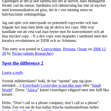
Egentligen är det ju skit samma hur det är skrivet, bara mottagaren
förstår vad du menar. Språklära och rättstavning har inte så mycket
med kommunikation att göra, det är i viss mening mera en
halvfascistisk ordningsfråga.
Jag satt själv och intervjuade en potentiell copywriter och han
frågade hur man bäst lärde sig att skriva bra copy. Mitt svar
handlade om att veta vad man bryter mot för konventioner och att
läsa mycket copy – fr a den copy som skapades i samband med den
kreativa revolutionen av DDB och av Arbmans.
This entry was posted in
Copywriting
,
Persona
,
Quote
on
2006 12
28
by
Niclas (admin Researcher)
.
Spot the difference 2
Leave a reply
Svensk militärreklam? Jodå, de har “spottat” upp sig (pun
intended…):
Everybody’s everyday is not like ours
eller “
Small
World
“. Deras “
Africa
” känns visserligen välgjord men inte fullt lika
kreativ.
Helio. “Don’t call us a phone company, don’t call us a phone”.
Nähä. Fan vet om de kan kallas fräscha marknadsförare heller: