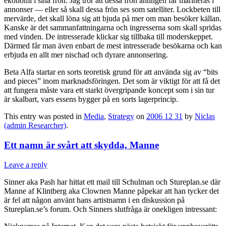
ekonomi i sina frön. Jag tror att dessa frön antingen får marineras i
annonser — eller så skall dessa frön ses som satelliter. Lockbeten till
mervärde, det skall löna sig att bjuda på mer om man besöker källan.
Kanske är det sammanfattningarna och ingresserna som skall spridas
med vinden. De intresserade klickar sig tillbaka till moderskeppet.
Därmed får man även enbart de mest intresserade besökarna och kan
erbjuda en allt mer nischad och dyrare annonsering.
Beta Alfa startar en sorts teoretisk grund för att använda sig av “bits
and pieces” inom marknadsföringen. Det som är viktigt för att få det
att fungera måste vara ett starkt övergripande koncept som i sin tur
är skalbart, vars essens bygger på en sorts lagerprincip.
This entry was posted in
Media
,
Strategy
on
2006 12 31
by
Niclas
(admin Researcher)
.
Ett namn är svårt att skydda, Manne
Leave a reply
Sinner aka Pash har hittat ett mail till Schulman och Stureplan.se där
Manne af Klintberg aka Clownen Manne påpekar att han tycker det
är fel att någon använt hans artistnamn i en diskussion på
Stureplan.se’s forum. Och Sinners slutfråga är onekligen intressant: