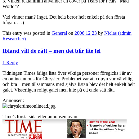
3. Vilken reklamfilm använder en cover på Tears for Fears “Mad
World”?
Vad vinner man? Inget. Det hela beror helt enkelt på den första
frågan… :)
This entry was posted in
General
on
2006 12 23
by
Niclas (admin
Researcher)
.
Ibland vill de rätt – men det blir lite fel
1 Reply
Tidningen Times årliga lista över viktiga personer föregicks i år av
en onlineannons för Chrysler. Problemet var att copyn var välvillig
och bra – men tillsammans med själva listan blev det helt enkelt helt
galet. Visserligen roligt galet men inte på ett enda sätt rätt.
Annonsen:
Time’s första sida efter annonsen ovan: