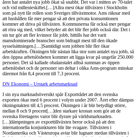
åren har antalet nya jobb ökat så snabbt. Det var i mitten av 70-talet
och vid millenieskiftet.[…]Allra mest ökar tillväxten i Stockholm
som på nytt får rollen som Sveriges tillväxtmotor. Ams räknar med
att hushållen får mer pengar så att den privata konsumtionen
kommer att driva på tillväxten. Kommunerna får också mer pengar
att röra sig med, vilket betyder att det blir fler jobb också där. Det i
sin tur gör att fler kvinnor får jobb, hittills har det varit
mansdominerade branscher som bidragit mest till den ökade
sysselsättningen.[…]Samtidigt som jobben blir fler ökar
arbetskraften. Ökningen blir nästan lika stor som antalet nya jobb, så
den öppna arbetslösheten kommer att ligga kvar på ungefär 250.000
personer. Det så kallade obalanstalet alltså summan av öppen
arbetslöshet och de personer sm deltar i olika Ams-program minskar
däremot från 8,4 procent till 7,3 procent.
DN Ekonomi – Urstark arbetsmarknad
I sin nya marknadsöversikt spår Exportrådet att den svenska
exporten ökar med 6 procent i volym under 2007. Året efter dämpas
ökningstakten till 4,5 procent. Ökningen i år blir betydligt större,
mellan 8 och 9 procent[…]den starkare kronan som gör att de
svenska företagens varor blir dyrare på världsmarknaden.
[…]dämpningen av exporttillväxten beror också på att den
internationella konjunkturen blir lite svagare. Tillväxten i
Nordamerika och Västeuropa avtar blir lugnare medan tillväxten i