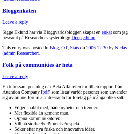
Bloggenkäten
Leave a reply
Sigge Eklund har via Bloggvärldsbloggen skapat en
enkät
som jag
besvarat på Researchers systerblogg
Deep|edition
.
This entry was posted in
Blog
,
OT
,
Stats
on
2006 12 30
by
Niclas
(admin Researcher)
.
Folk på communities är heta
Leave a reply
En intressant postning där Beta Alfa refererar till en rapport från
Attention Company [
pdf
] som listar varför personer som använder
sig av online-forum är intressanta för företag på många olika sätt:
Följer snabbt med, både nyheter och trender.
Mer flexibla än gemene man.
Öppna kommunikatörer.
Vill nå storhet/berömmelse/respekt.
Söker efter nya friska och innovativa idéer.