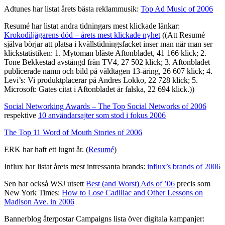
Adtunes har listat årets bästa reklammusik:
Top Ad Music of 2006
Resumé har listat andra tidningars mest klickade länkar:
Krokodiljägarens död – årets mest klickade nyhet
((Att Resumé
själva börjar att platsa i kvällstidningsfacket inser man när man ser
klickstatistiken: 1. Mytoman blåste Aftonbladet, 41 166 klick; 2.
Tone Bekkestad avstängd från TV4, 27 502 klick; 3. Aftonbladet
publicerade namn och bild på våldtagen 13-åring, 26 607 klick; 4.
Levi’s: Vi produktplacerar på Andres Lokko, 22 728 klick; 5.
Microsoft: Gates citat i Aftonbladet är falska, 22 694 klick.))
Social Networking Awards – The Top Social Networks of 2006
respektive
10 användarsajter som stod i fokus 2006
The Top 11 Word of Mouth Stories of 2006
ERK har haft ett lugnt år. (
Resumé
)
Influx har listat årets mest intressanta brands:
influx’s brands of 2006
Sen har också WSJ utsett
Best (and Worst) Ads of ’06
precis som
New York Times:
How to Lose Cadillac and Other Lessons on
Madison Ave. in 2006
Bannerblog återpostar Campaigns lista över digitala kampanjer: