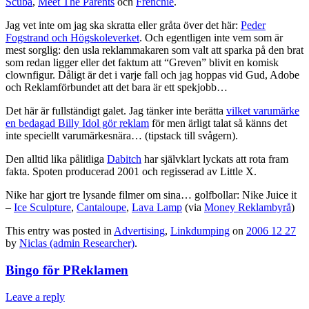
Scuba
,
Meet The Parents
och
Frenchie
.
Jag vet inte om jag ska skratta eller gråta över det här:
Peder
Fogstrand och Högskoleverket
. Och egentligen inte vem som är
mest sorglig: den usla reklammakaren som valt att sparka på den brat
som redan ligger eller det faktum att “Greven” blivit en komisk
clownfigur. Dåligt är det i varje fall och jag hoppas vid Gud, Adobe
och Reklamförbundet att det bara är ett spekjobb…
Det här är fullständigt galet. Jag tänker inte berätta
vilket varumärke
en bedagad Billy Idol gör reklam
för men ärligt talat så känns det
inte speciellt varumärkesnära… (tipstack till svågern).
Den alltid lika pålitliga
Dabitch
har självklart lyckats att rota fram
fakta. Spoten producerad 2001 och regisserad av Little X.
Nike har gjort tre lysande filmer om sina… golfbollar: Nike Juice it
–
Ice Sculpture
,
Cantaloupe
,
Lava Lamp
(via
Money Reklambyrå
)
This entry was posted in
Advertising
,
Linkdumping
on
2006 12 27
by
Niclas (admin Researcher)
.
Bingo för PReklamen
Leave a reply