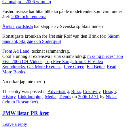
Campaign – 2006 wrap up
Fashionista.se har tittat tillbaka på de modetrender som varit under
året:
2006 och trenderna
Årets nyordslista
har släppts av Svenska språknämnden
Konstigaste krönikan för året står Rolf van den Brink för:
Såsom
Sandahl, Skugge och Söderqvist
From Ad Land
, tecknat sammandrag.
Cool Hunting är extensiva i sina sammandrag:
m ss ng p eces’ Top
Five 2006 CH Videos
,
Top Five Songs from CH Video
Soundtracks
,
Get More Exercise
,
Live Green
,
Eat Better
,
Read
More Books
.
Nu orkar jag inte mer :)
This entry was posted in
Advertising
,
Buzz
,
Creativity
,
Design
,
History
,
Linkdumping
,
Media
,
Trends
on
2006 12 31
by
Niclas
(admin Researcher)
.
JMW listar PR året
Leave a reply