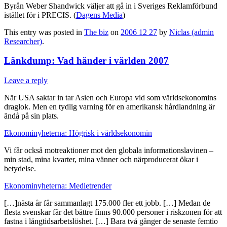
Byrån Weber Shandwick väljer att gå in i Sveriges Reklamförbund
istället för i PRECIS. (
Dagens Media
)
This entry was posted in
The biz
on
2006 12 27
by
Niclas (admin
Researcher)
.
Länkdump: Vad händer i världen 2007
Leave a reply
När USA saktar in tar Asien och Europa vid som världsekonomins
draglok. Men en tydlig varning för en amerikansk hårdlandning är
ändå på sin plats.
Ekonominyheterna: Högrisk i världsekonomin
Vi får också motreaktioner mot den globala informationslavinen –
min stad, mina kvarter, mina vänner och närproducerat ökar i
betydelse.
Ekonominyheterna: Medietrender
[…]nästa år får sammanlagt 175.000 fler ett jobb. […] Medan de
flesta svenskar får det bättre finns 90.000 personer i riskzonen för att
fastna i långtidsarbetslöshet. […] Bara två gånger de senaste femtio