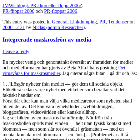
JMWs blogg: PR-flipp eller flopp 2006?
:
PR-flippar 2006
och
PR-floppar 2006
This entry was posted in
General
,
Linkdumping
,
PR
,
Tendenser
on
2006 12 31
by
Niclas (admin Researcher)
.
Integrerade maskrosfrön av media
Leave a reply
En mycket vettig och genomtänkt översikt av framtiden för medier
och medieformaten har gjorts av Beta Alfa i hans postning
Det
virusvåras för maskrosmedier
. Jag citerar några bitar – gå dit och läs:
[…]Lösgör nyheter från mediet — gör dem till sociala objekt.
Etikettera sedan varje nyhet med etiketter som berättar vad det
faktiskt handlar om.
Först där efter kan man välja vilka mediearenor som nyheten skall
bli en del av. Det kan vara nyhetsflöden, webbtidningen,
bloggosfären, videovärlden eller kanske allihop.
Jag ser bilden av en maskros framför mig. När frön från
maskrosbollen sprids med vinden — helt utan fysisk kontakt med
blomman — men som slår rot överallt i gräsmattan — med en
mental kontakt med blomman — en länk.[…]Problemet är att få