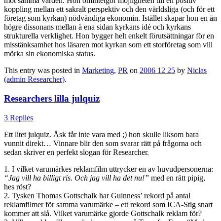
mot samma värden. Hon omintetgör möjligheten till en positiv
koppling mellan ett sakralt perspektiv och den världsliga (och för ett
företag som kyrkan) nödvändiga ekonomin. Istället skapar hon en än
högre dissonans mellan å ena sidan kyrkans idé och kyrkans
strukturella verklighet. Hon bygger helt enkelt förutsättningar för en
misstänksamhet hos läsaren mot kyrkan som ett storföretag som vill
mörka sin ekonomiska status.
This entry was posted in
Marketing
,
PR
on
2006 12 25
by
Niclas
(admin Researcher)
.
Researchers lilla julquiz
3 Replies
Ett litet julquiz. Åsk får inte vara med ;) hon skulle liksom bara
vunnit direkt… Vinnare blir den som svarar rätt på frågorna och
sedan skriver en perfekt slogan för Researcher.
1. I vilket varumärkes reklamfilm uttrycker en av huvudpersonerna:
“Jag vill ha billigt ris. Och jag vill ha det nu!”
med en rätt pipig,
hes röst?
2. Tysken Thomas Gottschalk har Guinness’ rekord på antal
reklamfilmer för samma varumärke – ett rekord som ICA-Stig snart
kommer att slå. Vilket varumärke gjorde Gottschalk reklam för?