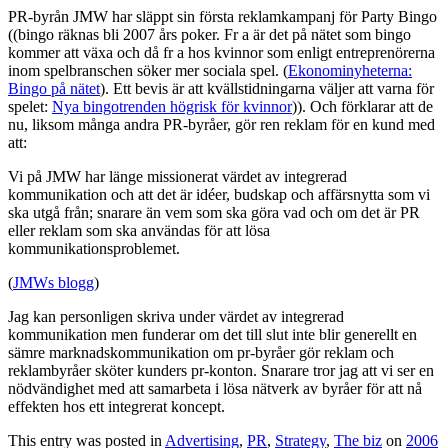
PR-byrån JMW har släppt sin första reklamkampanj för Party Bingo
((bingo räknas bli 2007 års poker. Fr a är det på nätet som bingo
kommer att växa och då fr a hos kvinnor som enligt entreprenörerna
inom spelbranschen söker mer sociala spel. (
Ekonominyheterna:
Bingo på nätet
). Ett bevis är att kvällstidningarna väljer att varna för
spelet:
Nya bingotrenden högrisk för kvinnor
)). Och förklarar att de
nu, liksom många andra PR-byråer, gör ren reklam för en kund med
att:
Vi på JMW har länge missionerat värdet av integrerad
kommunikation och att det är idéer, budskap och affärsnytta som vi
ska utgå från; snarare än vem som ska göra vad och om det är PR
eller reklam som ska användas för att lösa
kommunikationsproblemet.
(
JMWs blogg
)
Jag kan personligen skriva under värdet av integrerad
kommunikation men funderar om det till slut inte blir generellt en
sämre marknadskommunikation om pr-byråer gör reklam och
reklambyråer sköter kunders pr-konton. Snarare tror jag att vi ser en
nödvändighet med att samarbeta i lösa nätverk av byråer för att nå
effekten hos ett integrerat koncept.
This entry was posted in
Advertising
,
PR
,
Strategy
,
The biz
on
2006