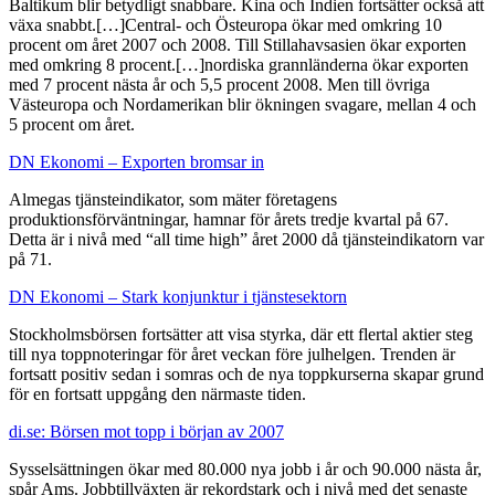
Baltikum blir betydligt snabbare. Kina och Indien fortsätter också att
växa snabbt.[…]Central- och Östeuropa ökar med omkring 10
procent om året 2007 och 2008. Till Stillahavsasien ökar exporten
med omkring 8 procent.[…]nordiska grannländerna ökar exporten
med 7 procent nästa år och 5,5 procent 2008. Men till övriga
Västeuropa och Nordamerikan blir ökningen svagare, mellan 4 och
5 procent om året.
DN Ekonomi – Exporten bromsar in
Almegas tjänsteindikator, som mäter företagens
produktionsförväntningar, hamnar för årets tredje kvartal på 67.
Detta är i nivå med “all time high” året 2000 då tjänsteindikatorn var
på 71.
DN Ekonomi – Stark konjunktur i tjänstesektorn
Stockholmsbörsen fortsätter att visa styrka, där ett flertal aktier steg
till nya toppnoteringar för året veckan före julhelgen. Trenden är
fortsatt positiv sedan i somras och de nya toppkurserna skapar grund
för en fortsatt uppgång den närmaste tiden.
di.se: Börsen mot topp i början av 2007
Sysselsättningen ökar med 80.000 nya jobb i år och 90.000 nästa år,
spår Ams. Jobbtillväxten är rekordstark och i nivå med det senaste