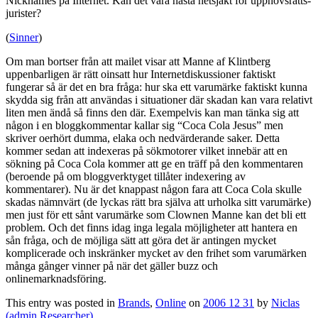
Nicknames på Internet. Kan det vara nästa hetsjakt för upphovsrätts-
jurister?
(
Sinner
)
Om man bortser från att mailet visar att Manne af Klintberg
uppenbarligen är rätt oinsatt hur Internetdiskussioner faktiskt
fungerar så är det en bra fråga: hur ska ett varumärke faktiskt kunna
skydda sig från att användas i situationer där skadan kan vara relativt
liten men ändå så finns den där. Exempelvis kan man tänka sig att
någon i en bloggkommentar kallar sig “Coca Cola Jesus” men
skriver oerhört dumma, elaka och nedvärderande saker. Detta
kommer sedan att indexeras på sökmotorer vilket innebär att en
sökning på Coca Cola kommer att ge en träff på den kommentaren
(beroende på om bloggverktyget tillåter indexering av
kommentarer). Nu är det knappast någon fara att Coca Cola skulle
skadas nämnvärt (de lyckas rätt bra själva att urholka sitt varumärke)
men just för ett sånt varumärke som Clownen Manne kan det bli ett
problem. Och det finns idag inga legala möjligheter att hantera en
sån fråga, och de möjliga sätt att göra det är antingen mycket
komplicerade och inskränker mycket av den frihet som varumärken
många gånger vinner på när det gäller buzz och
onlinemarknadsföring.
This entry was posted in
Brands
,
Online
on
2006 12 31
by
Niclas
(admin Researcher)
.