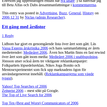
Eftersom jag uppenbarligen endast har
två läsare
:) så hänvisar jag
till Beta Alfas och Dabs årssammanfattningar i
kommentarerna
.
This entry was posted in
Advertising
,
Buzz
,
General
,
History
on
2006 12 31
by
Niclas (admin Researcher)
.
Ett gäng med årslistor
1 Reply
Lidbom har gjort en genomgående lista över året som gått. Läs
Vassa Eggens årskrönika 2006
och hans sammanfattning av årets
medietrender:
Medieåret 2006
. Även hos Martin finns en fast rewind
över året som gått inom media:
Medieåret 2006 i snabbspolning
.
Jönsson utser också årets tre viktigaste reklamkampanjer:
Folkpartiets löpsedelsreklan, Nikes Joga Bonito och
Mentosexperimentet som fick upp marknadens ögon för
användargenererat innehåll. (
Reklamkampanjerna som vägde
tyngst
).
Yahoo! Top Searches of 2006
Zeitgeist 2006
– mest sökt på Google.
The Top of Live Search for 2006
Top Ten (Best and Worst) Communicators of 2006