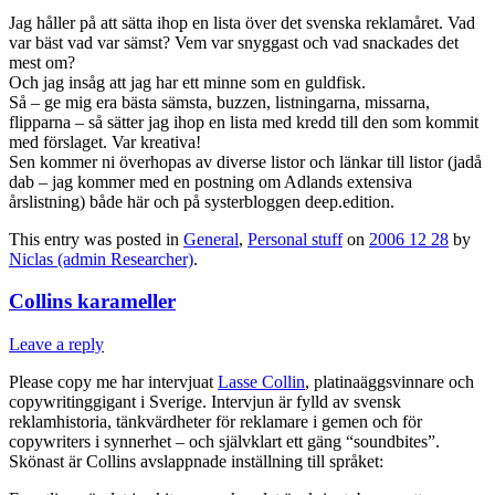
Jag håller på att sätta ihop en lista över det svenska reklamåret. Vad
var bäst vad var sämst? Vem var snyggast och vad snackades det
mest om?
Och jag insåg att jag har ett minne som en guldfisk.
Så – ge mig era bästa sämsta, buzzen, listningarna, missarna,
flipparna – så sätter jag ihop en lista med kredd till den som kommit
med förslaget. Var kreativa!
Sen kommer ni överhopas av diverse listor och länkar till listor (jadå
dab – jag kommer med en postning om Adlands extensiva
årslistning) både här och på systerbloggen deep.edition.
This entry was posted in
General
,
Personal stuff
on
2006 12 28
by
Niclas (admin Researcher)
.
Collins karameller
Leave a reply
Please copy me har intervjuat
Lasse Collin
, platinaäggsvinnare och
copywritinggigant i Sverige. Intervjun är fylld av svensk
reklamhistoria, tänkvärdheter för reklamare i gemen och för
copywriters i synnerhet – och självklart ett gäng “soundbites”.
Skönast är Collins avslappnade inställning till språket: