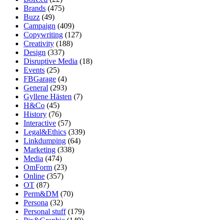
Brands
(475)
Buzz
(49)
Campaign
(409)
Copywriting
(127)
Creativity
(188)
Design
(337)
Disruptive Media
(18)
Events
(25)
FBGarage
(4)
General
(293)
Gyllene Hästen
(7)
H&Co
(45)
History
(76)
Interactive
(57)
Legal&Ethics
(339)
Linkdumping
(64)
Marketing
(338)
Media
(474)
OmForm
(23)
Online
(357)
OT
(87)
Perm&DM
(70)
Persona
(32)
Personal stuff
(179)