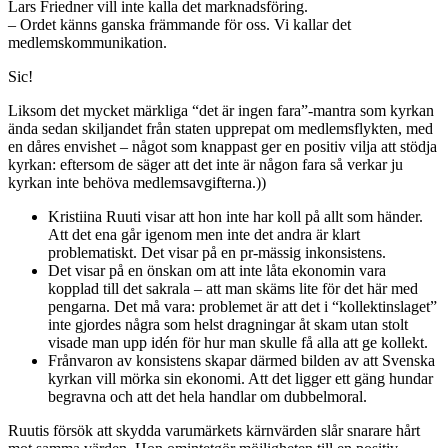
Lars Friedner vill inte kalla det marknadsföring.
– Ordet känns ganska främmande för oss. Vi kallar det
medlemskommunikation.
Sic!
Liksom det mycket märkliga “det är ingen fara”-mantra som kyrkan
ända sedan skiljandet från staten upprepat om medlemsflykten, med
en dåres envishet – något som knappast ger en positiv vilja att stödja
kyrkan: eftersom de säger att det inte är någon fara så verkar ju
kyrkan inte behöva medlemsavgifterna.))
Kristiina Ruuti visar att hon inte har koll på allt som händer.
Att det ena går igenom men inte det andra är klart
problematiskt. Det visar på en pr-mässig inkonsistens.
Det visar på en önskan om att inte låta ekonomin vara
kopplad till det sakrala – att man skäms lite för det här med
pengarna. Det må vara: problemet är att det i “kollektinslaget”
inte gjordes några som helst dragningar åt skam utan stolt
visade man upp idén för hur man skulle få alla att ge kollekt.
Frånvaron av konsistens skapar därmed bilden av att Svenska
kyrkan vill mörka sin ekonomi. Att det ligger ett gäng hundar
begravna och att det hela handlar om dubbelmoral.
Ruutis försök att skydda varumärkets kärnvärden slår snarare hårt