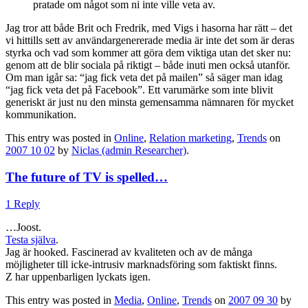
pratade om något som ni inte ville veta av.
Jag tror att både Brit och Fredrik, med Vigs i hasorna har rätt – det
vi hittills sett av användargenererade media är inte det som är deras
styrka och vad som kommer att göra dem viktiga utan det sker nu:
genom att de blir sociala på riktigt – både inuti men också utanför.
Om man igår sa: “jag fick veta det på mailen” så säger man idag
“jag fick veta det på Facebook”. Ett varumärke som inte blivit
generiskt är just nu den minsta gemensamma nämnaren för mycket
kommunikation.
This entry was posted in
Online
,
Relation marketing
,
Trends
on
2007 10 02
by
Niclas (admin Researcher)
.
The future of TV is spelled…
1 Reply
…Joost.
Testa själva
.
Jag är hooked. Fascinerad av kvaliteten och av de många
möjligheter till icke-intrusiv marknadsföring som faktiskt finns.
Z har uppenbarligen lyckats igen.
This entry was posted in
Media
,
Online
,
Trends
on
2007 09 30
by