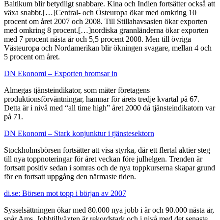
Baltikum blir betydligt snabbare. Kina och Indien fortsätter också att
växa snabbt.[…]Central- och Östeuropa ökar med omkring 10
procent om året 2007 och 2008. Till Stillahavsasien ökar exporten
med omkring 8 procent.[…]nordiska grannländerna ökar exporten
med 7 procent nästa år och 5,5 procent 2008. Men till övriga
Västeuropa och Nordamerikan blir ökningen svagare, mellan 4 och
5 procent om året.
DN Ekonomi – Exporten bromsar in
Almegas tjänsteindikator, som mäter företagens
produktionsförväntningar, hamnar för årets tredje kvartal på 67.
Detta är i nivå med “all time high” året 2000 då tjänsteindikatorn var
på 71.
DN Ekonomi – Stark konjunktur i tjänstesektorn
Stockholmsbörsen fortsätter att visa styrka, där ett flertal aktier steg
till nya toppnoteringar för året veckan före julhelgen. Trenden är
fortsatt positiv sedan i somras och de nya toppkurserna skapar grund
för en fortsatt uppgång den närmaste tiden.
di.se: Börsen mot topp i början av 2007
Sysselsättningen ökar med 80.000 nya jobb i år och 90.000 nästa år,
spår Ams. Jobbtillväxten är rekordstark och i nivå med det senaste