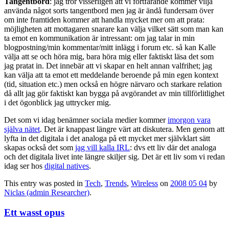
Tangentbord
: jag tror visserligen att vi fortfarande kommer vilja
använda något sorts tangentbord men jag är ändå fundersam över
om inte framtiden kommer att handla mycket mer om att prata:
möjligheten att mottagaren snarare kan välja vilket sätt som man kan
ta emot en kommunikation är intressant: om jag talar in min
blogpostning/min kommentar/mitt inlägg i forum etc. så kan Kalle
välja att se och höra mig, bara höra mig eller faktiskt läsa det som
jag pratat in. Det innebär att vi skapar en helt annan valfrihet; jag
kan välja att ta emot ett meddelande beroende på min egen kontext
(tid, situation etc.) men också en högre närvaro och starkare relation
då allt jag gör faktiskt kan bygga på avgörandet av min tillförlitlighet
i det ögonblick jag uttrycker mig.
Det som vi idag benämner sociala medier kommer
imorgon vara
själva nätet
. Det är knappast längre värt att diskutera. Men genom att
lyfta in det digitala i det analoga på ett mycket mer självklart sätt
skapas också det som
jag vill kalla IRL
: dvs ett liv där det analoga
och det digitala livet inte längre skiljer sig. Det är ett liv som vi redan
idag ser hos
digital natives
.
This entry was posted in
Tech
,
Trends
,
Wireless
on
2008 05 04
by
Niclas (admin Researcher)
.
Ett wasst opus