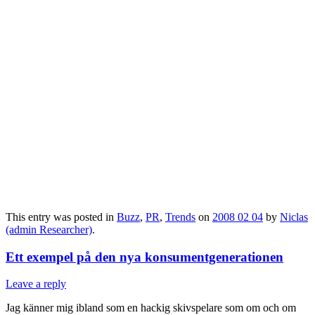
This entry was posted in
Buzz
,
PR
,
Trends
on
2008 02 04
by
Niclas
(admin Researcher)
.
Ett exempel på den nya konsumentgenerationen
Leave a reply
Jag känner mig ibland som en hackig skivspelare som om och om