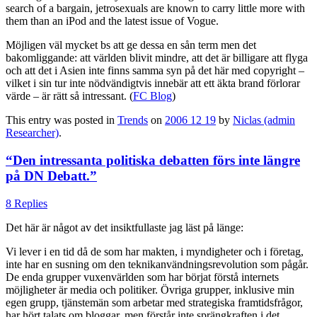
search of a bargain, jetrosexuals are known to carry little more with
them than an iPod and the latest issue of Vogue.
Möjligen väl mycket bs att ge dessa en sån term men det
bakomliggande: att världen blivit mindre, att det är billigare att flyga
och att det i Asien inte finns samma syn på det här med copyright –
vilket i sin tur inte nödvändigtvis innebär att ett äkta brand förlorar
värde – är rätt så intressant. (
FC Blog
)
This entry was posted in
Trends
on
2006 12 19
by
Niclas (admin
Researcher)
.
“Den intressanta politiska debatten förs inte längre
på DN Debatt.”
8 Replies
Det här är något av det insiktfullaste jag läst på länge:
Vi lever i en tid då de som har makten, i myndigheter och i företag,
inte har en susning om den teknikanvändningsrevolution som pågår.
De enda grupper vuxenvärlden som har börjat förstå internets
möjligheter är media och politiker. Övriga grupper, inklusive min
egen grupp, tjänstemän som arbetar med strategiska framtidsfrågor,
har hört talats om bloggar, men förstår inte sprängkraften i det,