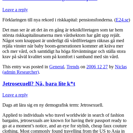
Leave a reply
Förklaringen till nya rekord i riskkapital: pensionsfonderna. (
E24.se
)
Det man ser är att det än en gång är teknikföretagen som tar hem
största riskkapitalinsatserna men vårdsektorn har gått upp rejält.
Något som knappast är underligt då vårdföretagen räknas gå med
rejäla vinster när baby boom-generationen kommer att kräva mer
och mer vård, och samtidigt ha höga förväntningar och ställa stora
krav på såväl kvalitet som på komfort i samband med sin vård.
This entry was posted in
General
,
Trends
on
2006 12 27
by
Niclas
(admin Researcher)
.
Jetrosexuell? Nä, bara lite k*t
Leave a reply
Dags att lära sig en ny demografisk term: Jetrosexuell.
Applied to individuals who travel worldwide in search of fashion
bargains, jetrosexuals are known for having their passport ready to
go at a moment’s notice, and an eye for stylish, cheap faux couture
clothing. Most commonly found travelling from the US to Asia in