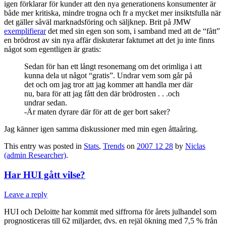
igen förklarar för kunder att den nya generationens konsumenter är
både mer kritiska, mindre trogna och fr a mycket mer insiktsfulla när
det gäller såväl marknadsföring och säljknep. Brit på JMW
exemplifierar
det med sin egen son som, i samband med att de “fått”
en brödrost av sin nya affär diskuterar faktumet att det ju inte finns
något som egentligen är gratis:
Sedan för han ett långt resonemang om det orimliga i att
kunna dela ut något “gratis”. Undrar vem som går på
det och om jag tror att jag kommer att handla mer där
nu, bara för att jag fått den där brödrosten . . .och
undrar sedan.
-Är maten dyrare där för att de ger bort saker?
Jag känner igen samma diskussioner med min egen åttaåring.
This entry was posted in
Stats
,
Trends
on
2007 12 28
by
Niclas
(admin Researcher)
.
Har HUI gått vilse?
Leave a reply
HUI och Deloitte har kommit med siffrorna för årets julhandel som
prognosticeras till 62 miljarder, dvs. en rejäl ökning med 7,5 % från