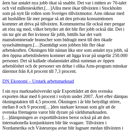
åren har antalet nya jobb ökat så snabbt. Det var i mitten av 70-talet
och vid millenieskiftet.[…]Allra mest ökar tillväxten i Stockholm
som på nytt får rollen som Sveriges tillväxtmotor. Ams räknar med
att hushållen får mer pengar så att den privata konsumtionen
kommer att driva på tillväxten. Kommunerna får också mer pengar
att röra sig med, vilket betyder att det blir fler jobb också där. Det i
sin tur gör att fler kvinnor får jobb, hittills har det varit
mansdominerade branscher som bidragit mest till den ökade
sysselsättningen.[…]Samtidigt som jobben blir fler ökar
arbetskraften. Ökningen blir nästan lika stor som antalet nya jobb, så
den öppna arbetslösheten kommer att ligga kvar på ungefär 250.000
personer. Det så kallade obalanstalet alltså summan av öppen
arbetslöshet och de personer sm deltar i olika Ams-program minskar
däremot från 8,4 procent till 7,3 procent.
DN Ekonomi – Urstark arbetsmarknad
I sin nya marknadsöversikt spår Exportrådet att den svenska
exporten ökar med 6 procent i volym under 2007. Året efter dämpas
ökningstakten till 4,5 procent. Ökningen i år blir betydligt större,
mellan 8 och 9 procent[…]den starkare kronan som gör att de
svenska företagens varor blir dyrare på världsmarknaden.
[…]dämpningen av exporttillväxten beror också på att den
internationella konjunkturen blir lite svagare. Tillväxten i
Nordamerika och Västeuropa avtar blir lugnare medan tillväxten i