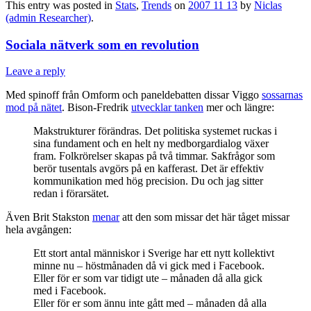
This entry was posted in
Stats
,
Trends
on
2007 11 13
by
Niclas
(admin Researcher)
.
Sociala nätverk som en revolution
Leave a reply
Med spinoff från Omform och paneldebatten dissar Viggo
sossarnas
mod på nätet
. Bison-Fredrik
utvecklar tanken
mer och längre:
Makstrukturer förändras. Det politiska systemet ruckas i
sina fundament och en helt ny medborgardialog växer
fram. Folkrörelser skapas på två timmar. Sakfrågor som
berör tusentals avgörs på en kafferast. Det är effektiv
kommunikation med hög precision. Du och jag sitter
redan i förarsätet.
Även Brit Stakston
menar
att den som missar det här tåget missar
hela avgången:
Ett stort antal människor i Sverige har ett nytt kollektivt
minne nu – höstmånaden då vi gick med i Facebook.
Eller för er som var tidigt ute – månaden då alla gick
med i Facebook.
Eller för er som ännu inte gått med – månaden då alla