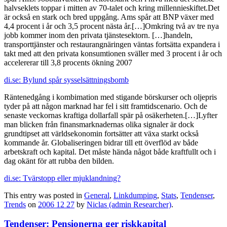
halvseklets toppar i mitten av 70-talet och kring millennieskiftet.Det
är också en stark och bred uppgång. Ams spår att BNP växer med
4,4 procent i år och 3,5 procent nästa år.[…]Omkring två av tre nya
jobb kommer inom den privata tjänstesektorn. […]handeln,
transporttjänster och restaurangnäringen väntas fortsätta expandera i
takt med att den privata konsumtionen sväller med 3 procent i år och
accelererar till 3,8 procents ökning 2007
di.se: Bylund spår sysselsättningsbomb
Räntenedgång i kombimation med stigande börskurser och oljepris
tyder på att någon marknad har fel i sitt framtidscenario. Och de
senaste veckornas kraftiga dollarfall spär på osäkerheten.[…]Lyfter
man blicken från finansmarknadernas olika signaler är dock
grundtipset att världsekonomin fortsätter att växa starkt också
kommande år. Globaliseringen bidrar till ett överflöd av både
arbetskraft och kapital. Det måste hända något både kraftfullt och i
dag okänt för att rubba den bilden.
di.se: Tvärstopp eller mjuklandning?
This entry was posted in
General
,
Linkdumping
,
Stats
,
Tendenser
,
Trends
on
2006 12 27
by
Niclas (admin Researcher)
.
Tendenser: Pensionerna ger riskkapital