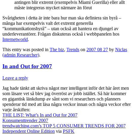
antingen blir extremt (exempelvis Miami Guerilla) eller allt
måste integreras mycket närmare än förut
Svårigheten i detta är inte bara hur man ska definiera sin byrå –
många har exempelvis valt det extremt generella
“kommunikationsbyrå” – utan också att hantera en djungel av
underleverantörer. Frågan diskuteras också i webbpanelen hos
Internetworld
.
This entry was posted in
The biz
,
Trends
on
2007 08 27
by
Niclas
(admin Researcher)
.
In and Out for 2007
Leave a reply
Jag hade tänkt att skriva något mer intelligent inför det här året men
som läsare vet så blev jag överröst av jobb istället. Så här kommer
en gigantisk länkdump av sånt som vi researchers och planners
spenderar tid med att läsa några veckor innan och några veckor efter
varje årskiften:
THE LIST: What’s In and Out for 2007
Konsumenttrender 2007
trendwatching.com’s TOP 5 CONSUMER TRENDS FOR 2007
Independent Online Edition
via
PSFK