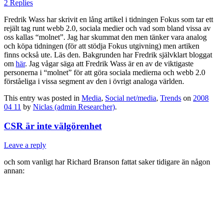
2 Replies
Fredrik Wass har skrivit en lång artikel i tidningen Fokus som tar ett
rejält tag runt webb 2.0, sociala medier och vad som bland vissa av
oss kallas “molnet”. Jag har skummat den men tänker vara analog
och köpa tidningen (för att stödja Fokus utgivning) men artiken
finns också ute. Läs den. Bakgrunden har Fredrik självklart bloggat
om
här
. Jag vågar säga att Fredrik Wass är en av de viktigaste
personerna i “molnet” för att göra sociala medierna och webb 2.0
förståeliga i vissa segment av den i övrigt analoga världen.
This entry was posted in
Media
,
Social net/media
,
Trends
on
2008
04 11
by
Niclas (admin Researcher)
.
CSR är inte välgörenhet
Leave a reply
och som vanligt har Richard Branson fattat saker tidigare än någon
annan: