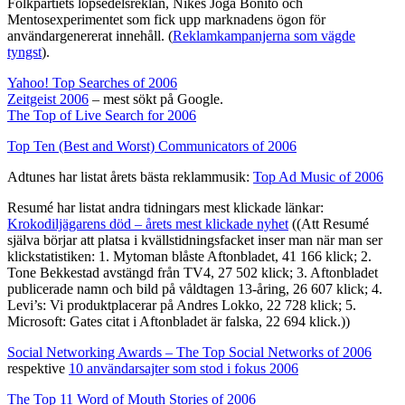
Folkpartiets löpsedelsreklan, Nikes Joga Bonito och
Mentosexperimentet som fick upp marknadens ögon för
användargenererat innehåll. (
Reklamkampanjerna som vägde
tyngst
).
Yahoo! Top Searches of 2006
Zeitgeist 2006
– mest sökt på Google.
The Top of Live Search for 2006
Top Ten (Best and Worst) Communicators of 2006
Adtunes har listat årets bästa reklammusik:
Top Ad Music of 2006
Resumé har listat andra tidningars mest klickade länkar:
Krokodiljägarens död – årets mest klickade nyhet
((Att Resumé
själva börjar att platsa i kvällstidningsfacket inser man när man ser
klickstatistiken: 1. Mytoman blåste Aftonbladet, 41 166 klick; 2.
Tone Bekkestad avstängd från TV4, 27 502 klick; 3. Aftonbladet
publicerade namn och bild på våldtagen 13-åring, 26 607 klick; 4.
Levi’s: Vi produktplacerar på Andres Lokko, 22 728 klick; 5.
Microsoft: Gates citat i Aftonbladet är falska, 22 694 klick.))
Social Networking Awards – The Top Social Networks of 2006
respektive
10 användarsajter som stod i fokus 2006
The Top 11 Word of Mouth Stories of 2006