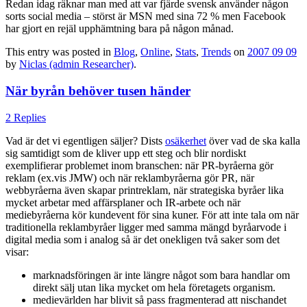
Redan idag räknar man med att var fjärde svensk använder någon
sorts social media – störst är MSN med sina 72 % men Facebook
har gjort en rejäl upphämtning bara på någon månad.
This entry was posted in
Blog
,
Online
,
Stats
,
Trends
on
2007 09 09
by
Niclas (admin Researcher)
.
När byrån behöver tusen händer
2 Replies
Vad är det vi egentligen säljer? Dists
osäkerhet
över vad de ska kalla
sig samtidigt som de kliver upp ett steg och blir nordiskt
exemplifierar problemet inom branschen: när PR-byråerna gör
reklam (ex.vis JMW) och när reklambyråerna gör PR, när
webbyråerna även skapar printreklam, när strategiska byråer lika
mycket arbetar med affärsplaner och IR-arbete och när
mediebyråerna kör kundevent för sina kuner. För att inte tala om när
traditionella reklambyråer ligger med samma mängd byråarvode i
digital media som i analog så är det onekligen två saker som det
visar:
marknadsföringen är inte längre något som bara handlar om
direkt sälj utan lika mycket om hela företagets organism.
medievärlden har blivit så pass fragmenterad att nischandet