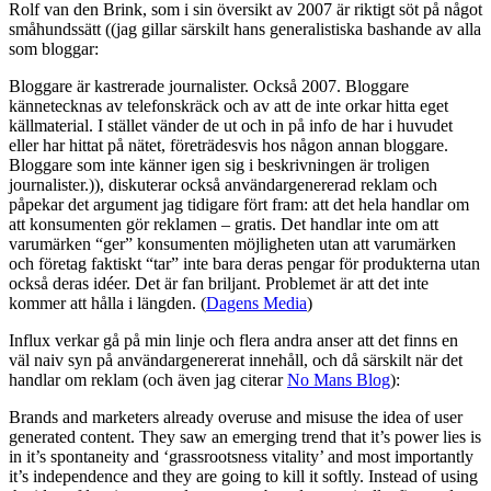
Rolf van den Brink, som i sin översikt av 2007 är riktigt söt på något
småhundssätt ((jag gillar särskilt hans generalistiska bashande av alla
som bloggar:
Bloggare är kastrerade journalister. Också 2007. Bloggare
kännetecknas av telefonskräck och av att de inte orkar hitta eget
källmaterial. I stället vänder de ut och in på info de har i huvudet
eller har hittat på nätet, företrädesvis hos någon annan bloggare.
Bloggare som inte känner igen sig i beskrivningen är troligen
journalister.)), diskuterar också användargenererad reklam och
påpekar det argument jag tidigare fört fram: att det hela handlar om
att konsumenten gör reklamen – gratis. Det handlar inte om att
varumärken “ger” konsumenten möjligheten utan att varumärken
och företag faktiskt “tar” inte bara deras pengar för produkterna utan
också deras idéer. Det är fan briljant. Problemet är att det inte
kommer att hålla i längden. (
Dagens Media
)
Influx verkar gå på min linje och flera andra anser att det finns en
väl naiv syn på användargenererat innehåll, och då särskilt när det
handlar om reklam (och även jag citerar
No Mans Blog
):
Brands and marketers already overuse and misuse the idea of user
generated content. They saw an emerging trend that it’s power lies is
in it’s spontaneity and ‘grassrootsness vitality’ and most importantly
it’s independence and they are going to kill it softly. Instead of using