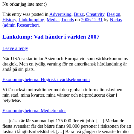
Nu orkar jag inte mer :)
This entry was posted in
Advertising
,
Buzz
,
Creativity
,
Design
,
History
,
Linkdumping
,
Media
,
Trends
on
2006 12 31
by
Niclas
(admin Researcher)
.
Länkdump: Vad händer i världen 2007
Leave a reply
När USA saktar in tar Asien och Europa vid som världsekonomins
draglok. Men en tydlig varning för en amerikansk hårdlandning är
ändå på sin plats.
Ekonominyheterna: Högrisk i världsekonomin
Vi får också motreaktioner mot den globala informationslavinen –
min stad, mina kvarter, mina vänner och närproducerat ökar i
betydelse.
Ekonominyheterna: Medietrender
[…]nästa år får sammanlagt 175.000 fler ett jobb. […] Medan de
flesta svenskar får det bättre finns 90.000 personer i riskzonen för att
fastna i långtidsarbetslöshet. […] Bara två gånger de senaste femtio