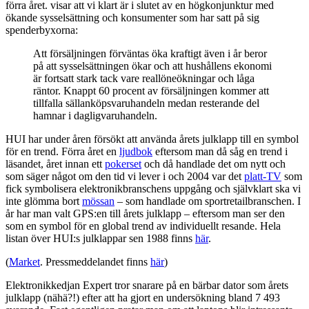
förra året. visar att vi klart är i slutet av en högkonjunktur med
ökande sysselsättning och konsumenter som har satt på sig
spenderbyxorna:
Att försäljningen förväntas öka kraftigt även i år beror
på att sysselsättningen ökar och att hushållens ekonomi
är fortsatt stark tack vare reallöneökningar och låga
räntor. Knappt 60 procent av försäljningen kommer att
tillfalla sällanköpsvaruhandeln medan resterande del
hamnar i dagligvaruhandeln.
HUI har under åren försökt att använda årets julklapp till en symbol
för en trend. Förra året en
ljudbok
eftersom man då såg en trend i
läsandet, året innan ett
pokerset
och då handlade det om nytt och
som säger något om den tid vi lever i och 2004 var det
platt-TV
som
fick symbolisera elektronikbranschens uppgång och självklart ska vi
inte glömma bort
mössan
– som handlade om sportretailbranschen. I
år har man valt GPS:en till årets julklapp – eftersom man ser den
som en symbol för en global trend av individuellt resande. Hela
listan över HUI:s julklappar sen 1988 finns
här
.
(
Market
. Pressmeddelandet finns
här
)
Elektronikkedjan Expert tror snarare på en bärbar dator som årets
julklapp (nähä?!) efter att ha gjort en undersökning bland 7 493