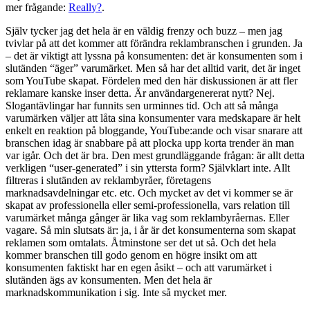
mer frågande:
Really?
.
Själv tycker jag det hela är en väldig frenzy och buzz – men jag
tvivlar på att det kommer att förändra reklambranschen i grunden. Ja
– det är viktigt att lyssna på konsumenten: det är konsumenten som i
slutänden “äger” varumärket. Men så har det alltid varit, det är inget
som YouTube skapat. Fördelen med den här diskussionen är att fler
reklamare kanske inser detta. Är användargenererat nytt? Nej.
Slogantävlingar har funnits sen urminnes tid. Och att så många
varumärken väljer att låta sina konsumenter vara medskapare är helt
enkelt en reaktion på bloggande, YouTube:ande och visar snarare att
branschen idag är snabbare på att plocka upp korta trender än man
var igår. Och det är bra. Den mest grundläggande frågan: är allt detta
verkligen “user-generated” i sin yttersta form? Självklart inte. Allt
filtreras i slutänden av reklambyråer, företagens
marknadsavdelningar etc. etc. Och mycket av det vi kommer se är
skapat av professionella eller semi-professionella, vars relation till
varumärket många gånger är lika vag som reklambyråernas. Eller
vagare. Så min slutsats är: ja, i år är det konsumenterna som skapat
reklamen som omtalats. Åtminstone ser det ut så. Och det hela
kommer branschen till godo genom en högre insikt om att
konsumenten faktiskt har en egen åsikt – och att varumärket i
slutänden ägs av konsumenten. Men det hela är
marknadskommunikation i sig. Inte så mycket mer.