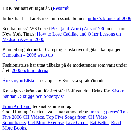
ERK har haft ett lugnt år. (
Resumé
)
Influx har listat årets mest intressanta brands:
influx’s brands of 2006
Sen har också WSJ utsett
Best (and Worst) Ads of ’06
precis som
New York Times:
How to Lose Cadillac and Other Lessons on
Madison Ave. in 2006
Bannerblog återpostar Campaigns lista över digitala kampanjer:
Campaign – 2006 wrap up
Fashionista.se har tittat tillbaka på de modetrender som varit under
året:
2006 och trenderna
Årets nyordslista
har släppts av Svenska språknämnden
Konstigaste krönikan för året står Rolf van den Brink för:
Såsom
Sandahl, Skugge och Söderqvist
From Ad Land
, tecknat sammandrag.
Cool Hunting är extensiva i sina sammandrag:
m ss ng p eces’ Top
Five 2006 CH Videos
,
Top Five Songs from CH Video
Soundtracks
,
Get More Exercise
,
Live Green
,
Eat Better
,
Read
More Books
.