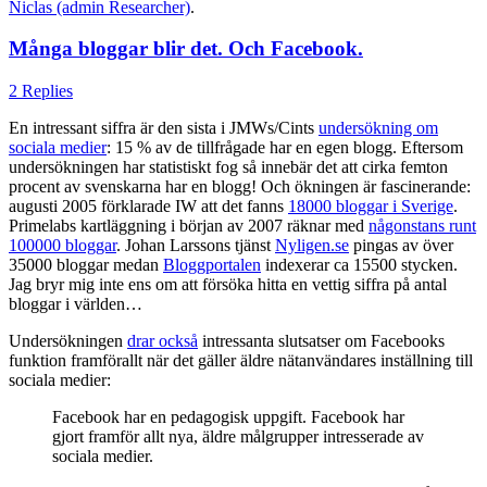
Niclas (admin Researcher)
.
Många bloggar blir det. Och Facebook.
2 Replies
En intressant siffra är den sista i JMWs/Cints
undersökning om
sociala medier
: 15 % av de tillfrågade har en egen blogg. Eftersom
undersökningen har statistiskt fog så innebär det att cirka femton
procent av svenskarna har en blogg! Och ökningen är fascinerande:
augusti 2005 förklarade IW att det fanns
18000 bloggar i Sverige
.
Primelabs kartläggning i början av 2007 räknar med
någonstans runt
100000 bloggar
. Johan Larssons tjänst
Nyligen.se
pingas av över
35000 bloggar medan
Bloggportalen
indexerar ca 15500 stycken.
Jag bryr mig inte ens om att försöka hitta en vettig siffra på antal
bloggar i världen…
Undersökningen
drar också
intressanta slutsatser om Facebooks
funktion framförallt när det gäller äldre nätanvändares inställning till
sociala medier:
Facebook har en pedagogisk uppgift. Facebook har
gjort framför allt nya, äldre målgrupper intresserade av
sociala medier.