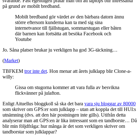
svarande. Fast egentligen pratar man om att laptops blir intressanta
på grund av mobilt bredband.
Mobilt bredband gör värdet av den bärbara datorn ännu
större eftersom kunderna kan ta med sig sina
internetvanor till fjällstugan, sommarstugan eller båten
där barnen kan fortsätta att besöka Facebook och
Youtube
Jo. Såna platser brukar ju verkligen ha god 3G-täckning…
(
Market
)
TBFKEM
tror inte det
. Hon menar att årets julklapp blir Clone-a-
willy:
Gissa om stugorna kommer att vara fulla av besvikna
flickvänner på julafton.
Enligt Aituellus bloggkoll så ska det bara
vara sju bloggar av 80000
som skriver om GPS:er som julklapp – utan att koppla det till HUI:s
utnämning (dvs. att den här postningen inte gills). Utifrån detta
analyserar man att GPS:en är lika intressant som en tandborste… Då
blir min följdfråga: hur många är det som verkligen skriver om
tandborstar som julklappar?