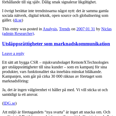
förhållande till sig själv. Dålig smak signalerar likgiltighet.
I övrigt berättar inte trendnissarna något nytt: det är samma gamla
sociala nätverk, digital teknik, open source och globalisering som
gäller. (
di.se
)
This entry was posted in
Analysis
,
Trends
on
2007 01 31
by
Niclas
(admin Researcher)
.
Utsläppsrättigheter som marknadskommunikation
Leave a reply
Ett sätt att bygga CSR – mjukvarubolaget RemoteXTechnologies
ger utsläppsrättigheter till sina kunder – som en kampanj för sina
produkter, vars funktionalitet ska innebära minskat bilåkande.
Kampanjen, som går på cirka 30 000 räknas av företaget som
marknadsföring:
Ja, det är ingen välgörenhet vi håller på med. Vi vill sticka ut och
samtidigt ta ett ansvar.
(
IDG.se
)
Att miljö är företagandets “nya svarta” är inget att snacka om. Och