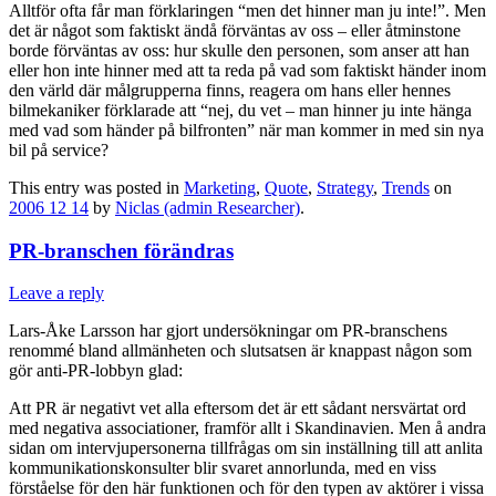
Alltför ofta får man förklaringen “men det hinner man ju inte!”. Men
det är något som faktiskt ändå förväntas av oss – eller åtminstone
borde förväntas av oss: hur skulle den personen, som anser att han
eller hon inte hinner med att ta reda på vad som faktiskt händer inom
den värld där målgrupperna finns, reagera om hans eller hennes
bilmekaniker förklarade att “nej, du vet – man hinner ju inte hänga
med vad som händer på bilfronten” när man kommer in med sin nya
bil på service?
This entry was posted in
Marketing
,
Quote
,
Strategy
,
Trends
on
2006 12 14
by
Niclas (admin Researcher)
.
PR-branschen förändras
Leave a reply
Lars-Åke Larsson har gjort undersökningar om PR-branschens
renommé bland allmänheten och slutsatsen är knappast någon som
gör anti-PR-lobbyn glad:
Att PR är negativt vet alla eftersom det är ett sådant nersvärtat ord
med negativa associationer, framför allt i Skandinavien. Men å andra
sidan om intervjupersonerna tillfrågas om sin inställning till att anlita
kommunikationskonsulter blir svaret annorlunda, med en viss
förståelse för den här funktionen och för den typen av aktörer i vissa