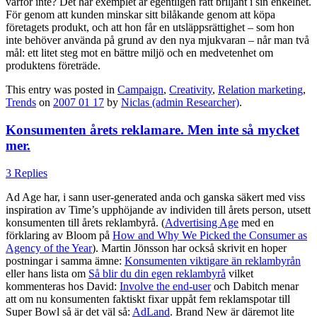
varför inte? Det här exemplet är egentligen rätt briljant i sin enkelhet.
För genom att kunden minskar sitt bilåkande genom att köpa
företagets produkt, och att hon får en utsläppsrättighet – som hon
inte behöver använda på grund av den nya mjukvaran – når man två
mål: ett litet steg mot en bättre miljö och en medvetenhet om
produktens företräde.
This entry was posted in
Campaign
,
Creativity
,
Relation marketing
,
Trends
on
2007 01 17
by
Niclas (admin Researcher)
.
Konsumenten årets reklamare. Men inte så mycket
mer.
3 Replies
Ad Age har, i sann user-generated anda och ganska säkert med viss
inspiration av Time’s upphöjande av individen till årets person, utsett
konsumenten till årets reklambyrå. (
Advertising Age
med en
förklaring av Bloom på
How and Why We Picked the Consumer as
Agency of the Year
). Martin Jönsson har också skrivit en hoper
postningar i samma ämne:
Konsumenten viktigare än reklambyrån
eller hans lista om
Så blir du din egen reklambyrå
vilket
kommenteras hos David:
Involve the end-user
och Dabitch menar
att om nu konsumenten faktiskt fixar uppåt fem reklamspotar till
Super Bowl så är det väl så:
AdLand
. Brand New är däremot lite