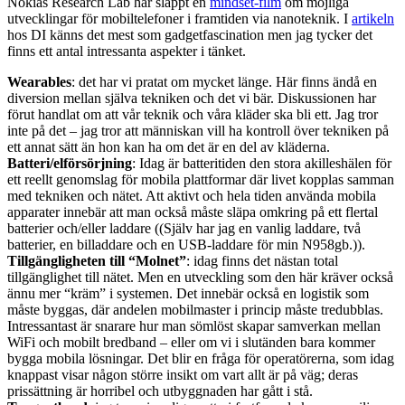
Nokias Research Lab har släppt en
mindset-film
om möjliga
utvecklingar för mobiltelefoner i framtiden via nanoteknik. I
artikeln
hos DI känns det mest som gadgetfascination men jag tycker det
finns ett antal intressanta aspekter i tänket.
Wearables
: det har vi pratat om mycket länge. Här finns ändå en
diversion mellan själva tekniken och det vi bär. Diskussionen har
förut handlat om att vår teknik och våra kläder ska bli ett. Jag tror
inte på det – jag tror att människan vill ha kontroll över tekniken på
ett annat sätt än hon kan ha om det är en del av kläderna.
Batteri/elförsörjning
: Idag är batteritiden den stora akilleshälen för
ett reellt genomslag för mobila plattformar där livet kopplas samman
med tekniken och nätet. Att aktivt och hela tiden använda mobila
apparater innebär att man också måste släpa omkring på ett flertal
batterier och/eller laddare ((Själv har jag en vanlig laddare, två
batterier, en billaddare och en USB-laddare för min N958gb.)).
Tillgängligheten till “Molnet”
: idag finns det nästan total
tillgänglighet till nätet. Men en utveckling som den här kräver också
ännu mer “kräm” i systemen. Det innebär också en logistik som
måste byggas, där andelen mobilmaster i princip måste tredubblas.
Intressantast är snarare hur man sömlöst skapar samverkan mellan
WiFi och mobilt bredband – eller om vi i slutänden bara kommer
bygga mobila lösningar. Det blir en fråga för operatörerna, som idag
knappast visar någon större insikt om vart allt är på väg; deras
prissättning är horribel och utbyggnaden har gått i stå.