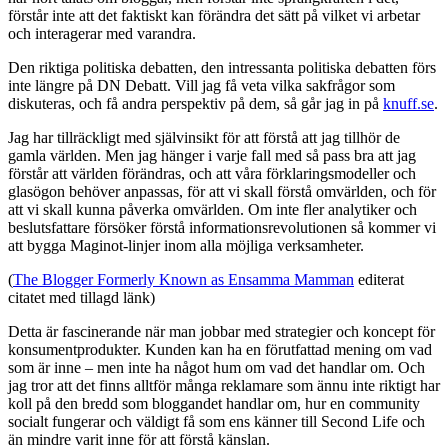
förstår inte att det faktiskt kan förändra det sätt på vilket vi arbetar
och interagerar med varandra.
Den riktiga politiska debatten, den intressanta politiska debatten förs
inte längre på DN Debatt. Vill jag få veta vilka sakfrågor som
diskuteras, och få andra perspektiv på dem, så går jag in på
knuff.se
.
Jag har tillräckligt med självinsikt för att förstå att jag tillhör de
gamla världen. Men jag hänger i varje fall med så pass bra att jag
förstår att världen förändras, och att våra förklaringsmodeller och
glasögon behöver anpassas, för att vi skall förstå omvärlden, och för
att vi skall kunna påverka omvärlden. Om inte fler analytiker och
beslutsfattare försöker förstå informationsrevolutionen så kommer vi
att bygga Maginot-linjer inom alla möjliga verksamheter.
(
The Blogger Formerly Known as Ensamma Mamman
editerat
citatet med tillagd länk)
Detta är fascinerande när man jobbar med strategier och koncept för
konsumentprodukter. Kunden kan ha en förutfattad mening om vad
som är inne – men inte ha något hum om vad det handlar om. Och
jag tror att det finns alltför många reklamare som ännu inte riktigt har
koll på den bredd som bloggandet handlar om, hur en community
socialt fungerar och väldigt få som ens känner till Second Life och
än mindre varit inne för att förstå känslan.