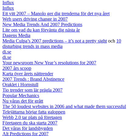
Influx
Influx
Ett vitt 2007 – Manolo ger dig trenderna för det nya året
Web users driving change in 2007
New Media Trends And 2007 Predictions
Lite om vad du kan förvänta dig nästa år
Dagens Media
Media Culpa’s 2007 predictions – it’s not a pretty sight
och
10
disturbing trends in mass media
di.se
di.se
Your newsroom New Year’s resolutions for 2007
2007 års scoop
Karta över årets nättrender
2007 Trends : Brand Abstinence
Oraklet i Hornstull
Tio trender som lär prägla 2007
Popular Mechanics
Nu våras det för grått
The 50 loudest websites in 2006 and what made them successful
Telejättarna börjar fatta galoppen
Webb 2.0 tar plats på företagen
Företagen du ska starta 2007
Det våras för landsbygden
Alt Predictions for 2007