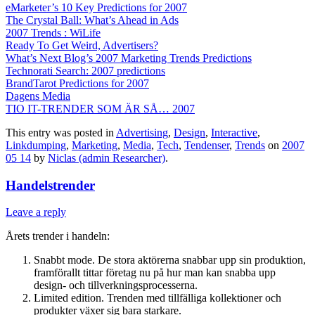
eMarketer’s 10 Key Predictions for 2007
The Crystal Ball: What’s Ahead in Ads
2007 Trends : WiLife
Ready To Get Weird, Advertisers?
What’s Next Blog’s 2007 Marketing Trends Predictions
Technorati Search: 2007 predictions
BrandTarot Predictions for 2007
Dagens Media
TIO IT-TRENDER SOM ÄR SÅ… 2007
This entry was posted in
Advertising
,
Design
,
Interactive
,
Linkdumping
,
Marketing
,
Media
,
Tech
,
Tendenser
,
Trends
on
2007
05 14
by
Niclas (admin Researcher)
.
Handelstrender
Leave a reply
Årets trender i handeln:
Snabbt mode. De stora aktörerna snabbar upp sin produktion,
framförallt tittar företag nu på hur man kan snabba upp
design- och tillverkningsprocesserna.
Limited edition. Trenden med tillfälliga kollektioner och
produkter växer sig bara starkare.