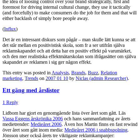
the idea of loosing control over your brand strategically, first and
foremost for driving internal cultural change, they use it tactically
(and forcefully) to make consumers do the job for them and that will
either backlash of simply bore people away.
(
Influx
)
Det är en intressant diskurs som pågår – man skulle lätt kunna se att
det står mellan en positivistisk skola, som fr a ser utifrån själva
reklamskapandet och att detta har en positiv effekt på varumärket,
och den mer realistiska effektmätarskolan som ifrågasätter om själva
skapandet av reklamen i sig ger någon effekt.
This entry was posted in
Analysis
,
Brands
,
Buzz
,
Relation
marketing
,
Trends
on
2007 01 10
by
Niclas (admin Researcher)
.
Ett gäng med årslistor
1 Reply
Lidbom har gjort en genomgående lista över året som gått. Läs
Vassa Eggens årskrönika 2006
och hans sammanfattning av årets
medietrender:
Medieåret 2006
. Även hos Martin finns en fast rewind
över året som gått inom media:
Medieåret 2006 i snabbspolning
.
Jönsson utser också årets tre viktigaste reklamkampanjer: