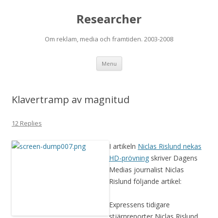
Researcher
Om reklam, media och framtiden. 2003-2008
Skip to content
Menu
Klavertramp av magnitud
12 Replies
I artikeln
Niclas Rislund nekas
HD-prövning
skriver Dagens
Medias journalist Niclas
Rislund följande artikel:
Expressens tidigare
stjärnreporter Niclas Rislund