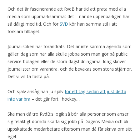
Och det är fascinerande att RvdB har tid att prata med alla
media som uppmärksammat det – när de uppenbarligen har
så dåligt med tid. Och för
SVD
kör han samma stil i att
förklara tilltaget:
Journalistiken har förändrats. Det är inte samma agenda som
gäller idag som när alla skulle jobba som man gör på public
service-bolagen eller de stora dagstidningarna. Idag skriver
journalister om varandra, och de bevakas som stora stjärnor.
Det vi vill ta fasta på.
Och själv ansåg han ju själv
för ett tag sedan att just detta
inte var bra
– det går fort i hockey…
Ska man då tro RvdB:s logik så bör alla personer som anser
sig felaktigt dömda skaffa sig jobb på Dagens Media och bli
uppskattade medarbetare eftersom man då får skriva om sitt
eget: