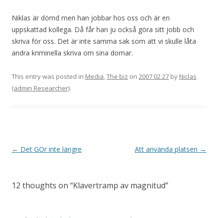
Niklas är dömd men han jobbar hos oss och är en
uppskattad kollega. Då får han ju också göra sitt jobb och
skriva för oss. Det är inte samma sak som att vi skulle låta
andra kriminella skriva om sina domar.
This entry was posted in
Media
,
The biz
on
2007 02 27
by
Niclas
(admin Researcher)
.
Post navigation
←
Det GOr inte längre
Att använda platsen
→
12 thoughts on “
Klavertramp av magnitud
”