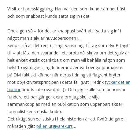
Vi sitter i pressläggning. Han var den som kunde ämnet bäst
och som snabbast kunde sätta sig in i det.
Onekligen så – för det är knappast svårt att “sätta sig in” i
något man själv är huvudpersonen i…
Seriöst så är det rent ut sagt vansinnigt tilltag som RvdB tagit
till – att låta den svarande i ett brottmål skriva om det själv är
helt enkelt etiskt otänktbart om man vill behålla någon som
helst trovärdighet. Jag funderar över vad övriga journalister
på DM faktiskt känner när deras tidning så flagrant bryter
mot objektivitetsprincipen i detta fall ((Att Fredrik
tycker det är
humor
är iofs inte oväntat…)). Och jag skulle som annonsör
fundera ett par gånger extra om jag skulle vilja
sammankopplas med en publikation som uppenbart skiter i
journalistikens etiska kodex.
Det riktigt surrealistiska i hela historien är att RvdB tidigare i
månaden gått
på en utgivarekurs
…