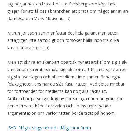
Jag börjar nästan tro att det är Carlsberg som köpt hela
grejen för att få oss i branschen att prata om något annat än
Ramlösa och Vichy Nouveau… :)
Martin Jönsson sammanfattar det hela galant (han sitter
antagligen inte samtidigt och försöker hålla ihop tre olika
varumärkesprojekt ;))
Men att skriva en skenbart opartisk nyhetsartikel om sig själv
sänder ut extremt riskabla signaler om att Rislund själv anser
sig stå över lagen och att medierna inte kan erkänna egna
felaktigheter, ens när de slås fast i rätten. Vad detta innebär
för förtroendet för medierna kan nog alla räkna ut.
Artikeln har ju tydliga drag av partsinlaga när man granskar
den närmare, både i ordvalen och i hans upprepande
argumentation om varför rätten borde trott på honom.
(
SvD: Något slags rekord i dåligt omdöme
)