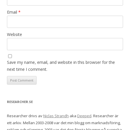
Email
*
Website
Save my name, email, and website in this browser for the
next time I comment.
RESEARCHER.SE
Researcher drivs av
Niclas Strandh
aka
Deeped
. Researcher är
ett arkiv. Mellan 2003-2008 var det min blogg om marknadsföring,
reklam och planning. 2003 var det den första bloggen på svenska