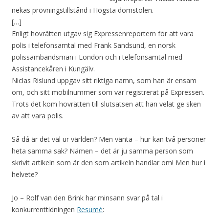
nekas prövningstillstånd i Högsta domstolen.
[…]
Enligt hovrätten utgav sig Expressenreportern för att vara
polis i telefonsamtal med Frank Sandsund, en norsk
polissambandsman i London och i telefonsamtal med
Assistancekåren i Kungälv.
Niclas Rislund uppgav sitt riktiga namn, som han är ensam
om, och sitt mobilnummer som var registrerat på Expressen.
Trots det kom hovrätten till slutsatsen att han velat ge sken
av att vara polis.
Så då är det väl ur världen? Men vänta – hur kan två personer
heta samma sak? Nämen – det är ju samma person som
skrivit artikeln som är den som artikeln handlar om! Men hur i
helvete?
Jo – Rolf van den Brink har minsann svar på tal i
konkurrenttidningen
Resumé
: