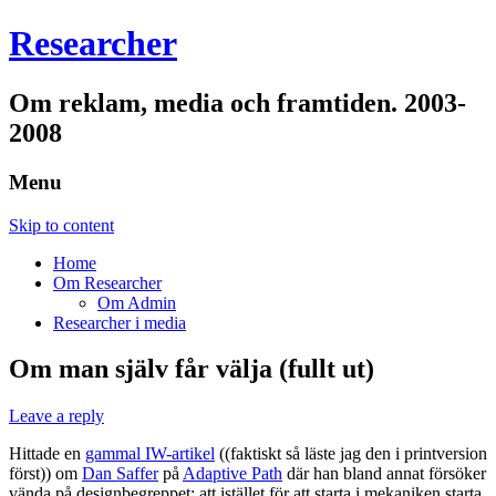
Researcher
Om reklam, media och framtiden. 2003-
2008
Menu
Skip to content
Home
Om Researcher
Om Admin
Researcher i media
Om man själv får välja (fullt ut)
Leave a reply
Hittade en
gammal IW-artikel
((faktiskt så läste jag den i printversion
först)) om
Dan Saffer
på
Adaptive Path
där han bland annat försöker
vända på designbegreppet: att istället för att starta i mekaniken starta