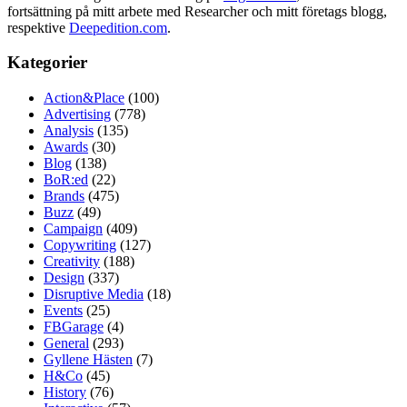
fortsättning på mitt arbete med Researcher och mitt företags blogg,
respektive
Deepedition.com
.
Kategorier
Action&Place
(100)
Advertising
(778)
Analysis
(135)
Awards
(30)
Blog
(138)
BoR:ed
(22)
Brands
(475)
Buzz
(49)
Campaign
(409)
Copywriting
(127)
Creativity
(188)
Design
(337)
Disruptive Media
(18)
Events
(25)
FBGarage
(4)
General
(293)
Gyllene Hästen
(7)
H&Co
(45)
History
(76)