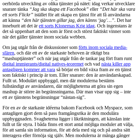
oerhörda utveckling av olika tjänster på nätet: idag verkar utvecklare
snarare tänka
“Jag ska skapa ett Facebook”
eller
“Det här ska vara
ett sorts Flickr”
istället för att skapa en tjänst för att få användarna
att känna
“den här tjänsten gillar jag, den känns ‘jag’…”
. Det har
inneburit att det är
ett sorts Klonernas Krig idag
. Och ingenstans är
det så uppenbart att den som är först och störst faktiskt vinner som
när det gäller tjänster inom sociala webben.
Om jag utgår från de diskussioner som
förts inom sociala media-
sfären
, och där ett av de starkaste behoven är riktigt bra
“mashuptjänster” och när jag utgår från de tankar jag fört fram runt
digital immigrants/digital natives-teoremet
och vad
nästa killer app
antagligen kommer att vara
så börjar en bild växa fram av en tjänst
som faktiskt i princip är tom. Eller snarare: den är användarskapad.
Fullt ut. Modulärt uppbyggd, men där modulerna bestäms
fullständigt av användaren, där möjligheterna att göra sin egen
mashup är större än begränsningarna. Där man visar upp sig – inte
ett av tjänstens begränsningar “nästan-sig”.
För en av de starkaste idéerna bakom Facebook och Myspace, som
antagligen gjort dem så pass framgångsrika är den modulära
uppbyggnaden. Svagheterna ligger i likriktningen, att känslan inte
fullt ut får styra. I båda finns ett stort antal möjliga moduler att välja,
för att samla sin information, för att dela med sig och på andra sätt
interagera eller förnöja sig själv. Men modulerna är många gånger