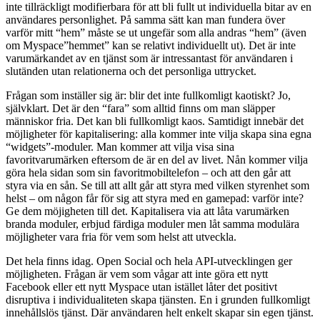
inte tillräckligt modifierbara för att bli fullt ut individuella bitar av en
användares personlighet. På samma sätt kan man fundera över
varför mitt “hem” måste se ut ungefär som alla andras “hem” (även
om Myspace”hemmet” kan se relativt individuellt ut). Det är inte
varumärkandet av en tjänst som är intressantast för användaren i
slutänden utan relationerna och det personliga uttrycket.
Frågan som inställer sig är: blir det inte fullkomligt kaotiskt? Jo,
självklart. Det är den “fara” som alltid finns om man släpper
människor fria. Det kan bli fullkomligt kaos. Samtidigt innebär det
möjligheter för kapitalisering: alla kommer inte vilja skapa sina egna
“widgets”-moduler. Man kommer att vilja visa sina
favoritvarumärken eftersom de är en del av livet. Nån kommer vilja
göra hela sidan som sin favoritmobiltelefon – och att den går att
styra via en sån. Se till att allt går att styra med vilken styrenhet som
helst – om någon får för sig att styra med en gamepad: varför inte?
Ge dem möjigheten till det. Kapitalisera via att låta varumärken
branda moduler, erbjud färdiga moduler men låt samma modulära
möjligheter vara fria för vem som helst att utveckla.
Det hela finns idag. Open Social och hela API-utvecklingen ger
möjligheten. Frågan är vem som vågar att inte göra ett nytt
Facebook eller ett nytt Myspace utan istället låter det positivt
disruptiva i individualiteten skapa tjänsten. En i grunden fullkomligt
innehållslös tjänst. Där användaren helt enkelt skapar sin egen tjänst.