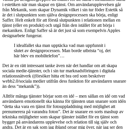
i estetiken när man skapar en tjänst. Om användarupplevelsen går
från Mekanik, som skapar Dynamik vilket i sin tur föder Estetik så
är det i slutpunkten som själva designprocessen ska börja, enligt
Saffer. Helt enkelt för att förstå slutpunkten i relationen mellan en
tjänst (eller en produkt) och utgå från den istället för att börja i
mekaniken. Enligt Saffer så är det just så som exempelvis Apples
designarbete fungerar.
I idealfallet ska man upptäcka vad man uppfunnit i
slutet av designprocessen. Man borde utbrista “oj, det
här blev en mobiltelefon”…
Det är en rätt intressant tanke även när det handlar om att skapa
sociala medie-tjänster, och i sin tur marknadsföringen i digitala
relationsnätverk ((försöker hitta ett bra ord som beskriver
webb2.0/sociala medier utifrån dess funktion för användaren snarare
än dess “mekanik”)).
Alltför många tjänster börjar som en idé – men sällan en idé om vad
användaren emotionellt ska känna för tjänsten utan snarare som idén
“detta ska vara en tjänst för fotouppladdning med möjlighet att
prenumerera på varandra foton”. Det är snarare en sorts mashup av
tekniska möjligheter som skapar tjänster istället för en tjänst som
bygger på användarens upplevelse och relation till sig själv och
andra. Det är en sak som jag ibland oroar mig över, när jag ser den