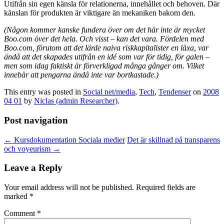
Utifrån sin egen känsla för relationerna, innehållet och behoven. Där
känslan för produkten är viktigare än mekaniken bakom den.
(Någon kommer kanske fundera över om det här inte är mycket
Boo.com över det hela. Och visst – kan det vara. Fördelen med
Boo.com, förutom att det lärde naiva riskkapitalister en läxa, var
ändå att det skapades utifrån en idé som var för tidig, för galen –
men som idag faktiskt är förverkligad många gånger om. Vilket
innebär att pengarna ändå inte var bortkastade.)
This entry was posted in
Social net/media
,
Tech
,
Tendenser
on
2008
04 01
by
Niclas (admin Researcher)
.
Post navigation
←
Kursdokumentation Sociala medier
Det är skillnad på transparens
och voyeurism
→
Leave a Reply
Your email address will not be published.
Required fields are
marked
*
Comment
*