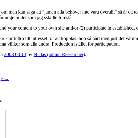
m man kan säga att “jamen alla behöver inte vara överallt” så är ett to
r ungefär det som jag sskulle föreslå:
und your content to your own site and/or (2) participate in established, 
för stor tilltro till intresset för att kopplas ihop så hårt med just det var
a villkor som alla andra. Production istället för participation.
on
2008 03 13
by
Niclas (admin Researcher)
.
ge
→
*