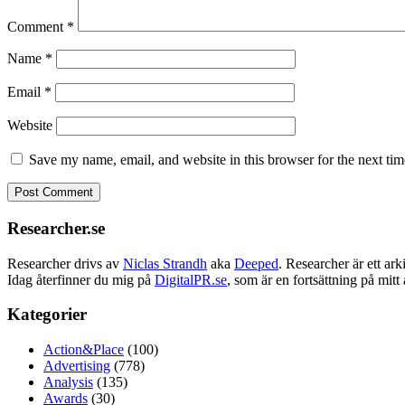
Comment
*
Name
*
Email
*
Website
Save my name, email, and website in this browser for the next ti
Researcher.se
Researcher drivs av
Niclas Strandh
aka
Deeped
. Researcher är ett a
Idag återfinner du mig på
DigitalPR.se
, som är en fortsättning på mit
Kategorier
Action&Place
(100)
Advertising
(778)
Analysis
(135)
Awards
(30)