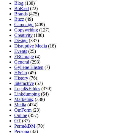
Blog
(138)
BoR:ed
(22)
Brands
(475)
Buzz
(49)
Campaign
(409)
Copywriting
(127)
Creativity
(188)
Design
(337)
Disruptive Media
(18)
Events
(25)
FBGarage
(4)
General
(293)
Gyllene Hästen
(7)
H&Co
(45)
History
(76)
Interactive
(57)
Legal&Ethics
(339)
Linkdumping
(64)
Marketing
(338)
Media
(474)
OmForm
(23)
Online
(357)
OT
(87)
Perm&DM
(70)
Persona
(32)