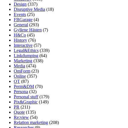
Design
(337)
Disruptive Media
(18)
Events
(25)
FBGarage
(4)
General
(293)
Gyllene Hästen
(7)
H&Co
(45)
History
(76)
Interactive
(57)
Legal&Ethics
(339)
Linkdumping
(64)
Marketing
(338)
Media
(474)
OmForm
(23)
Online
(357)
OT
(87)
Perm&DM
(70)
Persona
(32)
Personal stuff
(179)
Pix&Graphic
(149)
PR
(211)
Quote
(135)
Re:view
(54)
Relation marketing
(208)
Researcher
(9)