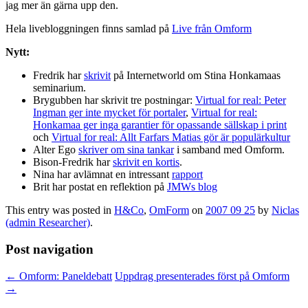
jag mer än gärna upp den.
Hela livebloggningen finns samlad på
Live från Omform
Nytt:
Fredrik har
skrivit
på Internetworld om Stina Honkamaas
seminarium.
Brygubben har skrivit tre postningar:
Virtual for real: Peter
Ingman ger inte mycket för portaler
,
Virtual for real:
Honkamaa ger inga garantier för opassande sällskap i print
och
Virtual for real: Allt Farfars Matias gör är populärkultur
Alter Ego
skriver om sina tankar
i samband med Omform.
Bison-Fredrik har
skrivit en kortis
.
Nina har avlämnat en intressant
rapport
Brit har postat en reflektion på
JMWs blog
This entry was posted in
H&Co
,
OmForm
on
2007 09 25
by
Niclas
(admin Researcher)
.
Post navigation
←
Omform: Paneldebatt
Uppdrag presenterades först på Omform
→