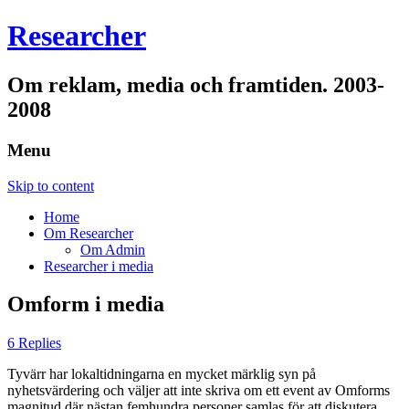
Researcher
Om reklam, media och framtiden. 2003-
2008
Menu
Skip to content
Home
Om Researcher
Om Admin
Researcher i media
Omform i media
6 Replies
Tyvärr har lokaltidningarna en mycket märklig syn på
nyhetsvärdering och väljer att inte skriva om ett event av Omforms
magnitud där nästan femhundra personer samlas för att diskutera