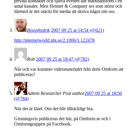
privata kontakter och själva eventet har marknadsförts i ett
antal kanaler. Men Heimer & Company ses som störst och
därmed är det otäckt för media att skriva något om oss.
Bisonfredrik
2007 09 25 at 14:54 (@621)
http://internetworld.idg.se/2.1006/1.122478
Rob
2007 09 25 at 18:47 (@782)
När och var kommer videomaterialet från årets Omform att
publiceras?
Admin Researcher
Post author
2007 09 25 at 18:50
(@784)
När det är klart. Om det blir tillräckligt bra.
Gissningsvis publiceras det här, på Omform.se och i
Omformgruppen på Facebook.