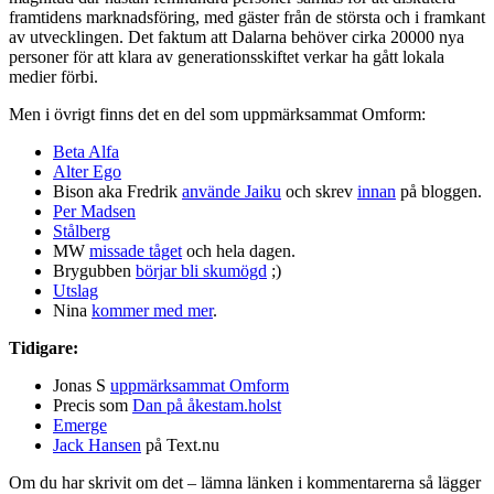
framtidens marknadsföring, med gäster från de största och i framkant
av utvecklingen. Det faktum att Dalarna behöver cirka 20000 nya
personer för att klara av generationsskiftet verkar ha gått lokala
medier förbi.
Men i övrigt finns det en del som uppmärksammat Omform:
Beta Alfa
Alter Ego
Bison aka Fredrik
använde Jaiku
och skrev
innan
på bloggen.
Per Madsen
Stålberg
MW
missade tåget
och hela dagen.
Brygubben
börjar bli skumögd
;)
Utslag
Nina
kommer med mer
.
Tidigare:
Jonas S
uppmärksammat Omform
Precis som
Dan på åkestam.holst
Emerge
Jack Hansen
på Text.nu
Om du har skrivit om det – lämna länken i kommentarerna så lägger