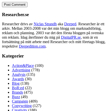
Researcher.se
Researcher drivs av
Niclas Strandh
aka
Deeped
. Researcher är ett
arkiv. Mellan 2003-2008 var det min blogg om marknadsföring,
reklam och planning. 2003 var det den första bloggen på svenska
om reklam. Idag återfinner du mig på
DigitalPR.se
, som är en
fortsättning på mitt arbete med Researcher och mitt företags blogg,
respektive
Deepedition.com
.
Kategorier
Action&Place
(100)
Advertising
(778)
Analysis
(135)
Awards
(30)
Blog
(138)
BoR:ed
(22)
Brands
(475)
Buzz
(49)
Campaign
(409)
Copywriting
(127)
Creativity
(188)