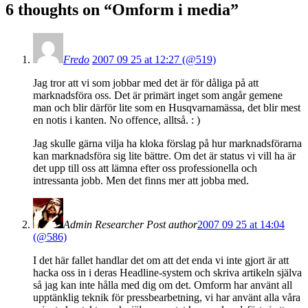
6 thoughts on “
Omform i media
”
Fredo
2007 09 25 at 12:27 (@519)
Jag tror att vi som jobbar med det är för dåliga på att
marknadsföra oss. Det är primärt inget som angår gemene
man och blir därför lite som en Husqvarnamässa, det blir mest
en notis i kanten. No offence, alltså. : )
Jag skulle gärna vilja ha kloka förslag på hur marknadsförarna
kan marknadsföra sig lite bättre. Om det är status vi vill ha är
det upp till oss att lämna efter oss professionella och
intressanta jobb. Men det finns mer att jobba med.
Admin Researcher
Post author
2007 09 25 at 14:04
(@586)
I det här fallet handlar det om att det enda vi inte gjort är att
hacka oss in i deras Headline-system och skriva artikeln själva
så jag kan inte hålla med dig om det. Omform har använt all
upptänklig teknik för pressbearbetning, vi har använt alla våra