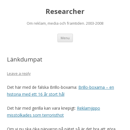
Researcher
Om reklam, media och framtiden. 2003-2008
Skip to content
Menu
Länkdumpat
Leave a reply
Det här med de falska Brillo-boxarna:
Brillo-boxarna – en
historia med ett 16 år stort hål
Det här med gerilla kan vara knepigt:
Reklamjippo
misstolkades som terroristhot
Om vi nu ska öka närvaron på nätet så är det bra att göra