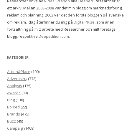
Researcher drivs av
Niclas Strandh
aka
Deeped
. Researcher är
ett arkiv. Mellan 2003-2008 var det min blogg om marknadsföring,
reklam och planning. 2003 var det den första bloggen på svenska
om reklam. Idag återfinner du mig på
DigitalPR.se
, som är en
fortsättning på mitt arbete med Researcher och mitt företags
blogg, respektive
Deepedition.com
.
KATEGORIER
Action&Place
(100)
Advertising
(778)
Analysis
(135)
Awards
(30)
Blog
(138)
BoR:ed
(22)
Brands
(475)
Buzz
(49)
Campaign
(409)