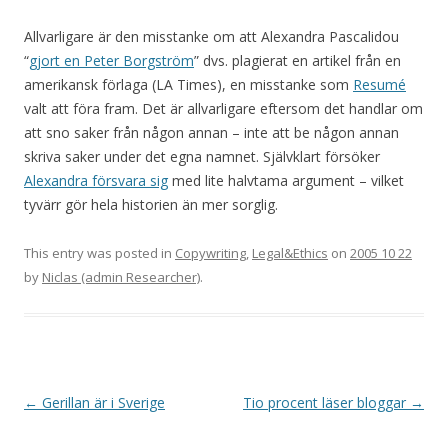
Allvarligare är den misstanke om att Alexandra Pascalidou
“
gjort en Peter Borgström
” dvs. plagierat en artikel från en
amerikansk förlaga (LA Times), en misstanke som
Resumé
valt att föra fram. Det är allvarligare eftersom det handlar om
att sno saker från någon annan – inte att be någon annan
skriva saker under det egna namnet. Självklart försöker
Alexandra försvara sig
med lite halvtama argument – vilket
tyvärr gör hela historien än mer sorglig.
This entry was posted in
Copywriting
,
Legal&Ethics
on
2005 10 22
by
Niclas (admin Researcher)
.
Post navigation
←
Gerillan är i Sverige
Tio procent läser bloggar
→