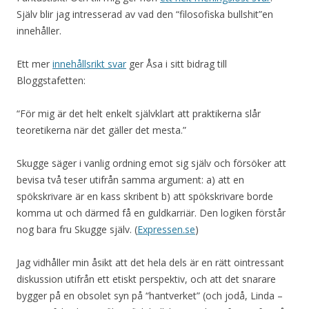
Själv blir jag intresserad av vad den “filosofiska bullshit”en
innehåller.
Ett mer
innehållsrikt svar
ger Åsa i sitt bidrag till
Bloggstafetten:
“För mig är det helt enkelt självklart att praktikerna slår
teoretikerna när det gäller det mesta.”
Skugge säger i vanlig ordning emot sig själv och försöker att
bevisa två teser utifrån samma argument: a) att en
spökskrivare är en kass skribent b) att spökskrivare borde
komma ut och därmed få en guldkarriär. Den logiken förstår
nog bara fru Skugge själv. (
Expressen.se
)
Jag vidhåller min åsikt att det hela dels är en rätt ointressant
diskussion utifrån ett etiskt perspektiv, och att det snarare
bygger på en obsolet syn på “hantverket” (och jodå, Linda –