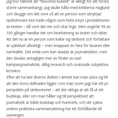
jag tror faktiskt att “filosofisk bullshit” är viktigt för att förstå
större sammanhang). Jag skulle hålla med kritikerna Häglund
och Skugge om det vore så att en person som utnyttjar
spökskrivare inte hade någon som helst insyn i produktionen
av texten – då vore det ren och skär lögn. Men ungefär 99 av
100 gånger handlar det om bearbetning av texter och idéer.
Att det nu är en person som kallar sig skribent och författare
är självklart allvarligt – men knappast en fara för läsaren eller
samhället. Det enda som kan skadas är journalistiken, men
den skadas antagligen mer av flödet av usel
kampanjjournalistik, dålig research och ovässade subjektiva
krönikor.
Efter att ha läst diverse åsikter i ämnet kan man sluta sig till
att den stora skillnaden ligger i om man (som jag) har ett pr-
perspektiv på skribenteriet – att det viktiga är att få ut ett
budskap, eller om man håller sig till perspektivet att
journalistik är både budskap och hantverk, och att själva
ordens praktiska sammansättning har ett förhållande till
sanningen.