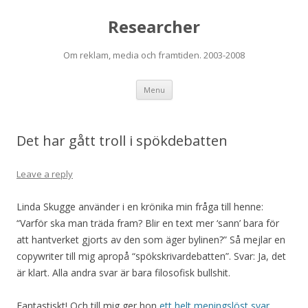
Researcher
Om reklam, media och framtiden. 2003-2008
Skip to content
Menu
Det har gått troll i spökdebatten
Leave a reply
Linda Skugge använder i en krönika min fråga till henne:
“Varför ska man träda fram? Blir en text mer ‘sann’ bara för
att hantverket gjorts av den som äger bylinen?” Så mejlar en
copywriter till mig apropå “spökskrivardebatten”. Svar: Ja, det
är klart. Alla andra svar är bara filosofisk bullshit.
Fantastiskt! Och till mig ger hon
ett helt meningslöst svar
.