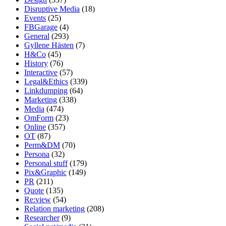
Disruptive Media
(18)
Events
(25)
FBGarage
(4)
General
(293)
Gyllene Hästen
(7)
H&Co
(45)
History
(76)
Interactive
(57)
Legal&Ethics
(339)
Linkdumping
(64)
Marketing
(338)
Media
(474)
OmForm
(23)
Online
(357)
OT
(87)
Perm&DM
(70)
Persona
(32)
Personal stuff
(179)
Pix&Graphic
(149)
PR
(211)
Quote
(135)
Re:view
(54)
Relation marketing
(208)
Researcher
(9)