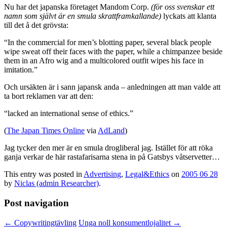
Nu har det japanska företaget Mandom Corp.
(för oss svenskar ett
namn som självt är en smula skrattframkallande)
lyckats att klanta
till det å det grövsta:
“In the commercial for men’s blotting paper, several black people
wipe sweat off their faces with the paper, while a chimpanzee beside
them in an Afro wig and a multicolored outfit wipes his face in
imitation.”
Och ursäkten är i sann japansk anda – anledningen att man valde att
ta bort reklamen var att den:
“lacked an international sense of ethics.”
(
The Japan Times Online
via
AdLand
)
Jag tycker den mer är en smula drogliberal jag. Istället för att röka
ganja verkar de här rastafarisarna stena in på Gatsbys våtservetter…
This entry was posted in
Advertising
,
Legal&Ethics
on
2005 06 28
by
Niclas (admin Researcher)
.
Post navigation
←
Copywritingtävling
Unga noll konsumentlojalitet
→