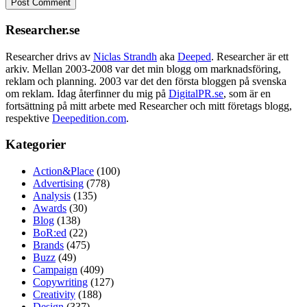
Researcher.se
Researcher drivs av
Niclas Strandh
aka
Deeped
. Researcher är ett
arkiv. Mellan 2003-2008 var det min blogg om marknadsföring,
reklam och planning. 2003 var det den första bloggen på svenska
om reklam. Idag återfinner du mig på
DigitalPR.se
, som är en
fortsättning på mitt arbete med Researcher och mitt företags blogg,
respektive
Deepedition.com
.
Kategorier
Action&Place
(100)
Advertising
(778)
Analysis
(135)
Awards
(30)
Blog
(138)
BoR:ed
(22)
Brands
(475)
Buzz
(49)
Campaign
(409)
Copywriting
(127)
Creativity
(188)
Design
(337)