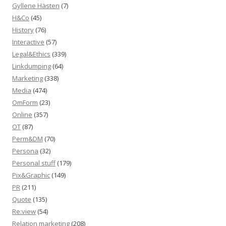
Gyllene Hästen
(7)
H&Co
(45)
History
(76)
Interactive
(57)
Legal&Ethics
(339)
Linkdumping
(64)
Marketing
(338)
Media
(474)
OmForm
(23)
Online
(357)
OT
(87)
Perm&DM
(70)
Persona
(32)
Personal stuff
(179)
Pix&Graphic
(149)
PR
(211)
Quote
(135)
Re:view
(54)
Relation marketing
(208)