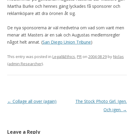
Martha Burke och hennes gäng lyckades få sponsorer och
reklamköpare att dra öronen åt sig.
De nya sponsorerna är väl medvetna om vad som varit men
menar att Masters är en sak och Augustas medlemsregler
något helt annat. (
San Diego Union Tribune
)
This entry was posted in
Legal&Ethics
,
PR
on
2004 08 29
by
Niclas
(admin Researcher)
.
Post navigation
←
Collage all over (again)
The Stock Photo Girl. Igen.
Och igen.
→
Leave a Reply