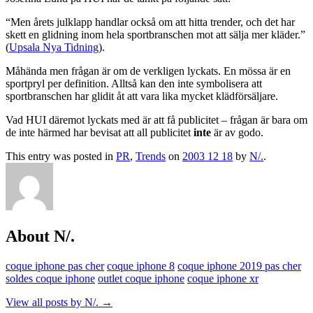
“Men årets julklapp handlar också om att hitta trender, och det har
skett en glidning inom hela sportbranschen mot att sälja mer kläder.”
(
Upsala Nya Tidning
).
Måhända men frågan är om de verkligen lyckats. En mössa är en
sportpryl per definition. Alltså kan den inte symbolisera att
sportbranschen har glidit åt att vara lika mycket klädförsäljare.
Vad HUI däremot lyckats med är att få publicitet – frågan är bara om
de inte härmed har bevisat att all publicitet
inte
är av godo.
This entry was posted in
PR
,
Trends
on
2003 12 18
by
N/.
.
About N/.
coque iphone pas cher
coque iphone 8
coque iphone 2019 pas cher
soldes coque iphone
outlet coque iphone
coque iphone xr
View all posts by N/.
→