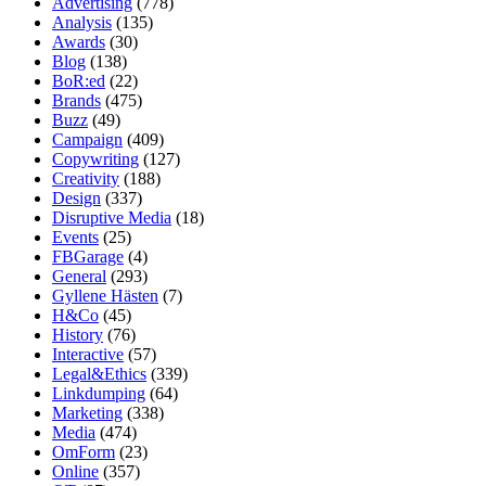
Advertising
(778)
Analysis
(135)
Awards
(30)
Blog
(138)
BoR:ed
(22)
Brands
(475)
Buzz
(49)
Campaign
(409)
Copywriting
(127)
Creativity
(188)
Design
(337)
Disruptive Media
(18)
Events
(25)
FBGarage
(4)
General
(293)
Gyllene Hästen
(7)
H&Co
(45)
History
(76)
Interactive
(57)
Legal&Ethics
(339)
Linkdumping
(64)
Marketing
(338)
Media
(474)
OmForm
(23)
Online
(357)