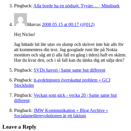
Pingback:
Alla borde ha en nödsajt. Tyvärr… · Mindpark
Marcus
2008 05 15 at 00:17 (@012)
Hej Niclas!
Jag hittade hit lite utav en slump och skriver inte här alls för
att kommentera din text. Jag googlade runt lite på Nokia
monitors och såg att (i alla fall en gång i tiden) haft en skärm.
Har du kvar den, och i så fall kan du tänka dig att sälja den?
Pingback:
SVDs haveri | Same same but different
Pingback:
it-avdelningen överskattat problem « GCI
Stockholm
Pingback:
Veckan som gick - vecka 20 | Same same but
different
Pingback:
JMW Kommunikation » Blog Archive »
Socialamedierevolutionen är ett faktum
Leave a Reply