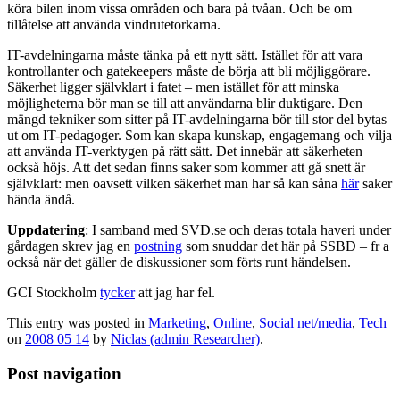
köra bilen inom vissa områden och bara på tvåan. Och be om
tillåtelse att använda vindrutetorkarna.
IT-avdelningarna måste tänka på ett nytt sätt. Istället för att vara
kontrollanter och gatekeepers måste de börja att bli möjliggörare.
Säkerhet ligger självklart i fatet – men istället för att minska
möjligheterna bör man se till att användarna blir duktigare. Den
mängd tekniker som sitter på IT-avdelningarna bör till stor del bytas
ut om IT-pedagoger. Som kan skapa kunskap, engagemang och vilja
att använda IT-verktygen på rätt sätt. Det innebär att säkerheten
också höjs. Att det sedan finns saker som kommer att gå snett är
självklart: men oavsett vilken säkerhet man har så kan såna
här
saker
hända ändå.
Uppdatering
: I samband med SVD.se och deras totala haveri under
gårdagen skrev jag en
postning
som snuddar det här på SSBD – fr a
också när det gäller de diskussioner som förts runt händelsen.
GCI Stockholm
tycker
att jag har fel.
This entry was posted in
Marketing
,
Online
,
Social net/media
,
Tech
on
2008 05 14
by
Niclas (admin Researcher)
.
Post navigation