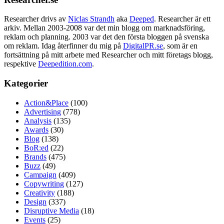
Researcher drivs av
Niclas Strandh
aka
Deeped
. Researcher är ett
arkiv. Mellan 2003-2008 var det min blogg om marknadsföring,
reklam och planning. 2003 var det den första bloggen på svenska
om reklam. Idag återfinner du mig på
DigitalPR.se
, som är en
fortsättning på mitt arbete med Researcher och mitt företags blogg,
respektive
Deepedition.com
.
Kategorier
Action&Place
(100)
Advertising
(778)
Analysis
(135)
Awards
(30)
Blog
(138)
BoR:ed
(22)
Brands
(475)
Buzz
(49)
Campaign
(409)
Copywriting
(127)
Creativity
(188)
Design
(337)
Disruptive Media
(18)
Events
(25)