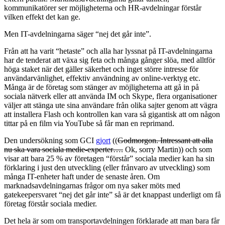
kommunikatörer ser möjligheterna och HR-avdelningar förstår
vilken effekt det kan ge.
Men IT-avdelningarna säger “nej det går inte”.
Från att ha varit “hetaste” och alla har lyssnat på IT-avdelningarna
har de tenderat att växa sig feta och många gånger slöa, med alltför
höga staket när det gäller säkerhet och inget större intresse för
användarvänlighet, effektiv användning av online-verktyg etc.
Många är de företag som stänger av möjligheterna att gå in på
sociala nätverk eller att använda IM och Skype, flera organisationer
väljer att stänga ute sina användare från olika sajter genom att vägra
att installera Flash och kontrollen kan vara så gigantisk att om någon
tittar på en film via YouTube så får man en reprimand.
Den undersökning som GCI
gjort
((
Godmorgon. Intressant att alla
nu ska vara sociala medie-experter….
Ok, sorry Martin)) och som
visar att bara 25 % av företagen “förstår” sociala medier kan ha sin
förklaring i just den utveckling (eller frånvaro av utveckling) som
många IT-enheter haft under de senaste åren. Om
marknadsavdelningarnas frågor om nya saker möts med
gatekeepersvaret “nej det går inte” så är det knappast underligt om få
företag förstår sociala medier.
Det hela är som om transportavdelningen förklarade att man bara får