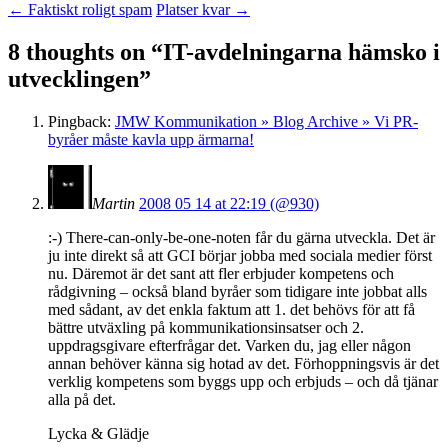
←
Faktiskt roligt spam
Platser kvar
→
8 thoughts on “
IT-avdelningarna hämsko i
utvecklingen
”
Pingback:
JMW Kommunikation » Blog Archive » Vi PR-
byråer måste kavla upp ärmarna!
Martin
2008 05 14 at 22:19 (@930)
:-) There-can-only-be-one-noten får du gärna utveckla. Det är
ju inte direkt så att GCI börjar jobba med sociala medier först
nu. Däremot är det sant att fler erbjuder kompetens och
rådgivning – också bland byråer som tidigare inte jobbat alls
med sådant, av det enkla faktum att 1. det behövs för att få
bättre utväxling på kommunikationsinsatser och 2.
uppdragsgivare efterfrågar det. Varken du, jag eller någon
annan behöver känna sig hotad av det. Förhoppningsvis är det
verklig kompetens som byggs upp och erbjuds – och då tjänar
alla på det.
Lycka & Glädje