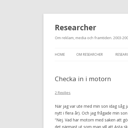
Researcher
Om reklam, media och framtiden. 2003-20
HOME
OM RESEARCHER
RESEAR
Checka in i motorn
2 Replies
När jag var ute med min son idag såg jag
nytt i flera år). Och jag frågade min s
“Nej. Vad har motorn med saken att göra
det närmast ut som man vill att Asta ska