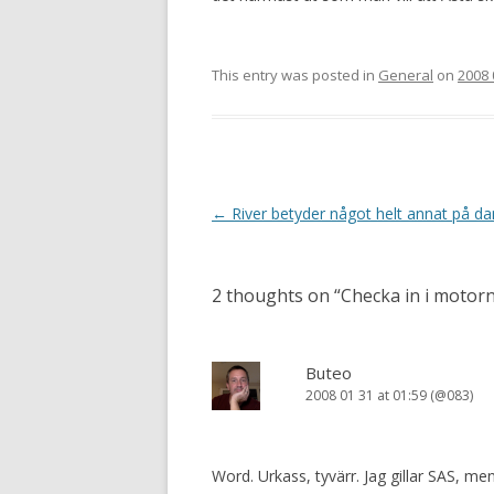
This entry was posted in
General
on
2008 
Post navigation
←
River betyder något helt annat på d
2 thoughts on “
Checka in i motor
Buteo
2008 01 31 at 01:59 (@083)
Word. Urkass, tyvärr. Jag gillar SAS, men