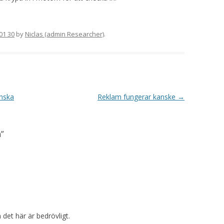
01 30
by
Niclas (admin Researcher)
.
anska
Reklam fungerar kanske
→
n
”
 det här är bedrövligt.