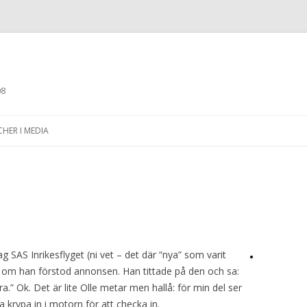
08
Skip to content
CHER I MEDIA
 SAS Inrikesflyget (ni vet – det där “nya” som varit
on om han förstod annonsen. Han tittade på den och sa:
.” Ok. Det är lite Olle metar men hallå: för min del ser
 krypa in i motorn för att checka in.