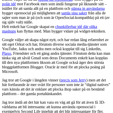
polär idé
mot Facebook men som ändå fungerar på liknande sätt –
istället för att samla allt på en plattform och
stänga in användarna
bygger opensocial på möjligheten att
samla sina saker
från alla de
sajter som man är på (och som är OpenSocial-kompatibla) på ett (av
sig själv valt) ställe.
Helt enkelt har Google skapat en
chunkifierbar idé där olika
mashups
kan flyttas med. Man bygger vidare på widget-tekniken.
Google väljer att skapa något nytt, och har redan lång erfarenhet av
sitt eget Orkut och har, förutom diverse sociala media-tjänster som
YouTube, Jaiku och andra men också kopplat till sig Linkedin,
Plaxo
, Friendster och ett gäng andra tjänster. Förutom detta kan man
tänka sig att såväl Gmail som deras Documents enkelt kan kopplas
till den nya plattformen liksom att Google också äger den största
bloggplattformen Blogger. Oracle är med för att plocka poäng på
Microsoft.
Jag tror att Google i längden vinner (
precis som Jerry
) men att det
här fortfarande är mer svårt för personer som inte är “digital natives”
vars känsla att det är enklare att plocka ihop saker på en bestämd
plattform – det gamla portaltänkandet.
Jag tror ändå att det här kan vara en väg att gå för att även få 3D-
världarna att bli intressanta: att kunna använda opensocial i
exempelvis Second Life innebär att det blir intressantare för fler.