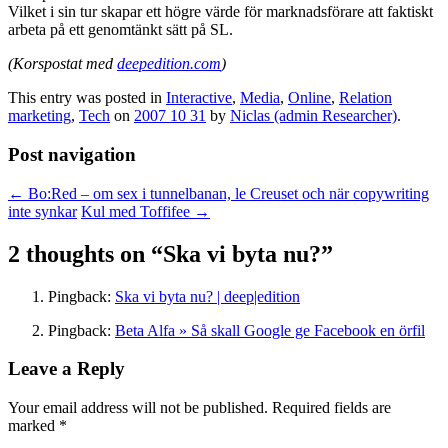
Vilket i sin tur skapar ett högre värde för marknadsförare att faktiskt
arbeta på ett genomtänkt sätt på SL.
(Korspostat med
deepedition.com
)
This entry was posted in
Interactive
,
Media
,
Online
,
Relation
marketing
,
Tech
on
2007 10 31
by
Niclas (admin Researcher)
.
Post navigation
←
Bo:Red – om sex i tunnelbanan, le Creuset och när copywriting
inte synkar
Kul med Toffifee
→
2 thoughts on “
Ska vi byta nu?
”
Pingback:
Ska vi byta nu? | deep|edition
Pingback:
Beta Alfa » Så skall Google ge Facebook en örfil
Leave a Reply
Your email address will not be published.
Required fields are
marked
*