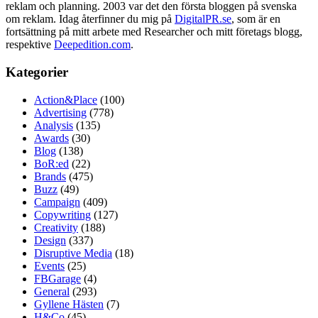
reklam och planning. 2003 var det den första bloggen på svenska
om reklam. Idag återfinner du mig på
DigitalPR.se
, som är en
fortsättning på mitt arbete med Researcher och mitt företags blogg,
respektive
Deepedition.com
.
Kategorier
Action&Place
(100)
Advertising
(778)
Analysis
(135)
Awards
(30)
Blog
(138)
BoR:ed
(22)
Brands
(475)
Buzz
(49)
Campaign
(409)
Copywriting
(127)
Creativity
(188)
Design
(337)
Disruptive Media
(18)
Events
(25)
FBGarage
(4)
General
(293)
Gyllene Hästen
(7)
H&Co
(45)