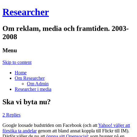
Researcher
Om reklam, media och framtiden. 2003-
2008
Menu
Skip to content
Home
Om Researcher
Om Admin
Researcher i media
Ska vi byta nu?
2 Replies
Google loosade budstriden om Facebook (och att
Yahoo! väljer att
försöka ta andelar
genom att bland annat koppla till Flickr till IM).
Därför väljer de nu att
öppna sitt Opensocial
: som bygger på en