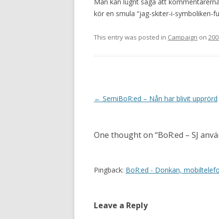
Man kan lugnt säga att kommentarerna d
kör en smula “jag-skiter-i-symboliken-f
This entry was posted in
Campaign
on
200
Post navigation
←
SemiBoR:ed – Nån har blivit upprörd
One thought on “
BoR:ed – SJ anv
Pingback:
BoR:ed - Donkan, mobiltelef
Leave a Reply