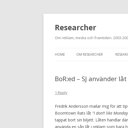
Researcher
Om reklam, media och framtiden. 2003-20
HOME
OM RESEARCHER
RESEAR
BoR:ed – SJ använder lå
1 Reply
Fredrik Andersson mailar mig för att t
Boomtown Rats låt
“I don’t like Monday
tappat bort sin biljett. Låten handlar d
använda en sån låt i reklam som bara ha