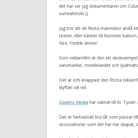
det här ser jag dokumentären om Colum
surrealistiskt.))
Jag tror att de flesta människor ändå i
texten, eller känner till historien bakom
fara. Fredrik skriver:
Som reklamfilm är den ett skolexempel på
varumärket, meddelandet och ljudmattan
Det är iofs knappast den första reklamf
klyftan väl vid.
Dagens Media
har vaknat till liv. Tyvärr
Det är fantastiskt bra låt som passar til
associationer som det här har skapat, 