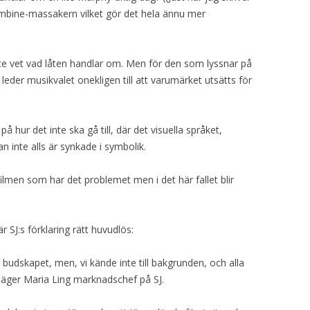
bine-massakern vilket gör det hela ännu mer
nte vet vad låten handlar om. Men för den som lyssnar på
, leder musikvalet onekligen till att varumärket utsätts för
 hur det inte ska gå till, där det visuella språket,
 inte alls är synkade i symbolik.
ilmen som har det problemet men i det här fallet blir
 är SJ:s förklaring rätt huvudlös:
l budskapet, men, vi kände inte till bakgrunden, och alla
säger Maria Ling marknadschef på SJ.