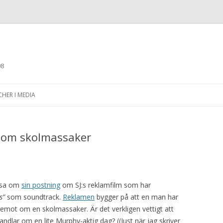
08
Skip to content
CHER I MEDIA
t om skolmassaker
ipsa om
sin postning
om SJ:s reklamfilm som har
s”
som soundtrack.
Reklamen
bygger på att en man har
äremot om en skolmassaker. Är det verkligen vettigt att
ndlar om en lite Murphy-aktig dag? ((Just när jag skriver