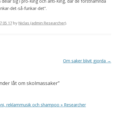
elar sig i pro-King och anti-King, där de förstnämnda
unkar-det-så-funkar-det”.
7 05 17
by
Niclas (admin Researcher)
.
Om saker blivit gjorda
→
änder låt om skolmassaker
”
oni, reklammusik och shampoo » Researcher