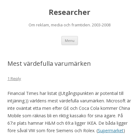
Researcher
Om reklam, media och framtiden. 2003-2008
Skip to content
Menu
Mest värdefulla varumärken
1 Reply
Financial Times har listat ((Utgångspunkten är potential till
intjäning.)) världens mest värdefulla varumärken. Microsoft är
inte oväntat etta men efter GE och Coca Cola kommer China
Mobile som räknas bli en riktig kassako för sina ägare. På
67:e plats hamnar H&M och 69:a ligger IKEA. De båda ligger
före såväl VW som före Siemens och Rolex. (
Supermarket
)