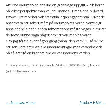
Att lista varumärken är alltid en grannlaga uppgift – allt beror
på vilket perspektiv man väljer. Financial Times och Millward
Brown Optimor har valt framtida intjäningspotential, vilket de
anser vara ett säkert mått på varumärkets värde. Samtidigt
finns det hela tiden andra faktorer som måste vägas in för att
de facto kunna säga något om ett varumärkes värde.
Om jag får tid över någon gång (haha, den var kul!) så skulle
ett sätt vara att vikta alla undersökningar mot varandra och
på så sätt få en bredare bild av varumärkens värden.
This entry was posted in
Brands
,
Stats
on
2006 04 05
by
Niclas
(admin Researcher)
.
Post navigation
←
Smartast vinner
Prada ♥ H&M
→