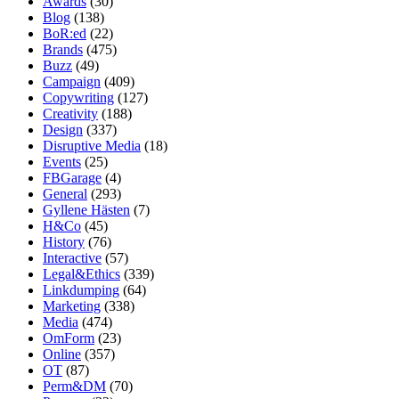
Awards
(30)
Blog
(138)
BoR:ed
(22)
Brands
(475)
Buzz
(49)
Campaign
(409)
Copywriting
(127)
Creativity
(188)
Design
(337)
Disruptive Media
(18)
Events
(25)
FBGarage
(4)
General
(293)
Gyllene Hästen
(7)
H&Co
(45)
History
(76)
Interactive
(57)
Legal&Ethics
(339)
Linkdumping
(64)
Marketing
(338)
Media
(474)
OmForm
(23)
Online
(357)
OT
(87)
Perm&DM
(70)