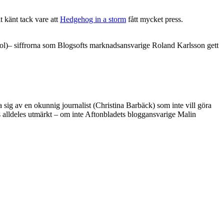
it känt tack vare att
Hedgehog in a storm
fått mycket press.
ool)– siffrorna som Blogsofts marknadsansvarige Roland Karlsson gett
a sig av en okunnig journalist (Christina Barbäck) som inte vill göra
 alldeles utmärkt – om inte Aftonbladets bloggansvarige Malin