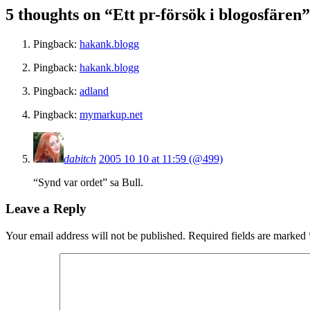
5 thoughts on “
Ett pr-försök i blogosfären
”
Pingback:
hakank.blogg
Pingback:
hakank.blogg
Pingback:
adland
Pingback:
mymarkup.net
dabitch
2005 10 10 at 11:59 (@499)
“Synd var ordet” sa Bull.
Leave a Reply
Your email address will not be published.
Required fields are marked