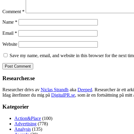
Comment
*
Name
*
Email
*
Website
Save my name, email, and website in this browser for the next ti
Researcher.se
Researcher drivs av
Niclas Strandh
aka
Deeped
. Researcher är ett a
Idag återfinner du mig på
DigitalPR.se
, som är en fortsättning på mit
Kategorier
Action&Place
(100)
Advertising
(778)
Analysis
(135)