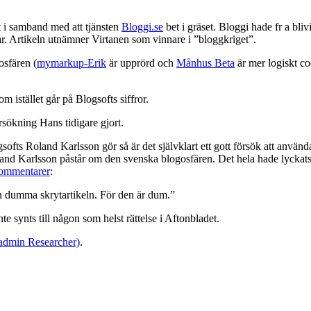
t i samband med att tjänsten
Bloggi.se
bet i gräset. Bloggi hade fr a bliv
r. Artikeln utnämner Virtanen som vinnare i ”bloggkriget”.
osfären (
mymarkup-Erik
är upprörd och
Månhus Beta
är mer logiskt c
om istället går på Blogsofts siffror.
rsökning Hans tidigare gjort.
ofts Roland Karlsson gör så är det självklart ett gott försök att använd
nd Karlsson påstår om den svenska blogosfären. Det hela hade lyckats
kommentarer
:
en dumma skrytartikeln. För den är dum.”
 synts till någon som helst rättelse i Aftonbladet.
(admin Researcher)
.