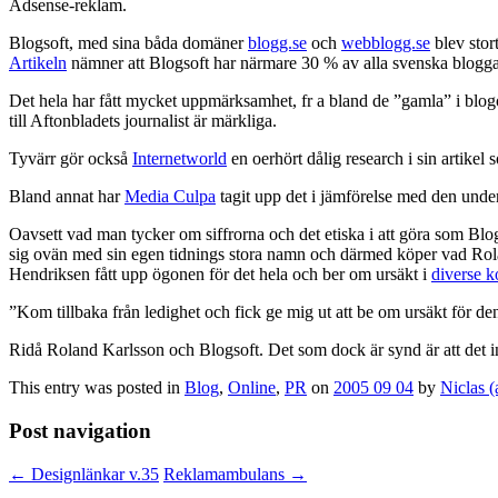
Adsense-reklam.
Blogsoft, med sina båda domäner
blogg.se
och
webblogg.se
blev stor
Artikeln
nämner att Blogsoft har närmare 30 % av alla svenska blogga
Det hela har fått mycket uppmärksamhet, fr a bland de ”gamla” i blog
till Aftonbladets journalist är märkliga.
Tyvärr gör också
Internetworld
en oerhört dålig research i sin artikel s
Bland annat har
Media Culpa
tagit upp det i jämförelse med den unde
Oavsett vad man tycker om siffrorna och det etiska i att göra som Blogs
sig ovän med sin egen tidnings stora namn och därmed köper vad Rola
Hendriksen fått upp ögonen för det hela och ber om ursäkt i
diverse 
”Kom tillbaka från ledighet och fick ge mig ut att be om ursäkt för d
Ridå Roland Karlsson och Blogsoft. Det som dock är synd är att det inte
This entry was posted in
Blog
,
Online
,
PR
on
2005 09 04
by
Niclas 
Post navigation
←
Designlänkar v.35
Reklamambulans
→