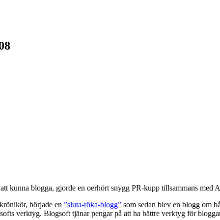
08
för att kunna blogga, gjorde en oerhört snygg PR-kupp tillsammans med A
rkrönikör, började en
”sluta-röka-blogg”
som sedan blev en blogg om både
ts verktyg. Blogsoft tjänar pengar på att ha bättre verktyg för bloggar