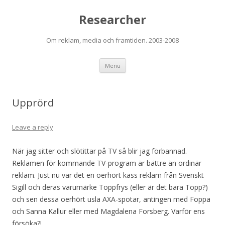
Researcher
Om reklam, media och framtiden. 2003-2008
Skip to content
Menu
Upprörd
Leave a reply
När jag sitter och slötittar på TV så blir jag förbannad.
Reklamen för kommande TV-program är bättre än ordinär
reklam. Just nu var det en oerhört kass reklam från Svenskt
Sigill och deras varumärke Toppfrys (eller är det bara Topp?)
och sen dessa oerhört usla AXA-spotar, antingen med Foppa
och Sanna Kallur eller med Magdalena Forsberg. Varför ens
försöka?!