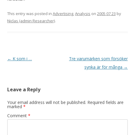
This entry was posted in
Advertising
,
Analysis
on
2005 07 23
by
Niclas (admin Researcher)
.
Post navigation
←
K som i …
Tre varumärken som försöker
synka är för många
→
Leave a Reply
Your email address will not be published.
Required fields are
marked
*
Comment
*