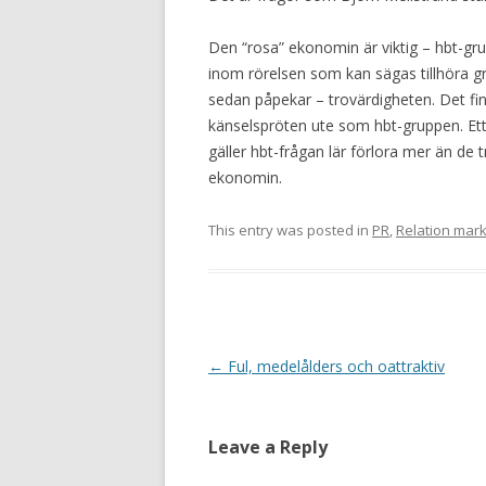
Den “rosa” ekonomin är viktig – hbt-gr
inom rörelsen som kan sägas tillhöra g
sedan påpekar – trovärdigheten. Det f
känselspröten ute som hbt-gruppen. Et
gäller hbt-frågan lär förlora mer än de 
ekonomin.
This entry was posted in
PR
,
Relation mark
Post navigation
←
Ful, medelålders och oattraktiv
Leave a Reply