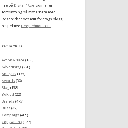
mig på
DigitalPR.se
, som är en
fortsättning på mitt arbete med
Researcher och mitt företags blogg,
respektive
Deepedition.com
.
KATEGORIER
Action&Place
(100)
Advertising
(778)
Analysis
(135)
Awards
(30)
Blog
(138)
BoR:ed
(22)
Brands
(475)
Buzz
(49)
Campaign
(409)
Copywriting
(127)