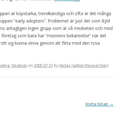
uppen är köpstarka, trendkänsliga och ofta är det många
ruppen “early adopters”. Problemet är just det som BjM
inns antagligen ingen grupp som är så medveten och med
t företag som bara har “munnens bekännelse” när det
trott sig kunna vinna genom att flirta med den rosa
eting
,
Strategy
on
2005 07 31
by
Niclas (admin Researcher)
.
Korta listan
→