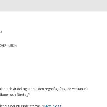
08
Skip to content
CHER I MEDIA
dalen och är deltagandet i den regnbågsfärgade veckan ett
tioner och företag?
r sig när nu Pride startar. (
JMWs blogg
)