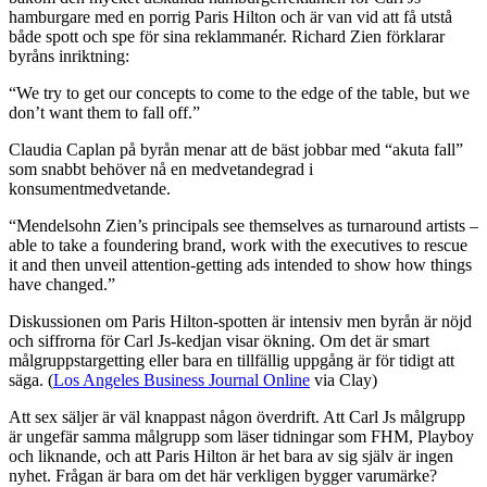
hamburgare med en porrig Paris Hilton och är van vid att få utstå
både spott och spe för sina reklammanér. Richard Zien förklarar
byråns inriktning:
“We try to get our concepts to come to the edge of the table, but we
don’t want them to fall off.”
Claudia Caplan på byrån menar att de bäst jobbar med “akuta fall”
som snabbt behöver nå en medvetandegrad i
konsumentmedvetande.
“Mendelsohn Zien’s principals see themselves as turnaround artists –
able to take a foundering brand, work with the executives to rescue
it and then unveil attention-getting ads intended to show how things
have changed.”
Diskussionen om Paris Hilton-spotten är intensiv men byrån är nöjd
och siffrorna för Carl Js-kedjan visar ökning. Om det är smart
målgruppstargetting eller bara en tillfällig uppgång är för tidigt att
säga. (
Los Angeles Business Journal Online
via Clay)
Att sex säljer är väl knappast någon överdrift. Att Carl Js målgrupp
är ungefär samma målgrupp som läser tidningar som FHM, Playboy
och liknande, och att Paris Hilton är het bara av sig själv är ingen
nyhet. Frågan är bara om det här verkligen bygger varumärke?