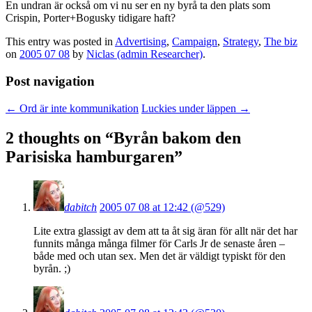
En undran är också om vi nu ser en ny byrå ta den plats som
Crispin, Porter+Bogusky tidigare haft?
This entry was posted in
Advertising
,
Campaign
,
Strategy
,
The biz
on
2005 07 08
by
Niclas (admin Researcher)
.
Post navigation
←
Ord är inte kommunikation
Luckies under läppen
→
2 thoughts on “
Byrån bakom den
Parisiska hamburgaren
”
dabitch
2005 07 08 at 12:42 (@529)
Lite extra glassigt av dem att ta åt sig äran för allt när det har
funnits många många filmer för Carls Jr de senaste åren –
både med och utan sex. Men det är väldigt typiskt för den
byrån. ;)