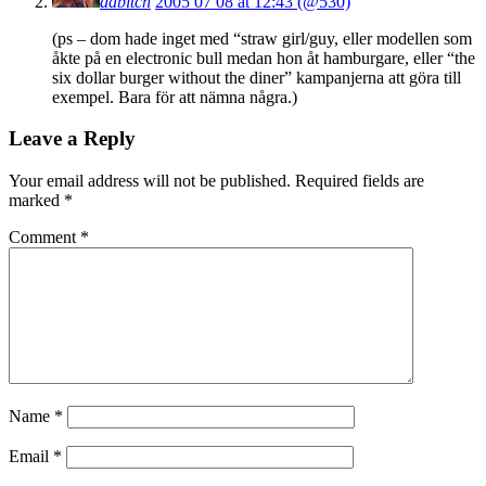
dabitch
2005 07 08 at 12:43 (@530)
(ps – dom hade inget med “straw girl/guy, eller modellen som
åkte på en electronic bull medan hon åt hamburgare, eller “the
six dollar burger without the diner” kampanjerna att göra till
exempel. Bara för att nämna några.)
Leave a Reply
Your email address will not be published.
Required fields are
marked
*
Comment
*
Name
*
Email
*