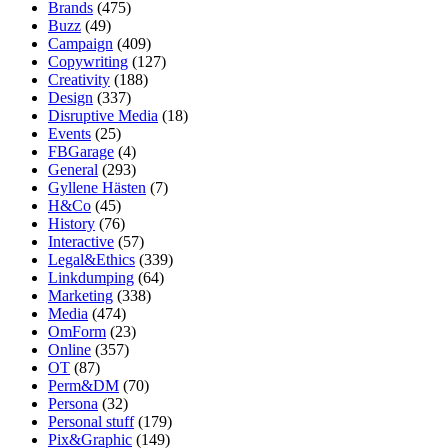
Brands
(475)
Buzz
(49)
Campaign
(409)
Copywriting
(127)
Creativity
(188)
Design
(337)
Disruptive Media
(18)
Events
(25)
FBGarage
(4)
General
(293)
Gyllene Hästen
(7)
H&Co
(45)
History
(76)
Interactive
(57)
Legal&Ethics
(339)
Linkdumping
(64)
Marketing
(338)
Media
(474)
OmForm
(23)
Online
(357)
OT
(87)
Perm&DM
(70)
Persona
(32)
Personal stuff
(179)
Pix&Graphic
(149)