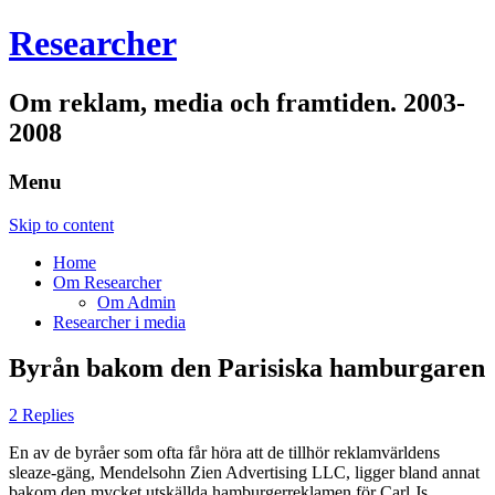
Researcher
Om reklam, media och framtiden. 2003-
2008
Menu
Skip to content
Home
Om Researcher
Om Admin
Researcher i media
Byrån bakom den Parisiska hamburgaren
2 Replies
En av de byråer som ofta får höra att de tillhör reklamvärldens
sleaze-gäng, Mendelsohn Zien Advertising LLC, ligger bland annat
bakom den mycket utskällda hamburgerreklamen för Carl Js