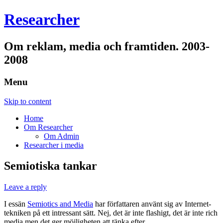
Researcher
Om reklam, media och framtiden. 2003-
2008
Menu
Skip to content
Home
Om Researcher
Om Admin
Researcher i media
Semiotiska tankar
Leave a reply
I essän
Semiotics and Media
har författaren använt sig av Internet-
tekniken på ett intressant sätt. Nej, det är inte flashigt, det är inte rich
media men det ger möjligheten att tänka efter.