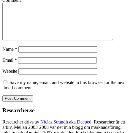
Comment
*
Name
*
Email
*
Website
Save my name, email, and website in this browser for the next
time I comment.
Researcher.se
Researcher drivs av
Niclas Strandh
aka
Deeped
. Researcher är ett
arkiv. Mellan 2003-2008 var det min blogg om marknadsföring,
reklam och planning. 2003 var det den första bloggen på svenska