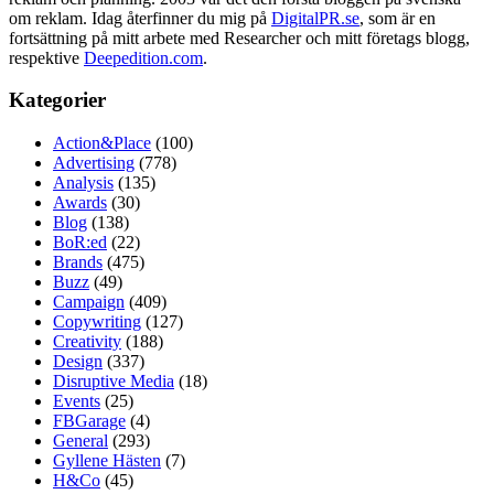
om reklam. Idag återfinner du mig på
DigitalPR.se
, som är en
fortsättning på mitt arbete med Researcher och mitt företags blogg,
respektive
Deepedition.com
.
Kategorier
Action&Place
(100)
Advertising
(778)
Analysis
(135)
Awards
(30)
Blog
(138)
BoR:ed
(22)
Brands
(475)
Buzz
(49)
Campaign
(409)
Copywriting
(127)
Creativity
(188)
Design
(337)
Disruptive Media
(18)
Events
(25)
FBGarage
(4)
General
(293)
Gyllene Hästen
(7)
H&Co
(45)