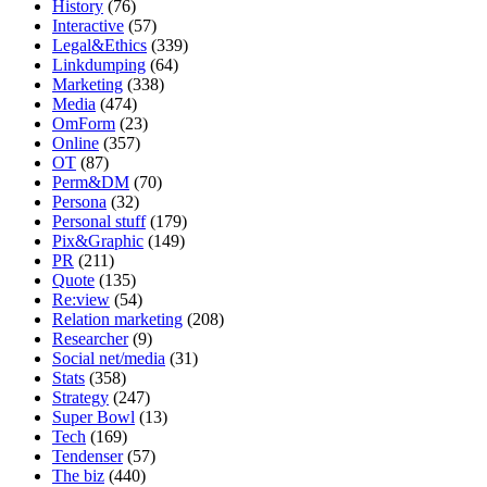
History
(76)
Interactive
(57)
Legal&Ethics
(339)
Linkdumping
(64)
Marketing
(338)
Media
(474)
OmForm
(23)
Online
(357)
OT
(87)
Perm&DM
(70)
Persona
(32)
Personal stuff
(179)
Pix&Graphic
(149)
PR
(211)
Quote
(135)
Re:view
(54)
Relation marketing
(208)
Researcher
(9)
Social net/media
(31)
Stats
(358)
Strategy
(247)
Super Bowl
(13)
Tech
(169)
Tendenser
(57)
The biz
(440)