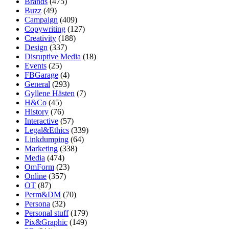
Brands
(475)
Buzz
(49)
Campaign
(409)
Copywriting
(127)
Creativity
(188)
Design
(337)
Disruptive Media
(18)
Events
(25)
FBGarage
(4)
General
(293)
Gyllene Hästen
(7)
H&Co
(45)
History
(76)
Interactive
(57)
Legal&Ethics
(339)
Linkdumping
(64)
Marketing
(338)
Media
(474)
OmForm
(23)
Online
(357)
OT
(87)
Perm&DM
(70)
Persona
(32)
Personal stuff
(179)
Pix&Graphic
(149)