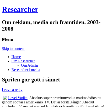
Researcher
Om reklam, media och framtiden. 2003-
2008
Menu
Skip to content
Home
Om Researcher
Om Admin
Researcher i media
Spriten gör gott i sinnet
Leave a reply
Level Vodka
, Absoluts super premiumvodka marknadsförs nu
genom spottar i amerikansk TV. Det är första gången Absolut
använder TV-mediet som reklamplats och spottarna för Level går på