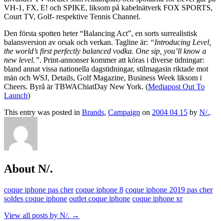
VH-1, FX, E! och SPIKE, liksom på kabelnätverk FOX SPORTS,
Court TV, Golf- respektive Tennis Channel.
Den första spotten heter “Balancing Act”, en sorts surrealistisk
balansversion av orsak och verkan. Tagline är:
“Introducing Level,
the world’s first perfectly balanced vodka. One sip, you’ll know a
new level.”
. Print-annonser kommer att köras i diverse tidningar:
bland annat vissa nationella dagstidningar, stilmagasin riktade mot
män och WSJ, Details, Golf Magazine, Business Week liksom i
Cheers. Byrå är TBWAChiatDay New York. (
Mediapost Out To
Launch
)
This entry was posted in
Brands
,
Campaign
on
2004 04 15
by
N/.
.
About N/.
coque iphone pas cher
coque iphone 8
coque iphone 2019 pas cher
soldes coque iphone
outlet coque iphone
coque iphone xr
View all posts by N/.
→