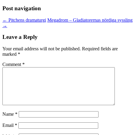
Post navigation
←
Pitchens dramaturgi
Megadrom – Gladiatorernas nördiga syssling
→
Leave a Reply
Your email address will not be published.
Required fields are
marked
*
Comment
*
Name
*
Email
*