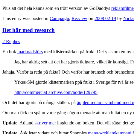
Plus att det hela känns som en trött version av GoDaddys
reklamfilme
This entry was posted in
Campaign
,
Re:view
on
2008 02 19
by
Nicla
Det här med research
2 Replies
En bok
marknadsförs
med klistermärken på frukt. Det ylas om en ny 
Jag har aldrig sett att det har gjorts tidigare, vilket är konstig
Jahaja. Varför ta reda på fakta? Och varför har bransch och bransch
Yrkes-SM gjorde klistermärken ppå frukt i Sverige för två år se
http://commercial-archive.com/node/129795
Och det har gjorts på många ställen: på
äpplen redan i samband med 
Om man fick en spänn varje gång någon menade att man hittat en ny me
Update
: Adland
skriver mer
ingående om boken. Det vill säga: det ger m
Update
: Åsk letar vidare och hittar Snapples
mango-reklamkampanj f