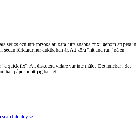
a seriös och inte försöka att bara hitta snabba “fix” genom att peta in
sedan förklarar hur duktig han är. Att göra “hit and run” på en
r “a quick fix”. Att diskutera vidare var inte målet. Det innebär i det
m han påpekar att jag har fel.
esearchdeploy.se