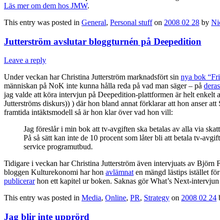
Läs mer om dem hos JMW
.
This entry was posted in
General
,
Personal stuff
on
2008 02 28
by
Ni
Jutterström avslutar bloggturnén på Deepedition
Leave a reply
Under veckan har Christina Jutterström marknadsfört sin
nya bok “Fri
människan på NoK inte kunna hålla reda på vad man säger – på
deras
jag valde att köra intervjun på Deepedition-plattformen är helt enkelt
Jutterströms diskurs)) ) där hon bland annat förklarar att hon anser att
framtida intäktsmodell så är hon klar över vad hon vill:
Jag föreslår i min bok att tv-avgiften ska betalas av alla via skat
På så sätt kan inte de 10 procent som låter bli att betala tv-avg
service programutbud.
Tidigare i veckan har Christina Jutterström även intervjuats av Björn
bloggen Kulturekonomi har hon
avlämnat
en mängd lästips istället f
publicerar
hon ett kapitel ur boken. Saknas gör What’s Next-intervjun 
This entry was posted in
Media
,
Online
,
PR
,
Strategy
on
2008 02 24
Jag blir inte upprörd