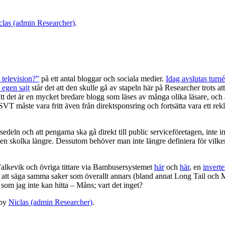
clas (admin Researcher)
.
 television?”
på ett antal bloggar och sociala medier.
Idag avslutas turn
 egen sajt
står det att den skulle gå av stapeln här på Researcher trots 
 att det är en mycket bredare blogg som läses av många olika läsare, och
 SVT måste vara fritt även från direktsponsring och fortsätta vara ett rek
tsedeln och att pengarna ska gå direkt till public serviceföretagen, inte in
iften skolka längre. Dessutom behöver man inte längre definiera för vilke
 Falkevik och övriga tittare via Bambusersystemet
här
och
här
, en
inverte
ör att säga samma saker som överallt annars (bland annat Long Tail oc
som jag inte kan hitta – Måns; vart det inget?
by
Niclas (admin Researcher)
.