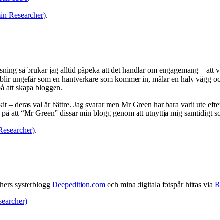
in Researcher)
.
sning så brukar jag alltid påpeka att det handlar om engagemang – att var
blir ungefär som en hantverkare som kommer in, målar en halv vägg och 
å att skapa bloggen.
kit – deras val är bättre. Jag svarar men Mr Green har bara varit ute efte
ad på att “Mr Green” dissar min blogg genom att utnyttja mig samtidigt so
Researcher)
.
chers systerblogg
Deepedition.com
och mina digitala fotspår hittas via
R
searcher)
.