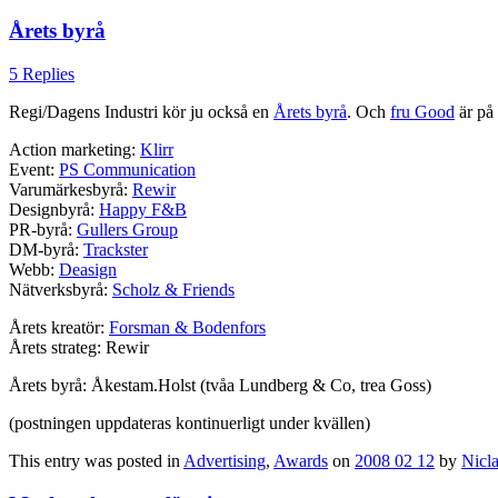
Årets byrå
5 Replies
Regi/Dagens Industri kör ju också en
Årets byrå
. Och
fru Good
är på 
Action marketing:
Klirr
Event:
PS Communication
Varumärkesbyrå:
Rewir
Designbyrå:
Happy F&B
PR-byrå:
Gullers Group
DM-byrå:
Trackster
Webb:
Deasign
Nätverksbyrå:
Scholz & Friends
Årets kreatör:
Forsman & Bodenfors
Årets strateg: Rewir
Årets byrå: Åkestam.Holst (tvåa Lundberg & Co, trea Goss)
(postningen uppdateras kontinuerligt under kvällen)
This entry was posted in
Advertising
,
Awards
on
2008 02 12
by
Nicl