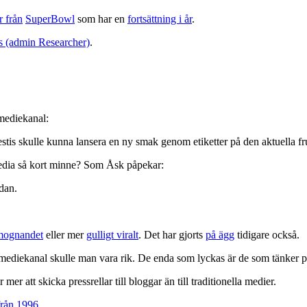
r från
SuperBowl
som har en
fortsättning i år
.
s (admin Researcher)
.
mediekanal:
t. Festis skulle kunna lansera en ny smak genom etiketter på den aktuella f
media så kort minne? Som Åsk påpekar:
dan.
mognandet
eller mer
gulligt viralt
. Det har gjorts
på ägg
tidigare också.
diekanal skulle man vara rik. De enda som lyckas är de som tänker på e
er att skicka pressrellar till bloggar än till traditionella medier.
rån 1996
.