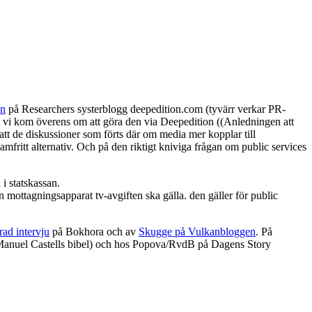
én
på Researchers systerblogg deepedition.com (tyvärr verkar PR-
att vi kom överens om att göra den via Deepedition ((Anledningen att
 att de diskussioner som förts där om media mer kopplar till
lamfritt alternativ. Och på den riktigt kniviga frågan om public services
 i statskassan.
n mottagningsapparat tv-avgiften ska gälla. den gäller för public
rad intervju
på Bokhora och av
Skugge på Vulkanbloggen
. På
h Manuel Castells bibel) och hos Popova/RvdB på Dagens Story