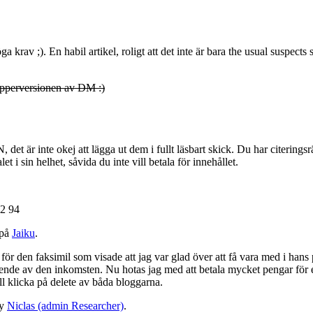
rav ;). En habil artikel, roligt att det inte är bara the usual suspects 
papperversionen av DM :)
et är inte okej att lägga ut dem i fullt läsbart skick. Du har citeringsrä
t i sin helhet, såvida du inte vill betala för innehållet.
82 94
 på
Jaiku
.
för den faksimil som visade att jag var glad över att få vara med i hans
eroende av den inkomsten. Nu hotas jag med att betala mycket pengar för
ll klicka på delete av båda bloggarna.
y
Niclas (admin Researcher)
.