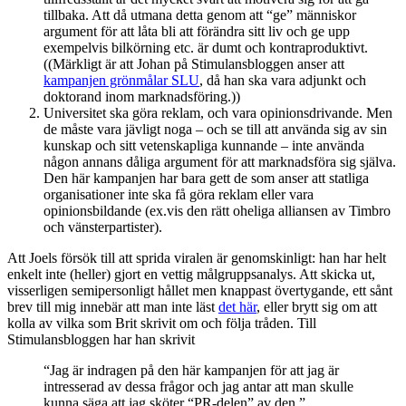
tillbaka. Att då utmana detta genom att “ge” människor
argument för att låta bli att förändra sitt liv och ge upp
exempelvis bilkörning etc. är dumt och kontraproduktivt.
((Märkligt är att Johan på Stimulansbloggen anser att
kampanjen grönmålar SLU
, då han ska vara adjunkt och
doktorand inom marknadsföring.))
Universitet ska göra reklam, och vara opinionsdrivande. Men
de måste vara jävligt noga – och se till att använda sig av sin
kunskap och sitt vetenskapliga kunnande – inte använda
någon annans dåliga argument för att marknadsföra sig själva.
Den här kampanjen har bara gett de som anser att statliga
organisationer inte ska få göra reklam eller vara
opinionsbildande (ex.vis den rätt oheliga alliansen av Timbro
och vänsterpartister).
Att Joels försök till att sprida viralen är genomskinligt: han har helt
enkelt inte (heller) gjort en vettig målgruppsanalys. Att skicka ut,
visserligen semipersonligt hållet men knappast övertygande, ett sånt
brev till mig innebär att man inte läst
det här
, eller brytt sig om att
kolla av vilka som Brit skrivit om och följa tråden. Till
Stimulansbloggen har han skrivit
“Jag är indragen på den här kampanjen för att jag är
intresserad av dessa frågor och jag antar att man skulle
kunna säga att jag sköter “PR-delen” av den.”