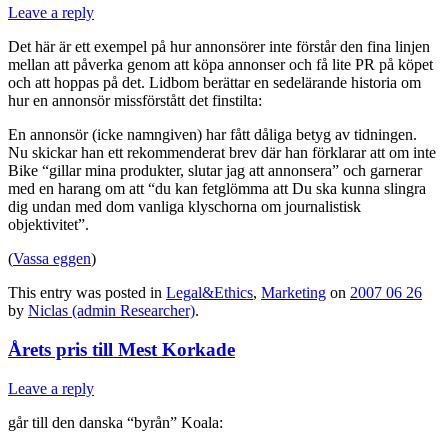
Leave a reply
Det här är ett exempel på hur annonsörer inte förstår den fina linjen
mellan att påverka genom att köpa annonser och få lite PR på köpet
och att hoppas på det. Lidbom berättar en sedelärande historia om
hur en annonsör missförstått det finstilta:
En annonsör (icke namngiven) har fått dåliga betyg av tidningen.
Nu skickar han ett rekommenderat brev där han förklarar att om inte
Bike “gillar mina produkter, slutar jag att annonsera” och garnerar
med en harang om att “du kan fetglömma att Du ska kunna slingra
dig undan med dom vanliga klyschorna om journalistisk
objektivitet”.
(
Vassa eggen
)
This entry was posted in
Legal&Ethics
,
Marketing
on
2007 06 26
by
Niclas (admin Researcher)
.
Årets pris till Mest Korkade
Leave a reply
går till den danska “byrån” Koala: