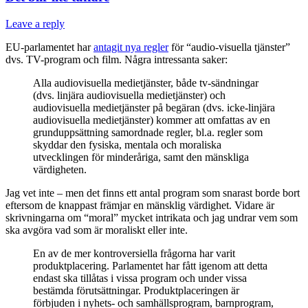
Leave a reply
EU-parlamentet har
antagit nya regler
för “audio-visuella tjänster”
dvs. TV-program och film. Några intressanta saker:
Alla audiovisuella medietjänster, både tv-sändningar
(dvs. linjära audiovisuella medietjänster) och
audiovisuella medietjänster på begäran (dvs. icke-linjära
audiovisuella medietjänster) kommer att omfattas av en
grunduppsättning samordnade regler, bl.a. regler som
skyddar den fysiska, mentala och moraliska
utvecklingen för minderåriga, samt den mänskliga
värdigheten.
Jag vet inte – men det finns ett antal program som snarast borde bort
eftersom de knappast främjar en mänsklig värdighet. Vidare är
skrivningarna om “moral” mycket intrikata och jag undrar vem som
ska avgöra vad som är moraliskt eller inte.
En av de mer kontroversiella frågorna har varit
produktplacering. Parlamentet har fått igenom att detta
endast ska tillåtas i vissa program och under vissa
bestämda förutsättningar. Produktplaceringen är
förbjuden i nyhets- och samhällsprogram, barnprogram,