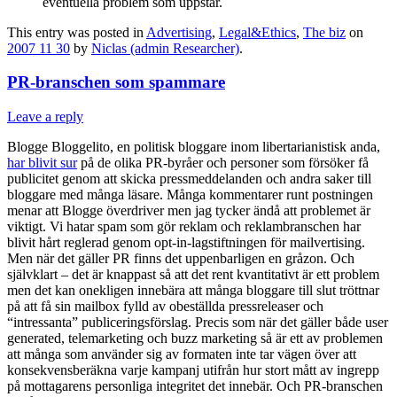
eventuella problem som uppstår.
This entry was posted in
Advertising
,
Legal&Ethics
,
The biz
on
2007 11 30
by
Niclas (admin Researcher)
.
PR-branschen som spammare
Leave a reply
Blogge Bloggelito, en politisk bloggare inom libertarianistisk anda,
har blivit sur
på de olika PR-byråer och personer som försöker få
publicitet genom att skicka pressmeddelanden och andra saker till
bloggare med många läsare. Många kommentarer runt postningen
menar att Blogge överdriver men jag tycker ändå att problemet är
viktigt. Vi hatar spam som gör reklam och reklambranschen har
blivit hårt reglerad genom opt-in-lagstiftningen för mailvertising.
Men när det gäller PR finns det uppenbarligen en gråzon. Och
självklart – det är knappast så att det rent kvantitativt är ett problem
men det kan onekligen innebära att många bloggare till slut tröttnar
på att få sin mailbox fylld av obeställda pressreleaser och
“intressanta” publiceringsförslag. Precis som när det gäller både user
generated, telemarketing och buzz marketing så är ett av problemen
att många som använder sig av formaten inte tar vägen över att
konsekvensberäkna varje kampanj utifrån hur stort mått av ingrepp
på mottagarens personliga integritet det innebär. Och PR-branschen