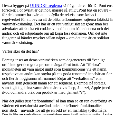
Dessa bygger på
UDNDRP-reglerna
så frågan är varför DuPont ens
försöker. För övrigt är det nog snarare så att DuPont tog en rövare –
för de kommer ha svårt att uppfylla de rekvisit som krävs i
regelverket för att bevisa att de olika teflonminnes-sajterna faktiskt är
varumärkesintrång. Det här är ett rätt vanligt sätt att göra: man ber
advokater att skicka ett cod-brev med hot om både det ena och det
andra: och ett erbjudande om att köpa loss domänen. Om det inte
fungerar så händer mycket sällan något – om det inte är ett solklart
varumärkesintrång.
Varför sker då det här?
Företag inser att deras varumärken som degenereras till “vanliga
ord” inte ger den goda pr som många förut trott. Att “förlora”
möjligheten att vara något unikt som kommuniceras via ett namn,
respektive att andra kan snylta på ens goda renommé innebär att fler
och fler är noggranna när namnet börjar att “verbaliseras” eller
använts som generellt namn för ett segment. Exempel på företag
som tagit tag i sina varumärken är ex.vis Jeep, Jacuzzi, Apple (med
iPod och andra bråk om produkter med gement “i”).
När det gäller just “teflonminne” så kan man se en ren överföring av
värden: ett metaforiskt användande där teflonets funktionalitet –
non-stick – används för att ge en bild av en mänsklig (o)förmåga.
Det är likt att verbalisera varumärken men ändå relativt unikt. Är det