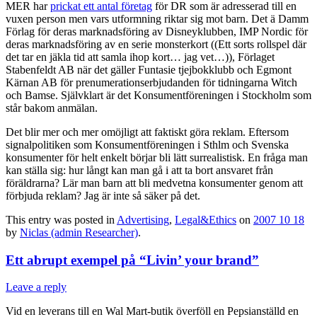
MER har
prickat ett antal företag
för DR som är adresserad till en
vuxen person men vars utformning riktar sig mot barn. Det ä Damm
Förlag för deras marknadsföring av Disneyklubben, IMP Nordic för
deras marknadsföring av en serie monsterkort ((Ett sorts rollspel där
det tar en jäkla tid att samla ihop kort… jag vet…)), Förlaget
Stabenfeldt AB när det gäller Funtasie tjejbokklubb och Egmont
Kärnan AB för prenumerationserbjudanden för tidningarna Witch
och Bamse. Självklart är det Konsumentföreningen i Stockholm som
står bakom anmälan.
Det blir mer och mer omöjligt att faktiskt göra reklam. Eftersom
signalpolitiken som Konsumentföreningen i Sthlm och Svenska
konsumenter för helt enkelt börjar bli lätt surrealistisk. En fråga man
kan ställa sig: hur långt kan man gå i att ta bort ansvaret från
föräldrarna? Lär man barn att bli medvetna konsumenter genom att
förbjuda reklam? Jag är inte så säker på det.
This entry was posted in
Advertising
,
Legal&Ethics
on
2007 10 18
by
Niclas (admin Researcher)
.
Ett abrupt exempel på “Livin’ your brand”
Leave a reply
Vid en leverans till en Wal Mart-butik överföll en Pepsianställd en