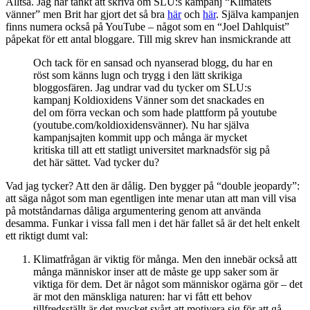
Alltså. Jag har tänkt att skriva om SLU:s kampanj “Klimatets
vänner” men Brit har gjort det så bra
här
och
här
. Själva kampanjen
finns numera också på YouTube – något som en “Joel Dahlquist”
påpekat för ett antal bloggare. Till mig skrev han insmickrande att
Och tack för en sansad och nyanserad blogg, du har en
röst som känns lugn och trygg i den lätt skrikiga
bloggosfären. Jag undrar vad du tycker om SLU:s
kampanj Koldioxidens Vänner som det snackades en
del om förra veckan och som hade plattform på youtube
(youtube.com/koldioxidensvänner). Nu har själva
kampanjsajten kommit upp och många är mycket
kritiska till att ett statligt universitet marknadsför sig på
det här sättet. Vad tycker du?
Vad jag tycker? Att den är dålig. Den bygger på “double jeopardy”:
att säga något som man egentligen inte menar utan att man vill visa
på motståndarnas dåliga argumentering genom att använda
desamma. Funkar i vissa fall men i det här fallet så är det helt enkelt
ett riktigt dumt val:
Klimatfrågan är viktig för många. Men den innebär också att
många människor inser att de måste ge upp saker som är
viktiga för dem. Det är något som människor ogärna gör – det
är mot den mänskliga naturen: har vi fått ett behov
tillfredsställt är det mycket svårt att motivera sig för att gå