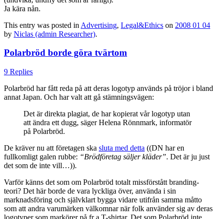
Ja kära nån.
This entry was posted in
Advertising
,
Legal&Ethics
on
2008 01 04
by
Niclas (admin Researcher)
.
Polarbröd borde göra tvärtom
9 Replies
Polarbröd har fått reda på att deras logotyp används på tröjor i bland
annat Japan. Och har valt att gå stämningsvägen:
Det är direkta plagiat, de har kopierat vår logotyp utan
att ändra ett dugg, säger Helena Rönnmark, informatör
på Polarbröd.
De kräver nu att företagen ska
sluta med detta
((DN har en
fullkomligt galen rubbe:
“Brödföretag säljer kläder”
. Det är ju just
det som de inte vill…)).
Varför känns det som om Polarbröd totalt missförstått branding-
teori? Det här borde de vara lyckliga över, använda i sin
marknadsföring och självklart bygga vidare utifrån samma måtto
som att andra varumärken välkomnar när folk använder sig av deras
logotyper som markörer på fr a T-shirtar. Det som Polarbröd inte