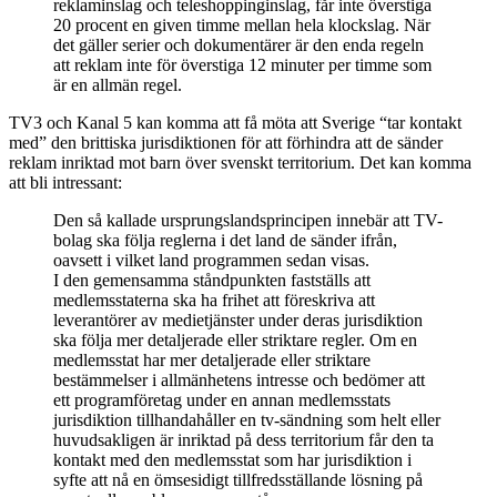
reklaminslag och teleshoppinginslag, får inte överstiga
20 procent en given timme mellan hela klockslag. När
det gäller serier och dokumentärer är den enda regeln
att reklam inte för överstiga 12 minuter per timme som
är en allmän regel.
TV3 och Kanal 5 kan komma att få möta att Sverige “tar kontakt
med” den brittiska jurisdiktionen för att förhindra att de sänder
reklam inriktad mot barn över svenskt territorium. Det kan komma
att bli intressant:
Den så kallade ursprungslandsprincipen innebär att TV-
bolag ska följa reglerna i det land de sänder ifrån,
oavsett i vilket land programmen sedan visas.
I den gemensamma ståndpunkten fastställs att
medlemsstaterna ska ha frihet att föreskriva att
leverantörer av medietjänster under deras jurisdiktion
ska följa mer detaljerade eller striktare regler. Om en
medlemsstat har mer detaljerade eller striktare
bestämmelser i allmänhetens intresse och bedömer att
ett programföretag under en annan medlemsstats
jurisdiktion tillhandahåller en tv-sändning som helt eller
huvudsakligen är inriktad på dess territorium får den ta
kontakt med den medlemsstat som har jurisdiktion i
syfte att nå en ömsesidigt tillfredsställande lösning på