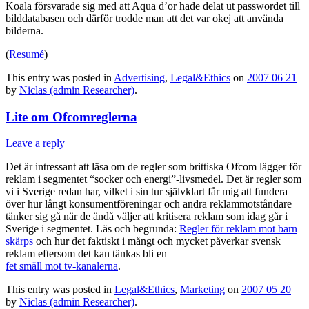
Koala försvarade sig med att Aqua d’or hade delat ut passwordet till
bilddatabasen och därför trodde man att det var okej att använda
bilderna.
(
Resumé
)
This entry was posted in
Advertising
,
Legal&Ethics
on
2007 06 21
by
Niclas (admin Researcher)
.
Lite om Ofcomreglerna
Leave a reply
Det är intressant att läsa om de regler som brittiska Ofcom lägger för
reklam i segmentet “socker och energi”-livsmedel. Det är regler som
vi i Sverige redan har, vilket i sin tur självklart får mig att fundera
över hur långt konsumentföreningar och andra reklammotståndare
tänker sig gå när de ändå väljer att kritisera reklam som idag går i
Sverige i segmentet. Läs och begrunda:
Regler för reklam mot barn
skärps
och hur det faktiskt i mångt och mycket påverkar svensk
reklam eftersom det kan tänkas bli en
fet smäll mot tv-kanalerna
.
This entry was posted in
Legal&Ethics
,
Marketing
on
2007 05 20
by
Niclas (admin Researcher)
.