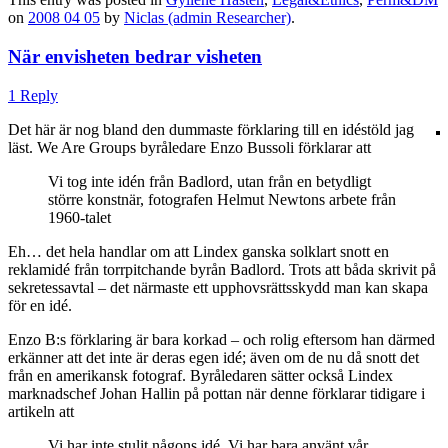
on
2008 04 05
by
Niclas (admin Researcher)
.
När envisheten bedrar visheten
1 Reply
Det här är nog bland den dummaste förklaring till en idéstöld jag
läst. We Are Groups byråledare Enzo Bussoli förklarar att
Vi tog inte idén från Badlord, utan från en betydligt
större konstnär, fotografen Helmut Newtons arbete från
1960-talet
Eh… det hela handlar om att Lindex ganska solklart snott en
reklamidé från torrpitchande byrån Badlord. Trots att båda skrivit på
sekretessavtal – det närmaste ett upphovsrättsskydd man kan skapa
för en idé.
Enzo B:s förklaring är bara korkad – och rolig eftersom han därmed
erkänner att det inte är deras egen idé; även om de nu då snott det
från en amerikansk fotograf. Byråledaren sätter också Lindex
marknadschef Johan Hallin på pottan när denne förklarar tidigare i
artikeln att
Vi har inte stulit någons idé. Vi har bara använt vår