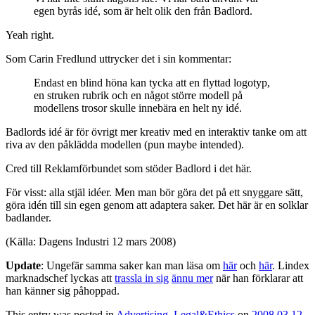
egen byrås idé, som är helt olik den från Badlord.
Yeah right.
Som Carin Fredlund uttrycker det i sin kommentar:
Endast en blind höna kan tycka att en flyttad logotyp,
en struken rubrik och en något större modell på
modellens trosor skulle innebära en helt ny idé.
Badlords idé är för övrigt mer kreativ med en interaktiv tanke om att
riva av den påklädda modellen (pun maybe intended).
Cred till Reklamförbundet som stöder Badlord i det här.
För visst: alla stjäl idéer. Men man bör göra det på ett snyggare sätt,
göra idén till sin egen genom att adaptera saker. Det här är en solklar
badlander.
(Källa: Dagens Industri 12 mars 2008)
Update
: Ungefär samma saker kan man läsa om
här
och
här
. Lindex
marknadschef lyckas att
trassla in sig
ännu mer
när han förklarar att
han känner sig påhoppad.
This entry was posted in
Advertising
,
Legal&Ethics
on
2008 03 12