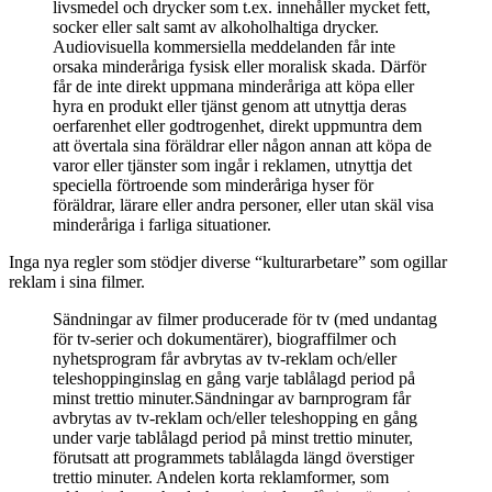
livsmedel och drycker som t.ex. innehåller mycket fett,
socker eller salt samt av alkoholhaltiga drycker.
Audiovisuella kommersiella meddelanden får inte
orsaka minderåriga fysisk eller moralisk skada. Därför
får de inte direkt uppmana minderåriga att köpa eller
hyra en produkt eller tjänst genom att utnyttja deras
oerfarenhet eller godtrogenhet, direkt uppmuntra dem
att övertala sina föräldrar eller någon annan att köpa de
varor eller tjänster som ingår i reklamen, utnyttja det
speciella förtroende som minderåriga hyser för
föräldrar, lärare eller andra personer, eller utan skäl visa
minderåriga i farliga situationer.
Inga nya regler som stödjer diverse “kulturarbetare” som ogillar
reklam i sina filmer.
Sändningar av filmer producerade för tv (med undantag
för tv-serier och dokumentärer), biograffilmer och
nyhetsprogram får avbrytas av tv-reklam och/eller
teleshoppinginslag en gång varje tablålagd period på
minst trettio minuter.Sändningar av barnprogram får
avbrytas av tv-reklam och/eller teleshopping en gång
under varje tablålagd period på minst trettio minuter,
förutsatt att programmets tablålagda längd överstiger
trettio minuter. Andelen korta reklamformer, som