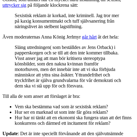
uttrycker sig
på följande klockrena sätt:
Sexistisk reklam är korkad, inte kriminell. Jag tror mer
på kaxig konsumentmakt och tuff självsanering från
näringslivet än stelbent lagstiftning.
Även moderaternas Anna König Jerlmyr
går hårt
åt det hela:
Släng utredningen( som beställdes av Jens Orback) i
papperskorgen och se till att den inte kommer tillbaka.
Visst anser jag att man bör kritisera stereoptypa
könsbilder, som den nakna kvinnan framför
motorhuven, men det innebär inte att vi ska förbjuda
människor att yttra sina åsikter. Yttrandefrihet och
tryckfrihet är själva grundvalarna för vår demokrati och
dem ska vi stå upp för och försvara.
Till alla de som anser att förslaget är bra:
Vem ska bestämma vad som är sexistisk reklam?
Hur ser en marknad ut som inte får göra reklam?
Hur har ni tänkt att en ekonomi ska fungera utan att det finns
konkurrens och därmed ett incitament för reklam?
Update
: Det är inte speciellt förvånande att den självutnämnde