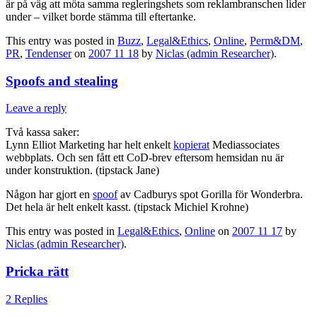
är på väg att möta samma regleringshets som reklambranschen lider
under – vilket borde stämma till eftertanke.
This entry was posted in
Buzz
,
Legal&Ethics
,
Online
,
Perm&DM
,
PR
,
Tendenser
on
2007 11 18
by
Niclas (admin Researcher)
.
Spoofs and stealing
Leave a reply
Två kassa saker:
Lynn Elliot Marketing har helt enkelt
kopierat
Mediassociates
webbplats. Och sen fått ett CoD-brev eftersom hemsidan nu är
under konstruktion. (tipstack Jane)
Någon har gjort en
spoof
av Cadburys spot Gorilla för Wonderbra.
Det hela är helt enkelt kasst. (tipstack Michiel Krohne)
This entry was posted in
Legal&Ethics
,
Online
on
2007 11 17
by
Niclas (admin Researcher)
.
Pricka rätt
2 Replies