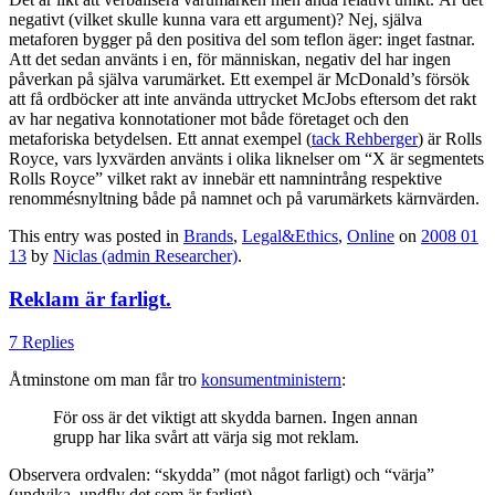
negativt (vilket skulle kunna vara ett argument)? Nej, själva
metaforen bygger på den positiva del som teflon äger: inget fastnar.
Att det sedan använts i en, för människan, negativ del har ingen
påverkan på själva varumärket. Ett exempel är McDonald’s försök
att få ordböcker att inte använda uttrycket McJobs eftersom det rakt
av har negativa konnotationer mot både företaget och den
metaforiska betydelsen. Ett annat exempel (
tack Rehberger
) är Rolls
Royce, vars lyxvärden använts i olika liknelser om “X är segmentets
Rolls Royce” vilket rakt av innebär ett namnintrång respektive
renommésnyltning både på namnet och på varumärkets kärnvärden.
This entry was posted in
Brands
,
Legal&Ethics
,
Online
on
2008 01
13
by
Niclas (admin Researcher)
.
Reklam är farligt.
7 Replies
Åtminstone om man får tro
konsumentministern
:
För oss är det viktigt att skydda barnen. Ingen annan
grupp har lika svårt att värja sig mot reklam.
Observera ordvalen: “skydda” (mot något farligt) och “värja”
(undvika, undfly det som är farligt).