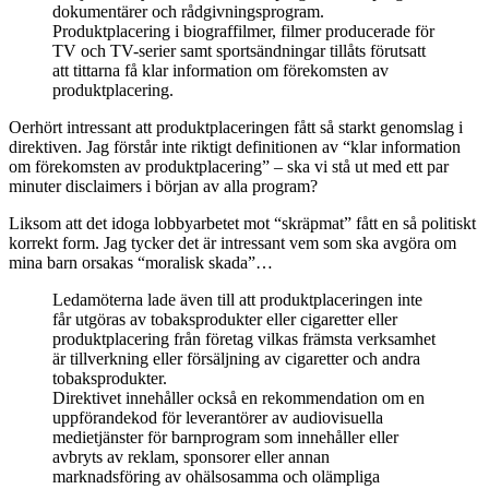
dokumentärer och rådgivningsprogram.
Produktplacering i biograffilmer, filmer producerade för
TV och TV-serier samt sportsändningar tillåts förutsatt
att tittarna få klar information om förekomsten av
produktplacering.
Oerhört intressant att produktplaceringen fått så starkt genomslag i
direktiven. Jag förstår inte riktigt definitionen av “klar information
om förekomsten av produktplacering” – ska vi stå ut med ett par
minuter disclaimers i början av alla program?
Liksom att det idoga lobbyarbetet mot “skräpmat” fått en så politiskt
korrekt form. Jag tycker det är intressant vem som ska avgöra om
mina barn orsakas “moralisk skada”…
Ledamöterna lade även till att produktplaceringen inte
får utgöras av tobaksprodukter eller cigaretter eller
produktplacering från företag vilkas främsta verksamhet
är tillverkning eller försäljning av cigaretter och andra
tobaksprodukter.
Direktivet innehåller också en rekommendation om en
uppförandekod för leverantörer av audiovisuella
medietjänster för barnprogram som innehåller eller
avbryts av reklam, sponsorer eller annan
marknadsföring av ohälsosamma och olämpliga