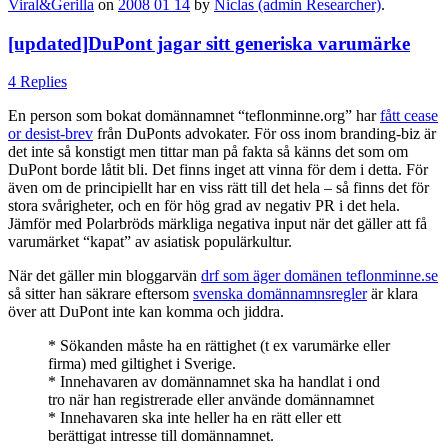
Viral&Gerilla
on
2008 01 14
by
Niclas (admin Researcher)
.
[updated]DuPont jagar sitt generiska varumärke
4 Replies
En person som bokat domännamnet “teflonminne.org” har
fått cease
or desist-brev
från DuPonts advokater. För oss inom branding-biz är
det inte så konstigt men tittar man på fakta så känns det som om
DuPont borde låtit bli. Det finns inget att vinna för dem i detta. För
även om de principiellt har en viss rätt till det hela – så finns det för
stora svårigheter, och en för hög grad av negativ PR i det hela.
Jämför med Polarbröds märkliga negativa input när det gäller att få
varumärket “kapat” av asiatisk populärkultur.
När det gäller min bloggarvän
drf som äger domänen teflonminne.se
så sitter han säkrare eftersom
svenska domännamnsregler
är klara
över att DuPont inte kan komma och jiddra.
* Sökanden måste ha en rättighet (t ex varumärke eller
firma) med giltighet i Sverige.
* Innehavaren av domännamnet ska ha handlat i ond
tro när han registrerade eller använde domännamnet
* Innehavaren ska inte heller ha en rätt eller ett
berättigat intresse till domännamnet.