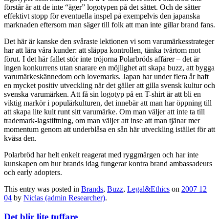
förstår är att de inte “äger” logotypen på det sättet. Och de sätter
effektivt stopp för eventuella inspel på exempelvis den japanska
marknaden eftersom man säger till folk att man inte gillar brand fans.
Det här är kanske den svåraste lektionen vi som varumärkesstrateger
har att lära våra kunder: att släppa kontrollen, tänka tvärtom mot
förut. I det här fallet stör inte tröjorna Polarbröds affärer – det är
ingen konkurrens utan snarare en möjlighet att skapa buzz, att bygga
varumärkeskännedom och lovemarks. Japan har under flera år haft
en mycket positiv utveckling när det gäller att gilla svensk kultur och
svenska varumärken. Att få sin logotyp på en T-shirt är att bli en
viktig markör i populärkulturen, det innebär att man har öppning till
att skapa lite kult runt sitt varumärke. Om man väljer att inte ta till
trademark-lagstiftning, om man väljer att inse att man tjänar mer
momentum genom att underblåsa en sån här utveckling istället för att
kväsa den.
Polarbröd har helt enkelt reagerat med ryggmärgen och har inte
kunskapen om hur brands idag fungerar kontra brand ambassadeurs
och early adopters.
This entry was posted in
Brands
,
Buzz
,
Legal&Ethics
on
2007 12
04
by
Niclas (admin Researcher)
.
Det blir lite tuffare