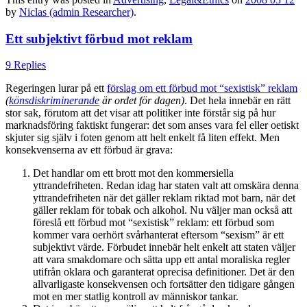
by
Niclas (admin Researcher)
.
Ett subjektivt förbud mot reklam
9 Replies
Regeringen lurar på ett
förslag om ett förbud mot “sexistisk” reklam
(
könsdiskriminerande
är ordet för dagen)
. Det hela innebär en rätt
stor sak, förutom att det visar att politiker inte förstår sig på hur
marknadsföring faktiskt fungerar: det som anses vara fel eller oetiskt
skjuter sig själv i foten genom att helt enkelt få liten effekt. Men
konsekvenserna av ett förbud är grava:
Det handlar om ett brott mot den kommersiella
yttrandefriheten. Redan idag har staten valt att omskära denna
yttrandefriheten när det gäller reklam riktad mot barn, när det
gäller reklam för tobak och alkohol. Nu väljer man också att
föreslå ett förbud mot “sexistisk” reklam: ett förbud som
kommer vara oerhört svårhanterat eftersom “sexism” är ett
subjektivt värde. Förbudet innebär helt enkelt att staten väljer
att vara smakdomare och sätta upp ett antal moraliska regler
utifrån oklara och garanterat oprecisa definitioner. Det är den
allvarligaste konsekvensen och fortsätter den tidigare gången
mot en mer statlig kontroll av människor tankar.