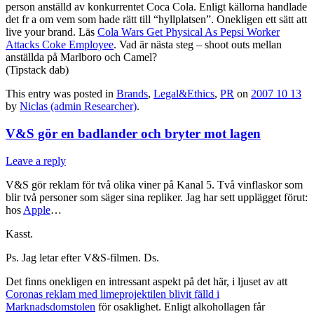
person anställd av konkurrentet Coca Cola. Enligt källorna handlade
det fr a om vem som hade rätt till “hyllplatsen”. Onekligen ett sätt att
live your brand. Läs
Cola Wars Get Physical As Pepsi Worker
Attacks Coke Employee
. Vad är nästa steg – shoot outs mellan
anställda på Marlboro och Camel?
(Tipstack dab)
This entry was posted in
Brands
,
Legal&Ethics
,
PR
on
2007 10 13
by
Niclas (admin Researcher)
.
V&S gör en badlander och bryter mot lagen
Leave a reply
V&S gör reklam för två olika viner på Kanal 5. Två vinflaskor som
blir två personer som säger sina repliker. Jag har sett upplägget förut:
hos
Apple
…
Kasst.
Ps. Jag letar efter V&S-filmen. Ds.
Det finns onekligen en intressant aspekt på det här, i ljuset av att
Coronas reklam med limeprojektilen blivit fälld i
Marknadsdomstolen
för osaklighet. Enligt alkohollagen får