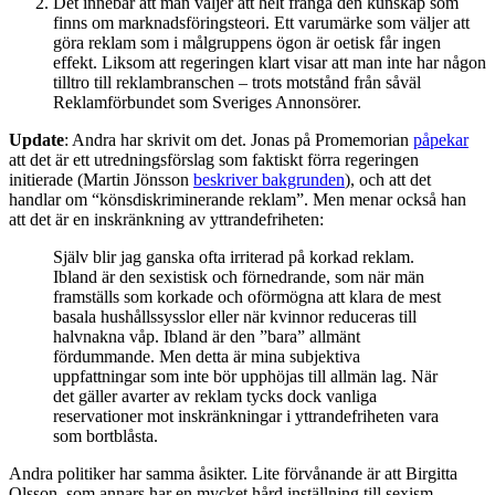
Det innebär att man väljer att helt frångå den kunskap som
finns om marknadsföringsteori. Ett varumärke som väljer att
göra reklam som i målgruppens ögon är oetisk får ingen
effekt. Liksom att regeringen klart visar att man inte har någon
tilltro till reklambranschen – trots motstånd från såväl
Reklamförbundet som Sveriges Annonsörer.
Update
: Andra har skrivit om det. Jonas på Promemorian
påpekar
att det är ett utredningsförslag som faktiskt förra regeringen
initierade (Martin Jönsson
beskriver bakgrunden
), och att det
handlar om “könsdiskriminerande reklam”. Men menar också han
att det är en inskränkning av yttrandefriheten:
Själv blir jag ganska ofta irriterad på korkad reklam.
Ibland är den sexistisk och förnedrande, som när män
framställs som korkade och oförmögna att klara de mest
basala hushållssysslor eller när kvinnor reduceras till
halvnakna våp. Ibland är den ”bara” allmänt
fördummande. Men detta är mina subjektiva
uppfattningar som inte bör upphöjas till allmän lag. När
det gäller avarter av reklam tycks dock vanliga
reservationer mot inskränkningar i yttrandefriheten vara
som bortblåsta.
Andra politiker har samma åsikter. Lite förvånande är att Birgitta
Olsson, som annars har en mycket hård inställning till sexism,