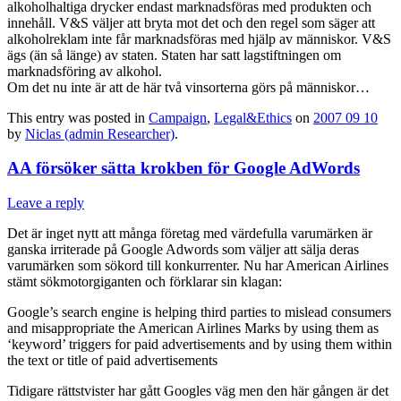
alkoholhaltiga drycker endast marknadsföras med produkten och
innehåll. V&S väljer att bryta mot det och den regel som säger att
alkoholreklam inte får marknadsföras med hjälp av människor. V&S
ägs (än så länge) av staten. Staten har satt lagstiftningen om
marknadsföring av alkohol.
Om det nu inte är att de här två vinsorterna görs på människor…
This entry was posted in
Campaign
,
Legal&Ethics
on
2007 09 10
by
Niclas (admin Researcher)
.
AA försöker sätta krokben för Google AdWords
Leave a reply
Det är inget nytt att många företag med värdefulla varumärken är
ganska irriterade på Google Adwords som väljer att sälja deras
varumärken som sökord till konkurrenter. Nu har American Airlines
stämt sökmotorgiganten och förklarar sin klagan:
Google’s search engine is helping third parties to mislead consumers
and misappropriate the American Airlines Marks by using them as
‘keyword’ triggers for paid advertisements and by using them within
the text or title of paid advertisements
Tidigare rättstvister har gått Googles väg men den här gången är det