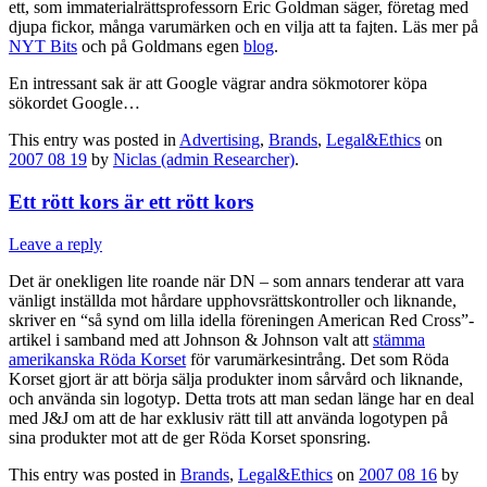
ett, som immaterialrättsprofessorn Eric Goldman säger, företag med
djupa fickor, många varumärken och en vilja att ta fajten. Läs mer på
NYT Bits
och på Goldmans egen
blog
.
En intressant sak är att Google vägrar andra sökmotorer köpa
sökordet Google…
This entry was posted in
Advertising
,
Brands
,
Legal&Ethics
on
2007 08 19
by
Niclas (admin Researcher)
.
Ett rött kors är ett rött kors
Leave a reply
Det är onekligen lite roande när DN – som annars tenderar att vara
vänligt inställda mot hårdare upphovsrättskontroller och liknande,
skriver en “så synd om lilla idella föreningen American Red Cross”-
artikel i samband med att Johnson & Johnson valt att
stämma
amerikanska Röda Korset
för varumärkesintrång. Det som Röda
Korset gjort är att börja sälja produkter inom sårvård och liknande,
och använda sin logotyp. Detta trots att man sedan länge har en deal
med J&J om att de har exklusiv rätt till att använda logotypen på
sina produkter mot att de ger Röda Korset sponsring.
This entry was posted in
Brands
,
Legal&Ethics
on
2007 08 16
by