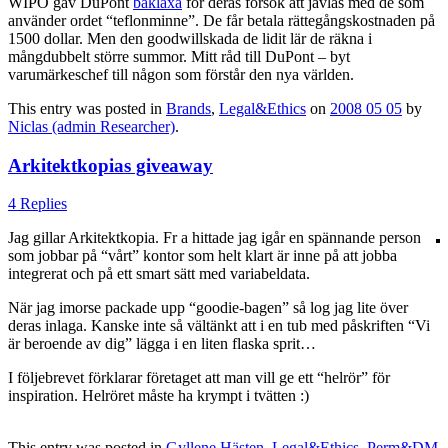
WIPO gav DuPont
bakläxa
för deras försök att jävlas med de som
använder ordet “teflonminne”. De får betala rättegångskostnaden på
1500 dollar. Men den goodwillskada de lidit lär de räkna i
mångdubbelt större summor. Mitt råd till DuPont – byt
varumärkeschef till någon som förstår den nya världen.
This entry was posted in
Brands
,
Legal&Ethics
on
2008 05 05
by
Niclas (admin Researcher)
.
Arkitektkopias giveaway
4 Replies
Jag gillar Arkitektkopia. Fr a hittade jag igår en spännande person
som jobbar på “vårt” kontor som helt klart är inne på att jobba
integrerat och på ett smart sätt med variabeldata.
När jag imorse packade upp “goodie-bagen” så log jag lite över
deras inlaga. Kanske inte så vältänkt att i en tub med påskriften “Vi
är beroende av dig” lägga i en liten flaska sprit…
I följebrevet förklarar företaget att man vill ge ett “helrör” för
inspiration. Helröret måste ha krympt i tvätten :)
This entry was posted in
Gyllene Hästen
,
Legal&Ethics
,
Perm&DM