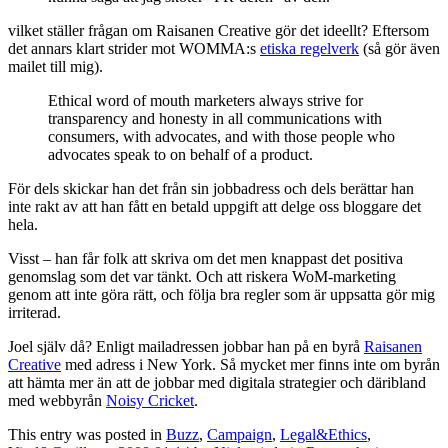
vilket ställer frågan om Raisanen Creative gör det ideellt? Eftersom
det annars klart strider mot WOMMA:s
etiska regelverk
(så gör även
mailet till mig).
Ethical word of mouth marketers always strive for
transparency and honesty in all communications with
consumers, with advocates, and with those people who
advocates speak to on behalf of a product.
För dels skickar han det från sin jobbadress och dels berättar han
inte rakt av att han fått en betald uppgift att delge oss bloggare det
hela.
Visst – han får folk att skriva om det men knappast det positiva
genomslag som det var tänkt. Och att riskera WoM-marketing
genom att inte göra rätt, och följa bra regler som är uppsatta gör mig
irriterad.
Joel själv då? Enligt mailadressen jobbar han på en byrå
Raisanen
Creative
med adress i New York. Så mycket mer finns inte om byrån
att hämta mer än att de jobbar med digitala strategier och däribland
med webbyrån
Noisy Cricket
.
This entry was posted in
Buzz
,
Campaign
,
Legal&Ethics
,