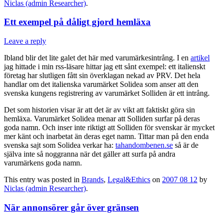
Niclas (admin Researcher)
.
Ett exempel på dåligt gjord hemläxa
Leave a reply
Ibland blir det lite galet det här med varumärkesintrång. I en
artikel
jag hittade i min rss-läsare hittar jag ett sånt exempel: ett italienskt
företag har slutligen fått sin överklagan nekad av PRV. Det hela
handlar om det italienska varumärket Solidea som anser att den
svenska kungens registrering av varumärket Solliden är ett intrång.
Det som historien visar är att det är av vikt att faktiskt göra sin
hemläxa. Varumärket Solidea menar att Solliden surfar på deras
goda namn. Och inser inte riktigt att Solliden för svenskar är mycket
mer känt och inarbetat än deras eget namn. Tittar man på den enda
svenska sajt som Solidea verkar ha:
tahandombenen.se
så är de
själva inte så noggranna när det gäller att surfa på andra
varumärkens goda namn.
This entry was posted in
Brands
,
Legal&Ethics
on
2007 08 12
by
Niclas (admin Researcher)
.
När annonsörer går över gränsen