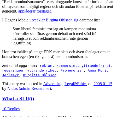
“Reklamombudsmannen”, vars bloggande konstant är inriktat på att
så mycket som möjligt reglera och slå undan fötterna på reklam rent
generellt,
applåderar förslaget
.
I Dagens Media
utvecklar Birgitta Ohlsson sig
däremot lite:
Som liberal feminist tror jag att kampen mot unkna
könsroller ska föras genom debatt och med stöd från
näringslivet och reklambranschen, inte genom
lagstiftning
Hon tror istället på att ge ERK mer plats och även förslaget om en
branschen egen (en riktig alltså) reklamombudsman.
Andra bloggar om:
reklam
,
kommersiell yttrandefrihet
,
regeringen
,
yttrandefrihet
,
Promemorian
,
Anna König
Jerlemyr
,
Birgitta Ohlsson
This entry was posted in
Advertising
,
Legal&Ethics
on
2008 01 15
by
Niclas (admin Researcher)
.
What a SLU(t)
10 Replies