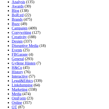
Analysis
(135)
Awards
(30)
Blog
(138)
BoR:ed
(22)
Brands
(475)
Buzz
(49)
Campaign
(409)
Copywriting
(127)
Creativity
(188)
Design
(337)
Disruptive Media
(18)
Events
(25)
FBGarage
(4)
General
(293)
Gyllene Hästen
(7)
H&Co
(45)
History
(76)
Interactive
(57)
Legal&Ethics
(339)
Linkdumping
(64)
Marketing
(338)
Media
(474)
OmForm
(23)
Online
(357)
OT
(87)