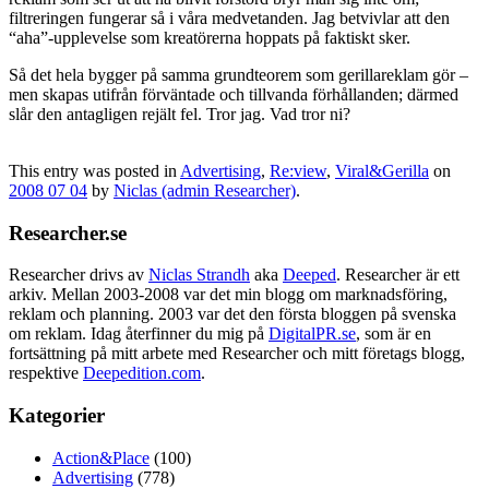
filtreringen fungerar så i våra medvetanden. Jag betvivlar att den
“aha”-upplevelse som kreatörerna hoppats på faktiskt sker.
Så det hela bygger på samma grundteorem som gerillareklam gör –
men skapas utifrån förväntade och tillvanda förhållanden; därmed
slår den antagligen rejält fel. Tror jag. Vad tror ni?
This entry was posted in
Advertising
,
Re:view
,
Viral&Gerilla
on
2008 07 04
by
Niclas (admin Researcher)
.
Researcher.se
Researcher drivs av
Niclas Strandh
aka
Deeped
. Researcher är ett
arkiv. Mellan 2003-2008 var det min blogg om marknadsföring,
reklam och planning. 2003 var det den första bloggen på svenska
om reklam. Idag återfinner du mig på
DigitalPR.se
, som är en
fortsättning på mitt arbete med Researcher och mitt företags blogg,
respektive
Deepedition.com
.
Kategorier
Action&Place
(100)
Advertising
(778)