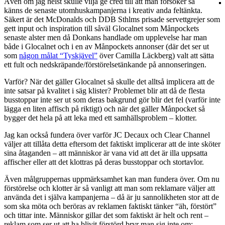
Även om jag helst skulle vilja ge cred till att man försöker så
känns de senaste utomhuskampanjerna i kreativ anda feltänkta.
Säkert är det McDonalds och DDB Sthlms prisade servettgrejer som
gett input och inspiration till såväl Glocalnet som Månpockets
senaste alster men då Donkans handlade om upplevelse har man
både i Glocalnet och i en av Månpockets annonser (där det ser ut
som
någon målat “Tyskjävel”
över Camilla Läckberg) valt att sätta
ett fult och nedskräpande/förstörelsetänkande på annonseringen.
Varför? När det gäller Glocalnet så skulle det alltså implicera att de
inte satsar på kvalitet i säg klister? Problemet blir att då de flesta
busstoppar inte ser ut som deras bakgrund gör blir det fel (varför inte
lägga en liten affisch på riktigt) och när det gäller Månpocket så
bygger det hela på att leka med ett samhällsproblem – klotter.
Jag kan också fundera över varför JC Decaux och Clear Channel
väljer att tillåta detta eftersom det faktiskt implicerar att de inte sköter
sina åtaganden – att människor är vana vid att det är illa uppsatta
affischer eller att det klottras på deras busstoppar och stortavlor.
Även målgruppernas uppmärksamhet kan man fundera över. Om nu
förstörelse och klotter är så vanligt att man som reklamare väljer att
använda det i själva kampanjerna – då är ju sannolikheten stor att de
som ska möta och beröras av reklamen faktiskt tänker “äh, förstört”
och tittar inte. Människor gillar det som faktiskt är helt och rent –
reklam som ser ut att ha blivit förstörd bryr man sig inte om;