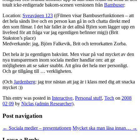
totalt icke-redigerade bakom-scenen versionen från
Bambuser
:
Location:
Sveavägen 123
((Filmen visar Bambuserfunktionen – att
det hela sänds live och en person kan gå in och chatta direkt med
den som filmar. I det här fallet är det alltså Björn som lägger upp en
livefeed för att fråga var jag egentligen befinner mig)) (Brit
Stakston’s place)
Medverkande: jag, Björn Falkevik, Brit och terrorkatten Zorba.
Det hela är ju egentligen bakvänt. Men visar på vad mycket av den
nya transparensen inom sociala medier handlar om: att ge
möjligheten att se saker snabbt. Att göra det hela mer personligt.
Och ge tillgång till … verkligheten.
(Och
Jardenberg
: jag tror nästan att jag är i klass med dig att snacka
mycket :))
This entry was posted in
Interactive
,
Personal stuff
,
Tech
on
2008
02 09
by
Niclas (admin Researcher)
.
Post navigation
←
Sociala medier – presentationen
Mycket ska man läsa innan…
→
Leave a Reply