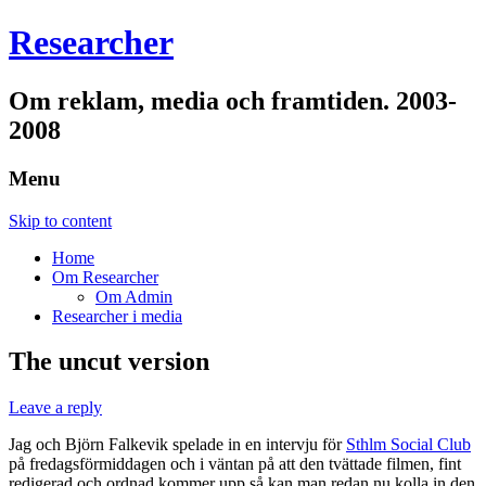
Researcher
Om reklam, media och framtiden. 2003-
2008
Menu
Skip to content
Home
Om Researcher
Om Admin
Researcher i media
The uncut version
Leave a reply
Jag och Björn Falkevik spelade in en intervju för
Sthlm Social Club
på fredagsförmiddagen och i väntan på att den tvättade filmen, fint
redigerad och ordnad kommer upp så kan man redan nu kolla in den