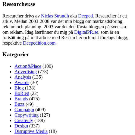
Researcher.se
Researcher drivs av
Niclas Strandh
aka
Deeped
. Researcher är ett
arkiv. Mellan 2003-2008 var det min blogg om marknadsföring,
reklam och planning. 2003 var det den första bloggen på svenska
om reklam. Idag återfinner du mig på
DigitalPR.se
, som är en
fortsättning på mitt arbete med Researcher och mitt företags blogg,
respektive
Deepedition.com
.
Kategorier
Action&Place
(100)
Advertising
(778)
Analysis
(135)
Awards
(30)
Blog
(138)
BoR:ed
(22)
Brands
(475)
Buzz
(49)
Campaign
(409)
Copywriting
(127)
Creativity
(188)
Design
(337)
Disruptive Media
(18)