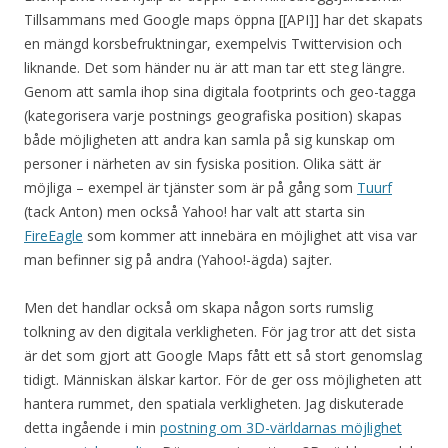
Tillsammans med Google maps öppna [[API]] har det skapats
en mängd korsbefruktningar, exempelvis Twittervision och
liknande. Det som händer nu är att man tar ett steg längre.
Genom att samla ihop sina digitala footprints och geo-tagga
(kategorisera varje postnings geografiska position) skapas
både möjligheten att andra kan samla på sig kunskap om
personer i närheten av sin fysiska position. Olika sätt är
möjliga – exempel är tjänster som är på gång som
Tuurf
(tack Anton) men också Yahoo! har valt att starta sin
FireEagle
som kommer att innebära en möjlighet att visa var
man befinner sig på andra (Yahoo!-ägda) sajter.
Men det handlar också om skapa någon sorts rumslig
tolkning av den digitala verkligheten. För jag tror att det sista
är det som gjort att Google Maps fått ett så stort genomslag
tidigt. Människan älskar kartor. För de ger oss möjligheten att
hantera rummet, den spatiala verkligheten. Jag diskuterade
detta ingående i min
postning om 3D-världarnas möjlighet