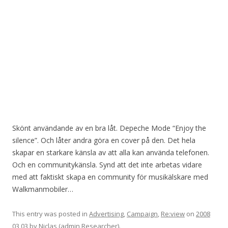
Skönt användande av en bra låt. Depeche Mode “Enjoy the
silence”. Och låter andra göra en cover på den. Det hela
skapar en starkare känsla av att alla kan använda telefonen.
Och en communitykänsla. Synd att det inte arbetas vidare
med att faktiskt skapa en community för musikälskare med
Walkmanmobiler…
This entry was posted in
Advertising
,
Campaign
,
Re:view
on
2008
03 03
by
Niclas (admin Researcher)
.