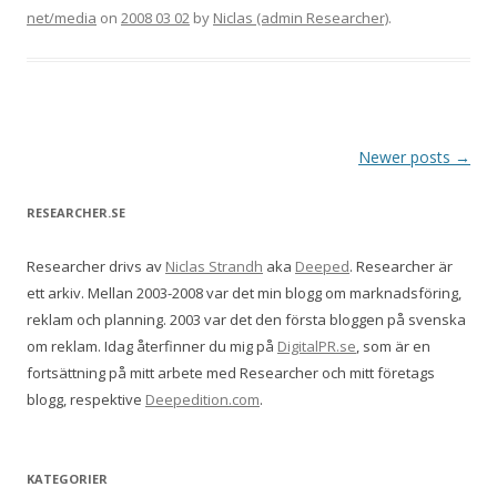
net/media
on
2008 03 02
by
Niclas (admin Researcher)
.
Post navigation
Newer posts
→
RESEARCHER.SE
Researcher drivs av
Niclas Strandh
aka
Deeped
. Researcher är
ett arkiv. Mellan 2003-2008 var det min blogg om marknadsföring,
reklam och planning. 2003 var det den första bloggen på svenska
om reklam. Idag återfinner du mig på
DigitalPR.se
, som är en
fortsättning på mitt arbete med Researcher och mitt företags
blogg, respektive
Deepedition.com
.
KATEGORIER