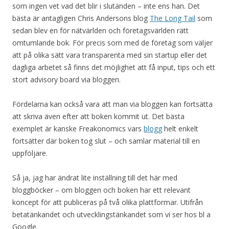
som ingen vet vad det blir i slutänden – inte ens han. Det
bästa är antagligen Chris Andersons blog
The Long Tail
som
sedan blev en för nätvärlden och företagsvärlden rätt
omtumlande bok. För precis som med de företag som väljer
att på olika sätt vara transparenta med sin startup eller det
dagliga arbetet så finns det möjlighet att få input, tips och ett
stort advisory board via bloggen.
Fördelarna kan också vara att man via bloggen kan fortsätta
att skriva även efter att boken kommit ut. Det bästa
exemplet är kanske Freakonomics vars
blogg
helt enkelt
fortsätter där boken tog slut – och samlar material till en
uppföljare.
Så ja, jag har ändrat lite inställning till det här med
bloggböcker – om bloggen och boken har ett relevant
koncept för att publiceras på två olika plattformar. Utifrån
betatänkandet och utvecklingstänkandet som vi ser hos bl a
Google.