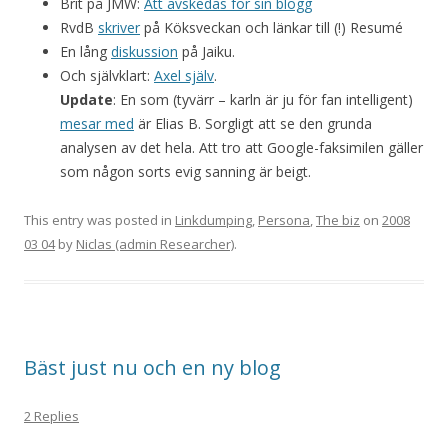
Brit på JMW:
Att avskedas för sin blogg
RvdB
skriver
på Köksveckan och länkar till (!) Resumé
En lång
diskussion
på Jaiku.
Och självklart:
Axel själv
.
Update
: En som (tyvärr – karln är ju för fan intelligent)
mesar med
är Elias B. Sorgligt att se den grunda
analysen av det hela. Att tro att Google-faksimilen gäller
som någon sorts evig sanning är beigt.
This entry was posted in
Linkdumping
,
Persona
,
The biz
on
2008
03 04
by
Niclas (admin Researcher)
.
Bäst just nu och en ny blog
2 Replies