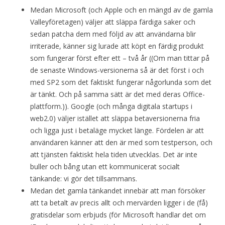
Medan Microsoft (och Apple och en mängd av de gamla
Valleyföretagen) väljer att släppa färdiga saker och
sedan patcha dem med följd av att användarna blir
irriterade, känner sig lurade att köpt en färdig produkt
som fungerar först efter ett – två år ((Om man tittar på
de senaste Windows-versionerna så är det först i och
med SP2 som det faktiskt fungerar någorlunda som det
är tänkt. Och på samma sätt är det med deras Office-
plattform.)). Google (och många digitala startups i
web2.0) väljer istället att släppa betaversionerna fria
och ligga just i betaläge mycket länge. Fördelen är att
användaren känner att den är med som testperson, och
att tjänsten faktiskt hela tiden utvecklas. Det är inte
buller och bång utan ett kommunicerat socialt
tänkande: vi gör det tillsammans.
Medan det gamla tänkandet innebär att man försöker
att ta betalt av precis allt och mervärden ligger i de (få)
gratisdelar som erbjuds (för Microsoft handlar det om