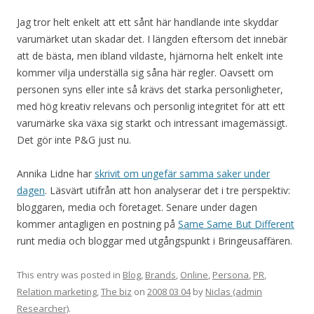
Jag tror helt enkelt att ett sånt här handlande inte skyddar
varumärket utan skadar det. I längden eftersom det innebär
att de bästa, men ibland vildaste, hjärnorna helt enkelt inte
kommer vilja underställa sig såna här regler. Oavsett om
personen syns eller inte så krävs det starka personligheter,
med hög kreativ relevans och personlig integritet för att ett
varumärke ska växa sig starkt och intressant imagemässigt.
Det gör inte P&G just nu.
Annika Lidne har
skrivit om ungefär samma saker under
dagen
. Läsvärt utifrån att hon analyserar det i tre perspektiv:
bloggaren, media och företaget. Senare under dagen
kommer antagligen en postning på
Same Same But Different
runt media och bloggar med utgångspunkt i Bringeusaffären.
This entry was posted in
Blog
,
Brands
,
Online
,
Persona
,
PR
,
Relation marketing
,
The biz
on
2008 03 04
by
Niclas (admin
Researcher)
.