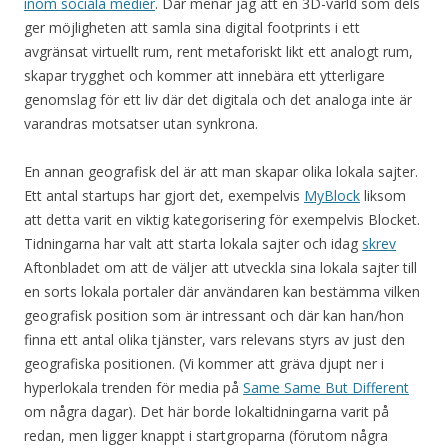
inom sociala medier
. Där menar jag att en 3D-värld som dels
ger möjligheten att samla sina digital footprints i ett
avgränsat virtuellt rum, rent metaforiskt likt ett analogt rum,
skapar trygghet och kommer att innebära ett ytterligare
genomslag för ett liv där det digitala och det analoga inte är
varandras motsatser utan synkrona.
En annan geografisk del är att man skapar olika lokala sajter.
Ett antal startups har gjort det, exempelvis
MyBlock
liksom
att detta varit en viktig kategorisering för exempelvis Blocket.
Tidningarna har valt att starta lokala sajter och idag
skrev
Aftonbladet om att de väljer att utveckla sina lokala sajter till
en sorts lokala portaler där användaren kan bestämma vilken
geografisk position som är intressant och där kan han/hon
finna ett antal olika tjänster, vars relevans styrs av just den
geografiska positionen. (Vi kommer att gräva djupt ner i
hyperlokala trenden för media på
Same Same But Different
om några dagar). Det här borde lokaltidningarna varit på
redan, men ligger knappt i startgroparna (förutom några