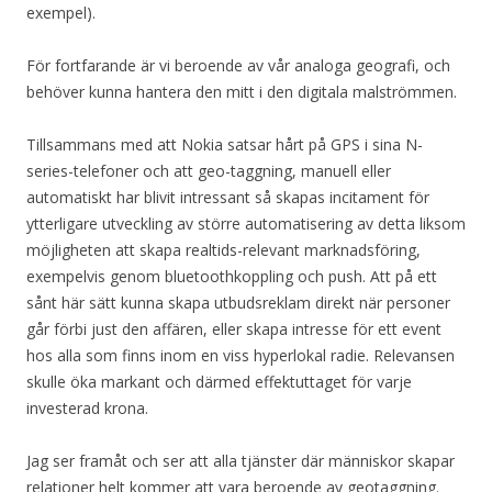
exempel).
För fortfarande är vi beroende av vår analoga geografi, och
behöver kunna hantera den mitt i den digitala malströmmen.
Tillsammans med att Nokia satsar hårt på GPS i sina N-
series-telefoner och att geo-taggning, manuell eller
automatiskt har blivit intressant så skapas incitament för
ytterligare utveckling av större automatisering av detta liksom
möjligheten att skapa realtids-relevant marknadsföring,
exempelvis genom bluetoothkoppling och push. Att på ett
sånt här sätt kunna skapa utbudsreklam direkt när personer
går förbi just den affären, eller skapa intresse för ett event
hos alla som finns inom en viss hyperlokal radie. Relevansen
skulle öka markant och därmed effektuttaget för varje
investerad krona.
Jag ser framåt och ser att alla tjänster där människor skapar
relationer helt kommer att vara beroende av geotaggning.