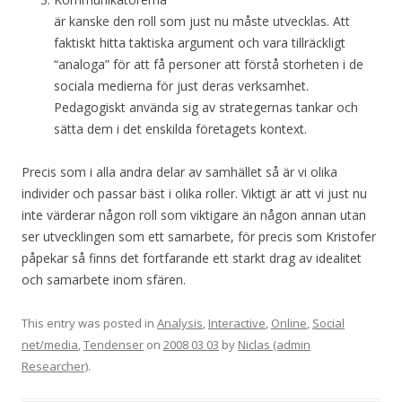
är kanske den roll som just nu måste utvecklas. Att
faktiskt hitta taktiska argument och vara tillräckligt
“analoga” för att få personer att förstå storheten i de
sociala medierna för just deras verksamhet.
Pedagogiskt använda sig av strategernas tankar och
sätta dem i det enskilda företagets kontext.
Precis som i alla andra delar av samhället så är vi olika
individer och passar bäst i olika roller. Viktigt är att vi just nu
inte värderar någon roll som viktigare än någon annan utan
ser utvecklingen som ett samarbete, för precis som Kristofer
påpekar så finns det fortfarande ett starkt drag av idealitet
och samarbete inom sfären.
This entry was posted in
Analysis
,
Interactive
,
Online
,
Social
net/media
,
Tendenser
on
2008 03 03
by
Niclas (admin
Researcher)
.