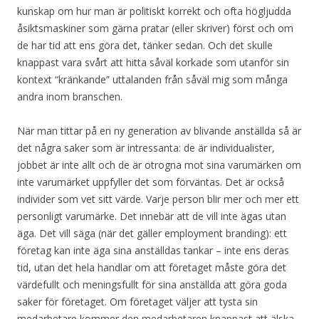
kunskap om hur man är politiskt korrekt och ofta högljudda
åsiktsmaskiner som gärna pratar (eller skriver) först och om
de har tid att ens göra det, tänker sedan. Och det skulle
knappast vara svårt att hitta såväl korkade som utanför sin
kontext “kränkande” uttalanden från såväl mig som många
andra inom branschen.
När man tittar på en ny generation av blivande anställda så är
det några saker som är intressanta: de är individualister,
jobbet är inte allt och de är otrogna mot sina varumärken om
inte varumärket uppfyller det som förväntas. Det är också
individer som vet sitt värde. Varje person blir mer och mer ett
personligt varumärke. Det innebär att de vill inte ägas utan
äga. Det vill säga (när det gäller employment branding): ett
företag kan inte äga sina anställdas tankar – inte ens deras
tid, utan det hela handlar om att företaget måste göra det
värdefullt och meningsfullt för sina anställda att göra goda
saker för företaget. Om företaget väljer att tysta sin
medarbetare kommer den medarbetaren knappast att älska