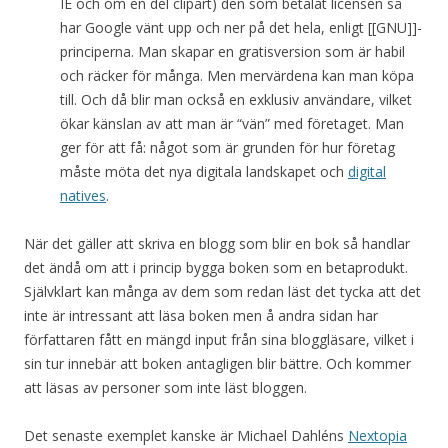
IE och om en del clipart) den som betalat licensen så
har Google vänt upp och ner på det hela, enligt [[GNU]]-
principerna. Man skapar en gratisversion som är habil
och räcker för många. Men mervärdena kan man köpa
till. Och då blir man också en exklusiv användare, vilket
ökar känslan av att man är “vän” med företaget. Man
ger för att få: något som är grunden för hur företag
måste möta det nya digitala landskapet och
digital
natives
.
När det gäller att skriva en blogg som blir en bok så handlar
det ändå om att i princip bygga boken som en betaprodukt.
Självklart kan många av dem som redan läst det tycka att det
inte är intressant att läsa boken men å andra sidan har
författaren fått en mängd input från sina bloggläsare, vilket i
sin tur innebär att boken antagligen blir bättre. Och kommer
att läsas av personer som inte läst bloggen.
Det senaste exemplet kanske är Michael Dahléns
Nextopia