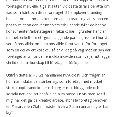
företaget mer, eller tiga still utan vid bästa tillfälle berätta om
vad som hänt och dissa företaget. Så employer branding
handlar om samma saker som annan branding: att skapa en
positiv relation där varumärkets erbjudande fyller de behov
konsumenten/arbetstagaren faktiskt har. I grunden handlar
det helt enkelt om ett grundläggande paradigmskifte i hur vi
ser på anställda: om den anställde förut var till för företaget
som en del av ett kollektiv så är vi idag på väg mot en syn där
företaget är till för den enskilda individen som väljer att lägga
sin tid och sin kunskap till företagets förfogande.
Utifrån detta är P&G:s handlande huvudlöst. Och frågan är
hur man i slutänden tänker sig, som företag med mycket
strikta uppförandekoder och regler mot bloggande och
sociala nätverk, att behålla de allra bästa. En vis man sa till
mig, när det gällde kreativt arbete, att “alla företag behöver
en Zlatan, men Zlatan måste få vara Zlatan annars byter han
lag”.