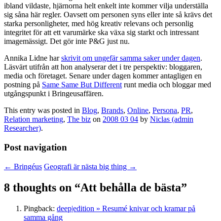
ibland vildaste, hjärnorna helt enkelt inte kommer vilja underställa
sig såna här regler. Oavsett om personen syns eller inte så krävs det
starka personligheter, med hög kreativ relevans och personlig
integritet för att ett varumärke ska växa sig starkt och intressant
imagemässigt. Det gör inte P&G just nu.
Annika Lidne har
skrivit om ungefär samma saker under dagen
.
Läsvärt utifrån att hon analyserar det i tre perspektiv: bloggaren,
media och företaget. Senare under dagen kommer antagligen en
postning på
Same Same But Different
runt media och bloggar med
utgångspunkt i Bringeusaffären.
This entry was posted in
Blog
,
Brands
,
Online
,
Persona
,
PR
,
Relation marketing
,
The biz
on
2008 03 04
by
Niclas (admin
Researcher)
.
Post navigation
←
Bringéus
Geografi är nästa big thing
→
8 thoughts on “
Att behålla de bästa
”
Pingback:
deep|edition » Resumé knivar och kramar på
samma gång