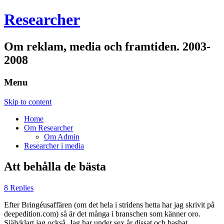
Researcher
Om reklam, media och framtiden. 2003-
2008
Menu
Skip to content
Home
Om Researcher
Om Admin
Researcher i media
Att behålla de bästa
8 Replies
Efter Bringéusaffären (om det hela i stridens hetta har jag skrivit på
deepedition.com) så är det många i branschen som känner oro.
Självklart jag också. Jag har under sex år dissat och bashat