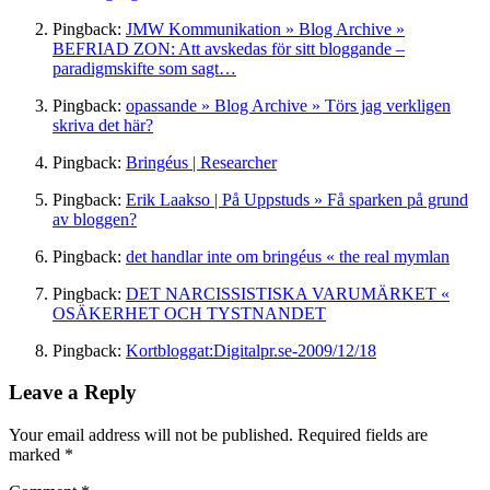
Pingback:
JMW Kommunikation » Blog Archive »
BEFRIAD ZON: Att avskedas för sitt bloggande –
paradigmskifte som sagt…
Pingback:
opassande » Blog Archive » Törs jag verkligen
skriva det här?
Pingback:
Bringéus | Researcher
Pingback:
Erik Laakso | På Uppstuds » Få sparken på grund
av bloggen?
Pingback:
det handlar inte om bringéus « the real mymlan
Pingback:
DET NARCISSISTISKA VARUMÄRKET «
OSÄKERHET OCH TYSTNANDET
Pingback:
Kortbloggat:Digitalpr.se-2009/12/18
Leave a Reply
Your email address will not be published.
Required fields are
marked
*