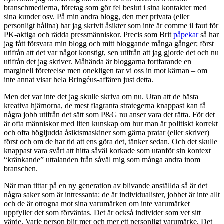
branschmedierna, företag som gör fel beslut i sina kontakter med
sina kunder osv. På min andra blogg, den mer privata (eller
personligt hållna) har jag skrivit åsikter som inte är comme il faut för
PK-aktiga och rädda pressmänniskor. Precis som Brit
påpekar
så har
jag fått försvara min blogg och mitt bloggande många gånger; först
utifrån att det var något konstigt, sen utifrån att jag gjorde det och nu
utifrån det jag skriver. Måhända är bloggarna fortfarande en
marginell företeelse men onekligen tar vi oss in mot kärnan – om
inte annat visar hela Bringéus-affären just detta.
Men det var inte det jag skulle skriva om nu. Utan att de bästa
kreativa hjärnorna, de mest flagranta strategerna knappast kan få
några jobb utifrån det sätt som P&G nu anser vara det rätta. För det
är ofta människor med liten kunskap om hur man är politiskt korrekt
och ofta högljudda åsiktsmaskiner som gärna pratar (eller skriver)
först och om de har tid att ens göra det, tänker sedan. Och det skulle
knappast vara svårt att hitta såväl korkade som utanför sin kontext
“kränkande” uttalanden från såväl mig som många andra inom
branschen.
När man tittar på en ny generation av blivande anställda så är det
några saker som är intressanta: de är individualister, jobbet är inte allt
och de är otrogna mot sina varumärken om inte varumärket
uppfyller det som förväntas. Det är också individer som vet sitt
värde. Varje person blir mer och mer ett personligt varumärke. Det