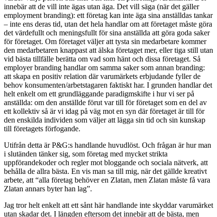
innebär att de vill inte ägas utan äga. Det vill säga (när det gäller
employment branding): ett företag kan inte äga sina anställdas tankar
– inte ens deras tid, utan det hela handlar om att företaget måste göra
det värdefullt och meningsfullt för sina anställda att göra goda saker
för företaget. Om företaget väljer att tysta sin medarbetare kommer
den medarbetaren knappast att älska företaget mer, eller tiga still utan
vid bästa tillfälle berätta om vad som hänt och dissa företaget. Så
employer branding handlar om samma saker som annan branding:
att skapa en positiv relation där varumärkets erbjudande fyller de
behov konsumenten/arbetstagaren faktiskt har. I grunden handlar det
helt enkelt om ett grundläggande paradigmskifte i hur vi ser på
anställda: om den anställde förut var till för företaget som en del av
ett kollektiv så är vi idag på väg mot en syn där företaget är till för
den enskilda individen som väljer att lägga sin tid och sin kunskap
till företagets förfogande.
Utifrån detta är P&G:s handlande huvudlöst. Och frågan är hur man
i slutänden tänker sig, som företag med mycket strikta
uppförandekoder och regler mot bloggande och sociala nätverk, att
behålla de allra bästa. En vis man sa till mig, när det gällde kreativt
arbete, att “alla företag behöver en Zlatan, men Zlatan måste få vara
Zlatan annars byter han lag”.
Jag tror helt enkelt att ett sånt här handlande inte skyddar varumärket
utan skadar det. I längden eftersom det innebär att de bästa, men