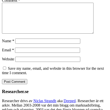
Comment
*
Name
*
Email
*
Website
Save my name, email, and website in this browser for the next
time I comment.
Researcher.se
Researcher drivs av
Niclas Strandh
aka
Deeped
. Researcher är ett
arkiv. Mellan 2003-2008 var det min blogg om marknadsföring,
reklam och planning. 2003 var det den första bloggen på svenska