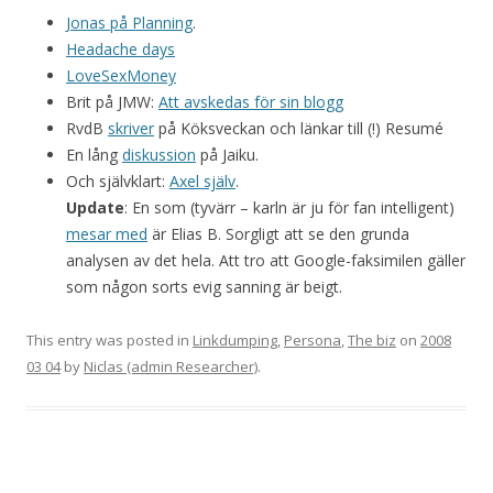
Jonas på Planning
.
Headache days
LoveSexMoney
Brit på JMW:
Att avskedas för sin blogg
RvdB
skriver
på Köksveckan och länkar till (!) Resumé
En lång
diskussion
på Jaiku.
Och självklart:
Axel själv
.
Update
: En som (tyvärr – karln är ju för fan intelligent)
mesar med
är Elias B. Sorgligt att se den grunda
analysen av det hela. Att tro att Google-faksimilen gäller
som någon sorts evig sanning är beigt.
This entry was posted in
Linkdumping
,
Persona
,
The biz
on
2008
03 04
by
Niclas (admin Researcher)
.