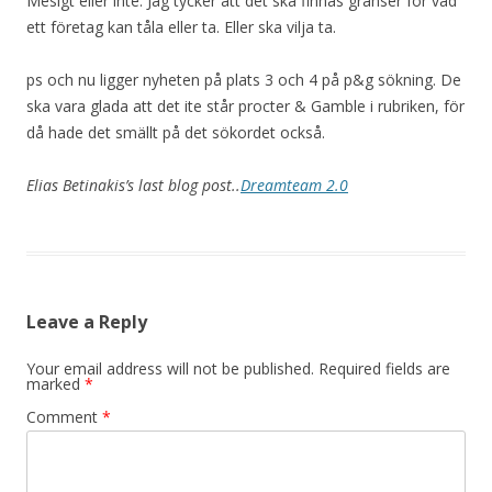
Mesigt eller inte. Jag tycker att det ska finnas gränser för vad
ett företag kan tåla eller ta. Eller ska vilja ta.
ps och nu ligger nyheten på plats 3 och 4 på p&g sökning. De
ska vara glada att det ite står procter & Gamble i rubriken, för
då hade det smällt på det sökordet också.
Elias Betinakis’s last blog post..
Dreamteam 2.0
Leave a Reply
Your email address will not be published.
Required fields are
marked
*
Comment
*