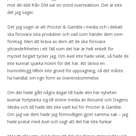
mot din bild från DM var en störd överreaktion. Det är inte
det jag säger.
Det jag säger är att Procter & Gamble i media och i debatt
ska försvara sina produkter och vad som händer dem som
företag. Men att kräva av dem att de ska försvara
yttrandefriheten i ett fall som det här är helt enkelt för
mycket begärt tycker jag. Om Axel inte hade velat, så hade de
inte kunnat sparka honm för det här. Att skriva en
humorblogg tillhör inte grund för uppsägning, så det måste
ha handlat om ngn form av överenskommelse.
Om det hade gått några dagar till hade den här nyheten
kunnat fortplanta sig till större media än Resumé och Dagens
Media och då hade det inte varit kul för Procter & Gamble.
Om jag var dem hade jag förmodligen gjort samma sak – jag
hade pratat med Axel och sagt att det här inte funkar.