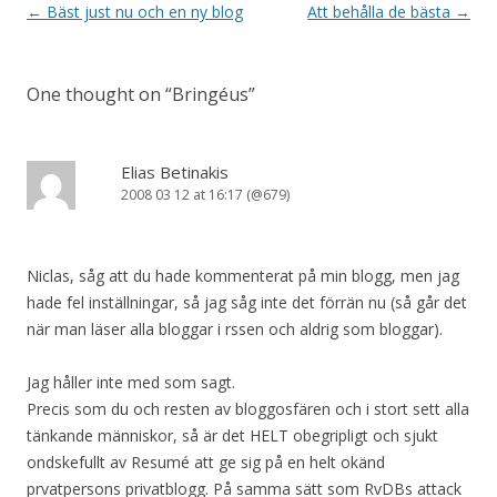
Post navigation
←
Bäst just nu och en ny blog
Att behålla de bästa
→
One thought on “
Bringéus
”
Elias Betinakis
2008 03 12 at 16:17 (@679)
Niclas, såg att du hade kommenterat på min blogg, men jag
hade fel inställningar, så jag såg inte det förrän nu (så går det
när man läser alla bloggar i rssen och aldrig som bloggar).
Jag håller inte med som sagt.
Precis som du och resten av bloggosfären och i stort sett alla
tänkande människor, så är det HELT obegripligt och sjukt
ondskefullt av Resumé att ge sig på en helt okänd
prvatpersons privatblogg. På samma sätt som RvDBs attack