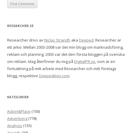
RESEARCHER.SE
Researcher drivs av
Niclas Strandh
aka
Deeped
. Researcher är
ett arkiv. Mellan 2003-2008 var det min blogg om marknadsföring,
reklam och planning. 2003 var det den första bloggen på svenska
om reklam. Idag återfinner du mig på
DigitalPR.se
, som är en
fortsättning på mitt arbete med Researcher och mitt företags
blogg, respektive
Deepedition.com
.
KATEGORIER
Action&Place
(100)
Advertising
(778)
Analysis
(135)
Awards
(30)