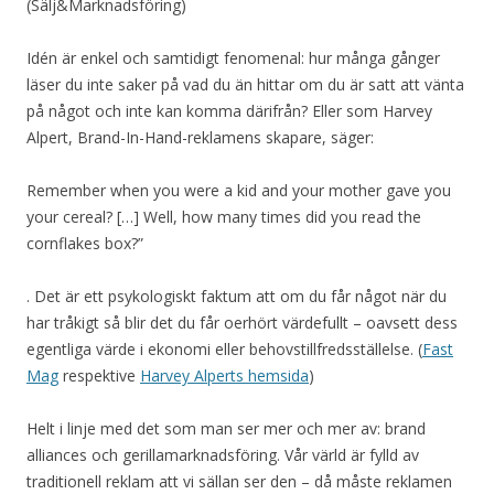
(Sälj&Marknadsföring)
Idén är enkel och samtidigt fenomenal: hur många gånger
läser du inte saker på vad du än hittar om du är satt att vänta
på något och inte kan komma därifrån? Eller som Harvey
Alpert, Brand-In-Hand-reklamens skapare, säger:
Remember when you were a kid and your mother gave you
your cereal? […] Well, how many times did you read the
cornflakes box?”
. Det är ett psykologiskt faktum att om du får något när du
har tråkigt så blir det du får oerhört värdefullt – oavsett dess
egentliga värde i ekonomi eller behovstillfredsställelse. (
Fast
Mag
respektive
Harvey Alperts hemsida
)
Helt i linje med det som man ser mer och mer av: brand
alliances och gerillamarknadsföring. Vår värld är fylld av
traditionell reklam att vi sällan ser den – då måste reklamen