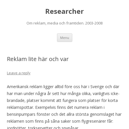
Researcher
Om reklam, media och framtiden. 2003-2008
Skip to content
Menu
Reklam lite här och var
Leave a reply
Amerikansk reklam ligger alltid före oss här i Sverige och där
har man under några år sett hur många olika, vanligtvis icke-
brandade, platser kommit att fungera som platser för korta
reklamspottar. Exempelvis finns det numera reklam i
bensinpumpars fönster och det allra största genomslaget har
reklamen som finns på såna saker som flygresenärer får:
jordnötter, torkservetter och spypåsar.