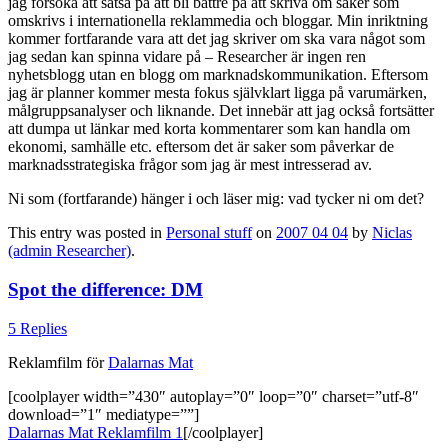
jag försöka att satsa på att bli bättre på att skriva om saker som
omskrivs i internationella reklammedia och bloggar. Min inriktning
kommer fortfarande vara att det jag skriver om ska vara något som
jag sedan kan spinna vidare på – Researcher är ingen ren
nyhetsblogg utan en blogg om marknadskommunikation. Eftersom
jag är planner kommer mesta fokus självklart ligga på varumärken,
målgruppsanalyser och liknande. Det innebär att jag också fortsätter
att dumpa ut länkar med korta kommentarer som kan handla om
ekonomi, samhälle etc. eftersom det är saker som påverkar de
marknadsstrategiska frågor som jag är mest intresserad av.
Ni som (fortfarande) hänger i och läser mig: vad tycker ni om det?
This entry was posted in
Personal stuff
on
2007 04 04
by
Niclas
(admin Researcher)
.
Spot the difference: DM
5 Replies
Reklamfilm för
Dalarnas Mat
[coolplayer width=”430″ autoplay=”0″ loop=”0″ charset=”utf-8″
download=”1″ mediatype=””]
Dalarnas Mat Reklamfilm 1
[/coolplayer]