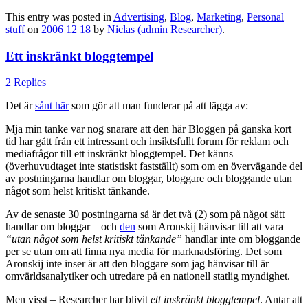
This entry was posted in
Advertising
,
Blog
,
Marketing
,
Personal
stuff
on
2006 12 18
by
Niclas (admin Researcher)
.
Ett inskränkt bloggtempel
2 Replies
Det är
sånt här
som gör att man funderar på att lägga av:
Mja min tanke var nog snarare att den här Bloggen på ganska kort
tid har gått från ett intressant och insiktsfullt forum för reklam och
mediafrågor till ett inskränkt bloggtempel. Det känns
(överhuvudtaget inte statistiskt fastställt) som om en övervägande del
av postningarna handlar om bloggar, bloggare och bloggande utan
något som helst kritiskt tänkande.
Av de senaste 30 postningarna så är det två (2) som på något sätt
handlar om bloggar – och
den
som Aronskij hänvisar till att vara
“utan något som helst kritiskt tänkande”
handlar inte om bloggande
per se utan om att finna nya media för marknadsföring. Det som
Aronskij inte inser är att den bloggare som jag hänvisar till är
omvärldsanalytiker och utredare på en nationell statlig myndighet.
Men visst – Researcher har blivit
ett inskränkt bloggtempel
. Antar att