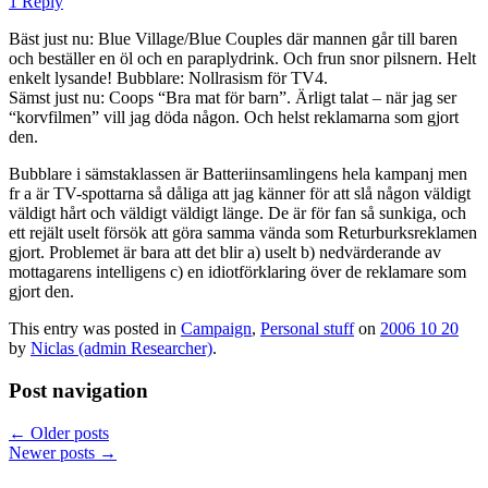
1 Reply
Bäst just nu: Blue Village/Blue Couples där mannen går till baren
och beställer en öl och en paraplydrink. Och frun snor pilsnern. Helt
enkelt lysande! Bubblare: Nollrasism för TV4.
Sämst just nu: Coops “Bra mat för barn”. Ärligt talat – när jag ser
“korvfilmen” vill jag döda någon. Och helst reklamarna som gjort
den.
Bubblare i sämstaklassen är Batteriinsamlingens hela kampanj men
fr a är TV-spottarna så dåliga att jag känner för att slå någon väldigt
väldigt hårt och väldigt väldigt länge. De är för fan så sunkiga, och
ett rejält uselt försök att göra samma vända som Returburksreklamen
gjort. Problemet är bara att det blir a) uselt b) nedvärderande av
mottagarens intelligens c) en idiotförklaring över de reklamare som
gjort den.
This entry was posted in
Campaign
,
Personal stuff
on
2006 10 20
by
Niclas (admin Researcher)
.
Post navigation
←
Older posts
Newer posts
→