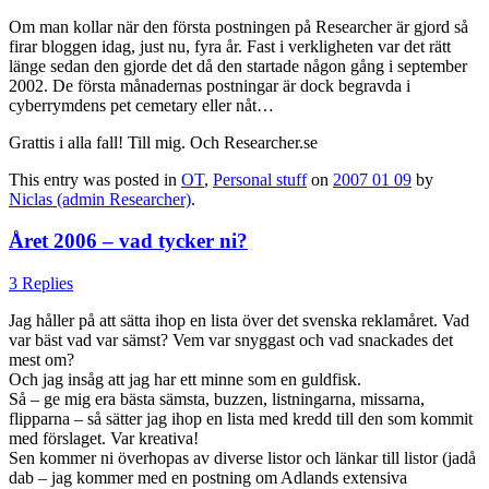
Om man kollar när den första postningen på Researcher är gjord så
firar bloggen idag, just nu, fyra år. Fast i verkligheten var det rätt
länge sedan den gjorde det då den startade någon gång i september
2002. De första månadernas postningar är dock begravda i
cyberrymdens pet cemetary eller nåt…
Grattis i alla fall! Till mig. Och Researcher.se
This entry was posted in
OT
,
Personal stuff
on
2007 01 09
by
Niclas (admin Researcher)
.
Året 2006 – vad tycker ni?
3 Replies
Jag håller på att sätta ihop en lista över det svenska reklamåret. Vad
var bäst vad var sämst? Vem var snyggast och vad snackades det
mest om?
Och jag insåg att jag har ett minne som en guldfisk.
Så – ge mig era bästa sämsta, buzzen, listningarna, missarna,
flipparna – så sätter jag ihop en lista med kredd till den som kommit
med förslaget. Var kreativa!
Sen kommer ni överhopas av diverse listor och länkar till listor (jadå
dab – jag kommer med en postning om Adlands extensiva