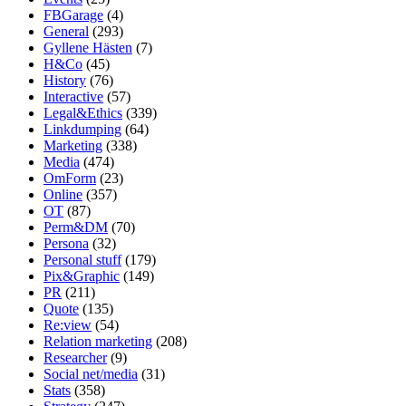
FBGarage
(4)
General
(293)
Gyllene Hästen
(7)
H&Co
(45)
History
(76)
Interactive
(57)
Legal&Ethics
(339)
Linkdumping
(64)
Marketing
(338)
Media
(474)
OmForm
(23)
Online
(357)
OT
(87)
Perm&DM
(70)
Persona
(32)
Personal stuff
(179)
Pix&Graphic
(149)
PR
(211)
Quote
(135)
Re:view
(54)
Relation marketing
(208)
Researcher
(9)
Social net/media
(31)
Stats
(358)