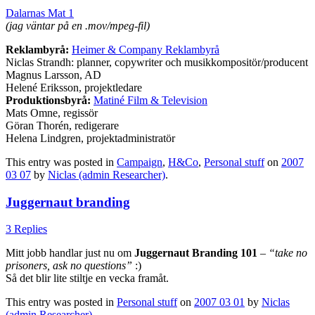
Dalarnas Mat 1
(jag väntar på en .mov/mpeg-fil)
Reklambyrå:
Heimer & Company Reklambyrå
Niclas Strandh: planner, copywriter och musikkompositör/producent
Magnus Larsson, AD
Helené Eriksson, projektledare
Produktionsbyrå:
Matiné Film & Television
Mats Omne, regissör
Göran Thorén, redigerare
Helena Lindgren, projektadministratör
This entry was posted in
Campaign
,
H&Co
,
Personal stuff
on
2007
03 07
by
Niclas (admin Researcher)
.
Juggernaut branding
3 Replies
Mitt jobb handlar just nu om
Juggernaut Branding 101
–
“take no
prisoners, ask no questions”
:)
Så det blir lite stiltje en vecka framåt.
This entry was posted in
Personal stuff
on
2007 03 01
by
Niclas
(admin Researcher)
.