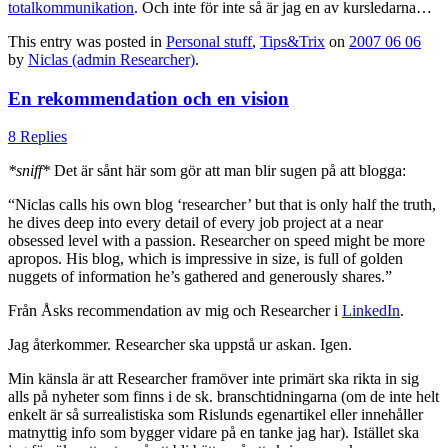
totalkommunikation
. Och inte för inte så är jag en av kursledarna…
This entry was posted in
Personal stuff
,
Tips&Trix
on
2007 06 06
by
Niclas (admin Researcher)
.
En rekommendation och en vision
8 Replies
*sniff*
Det är sånt här som gör att man blir sugen på att blogga:
“Niclas calls his own blog ‘researcher’ but that is only half the truth,
he dives deep into every detail of every job project at a near
obsessed level with a passion. Researcher on speed might be more
apropos. His blog, which is impressive in size, is full of golden
nuggets of information he’s gathered and generously shares.”
Från Åsks recommendation av mig och Researcher i
LinkedIn
.
Jag återkommer. Researcher ska uppstå ur askan. Igen.
Min känsla är att Researcher framöver inte primärt ska rikta in sig
alls på nyheter som finns i de sk. branschtidningarna (om de inte helt
enkelt är så surrealistiska som Rislunds egenartikel eller innehåller
matnyttig info som bygger vidare på en tanke jag har). Istället ska