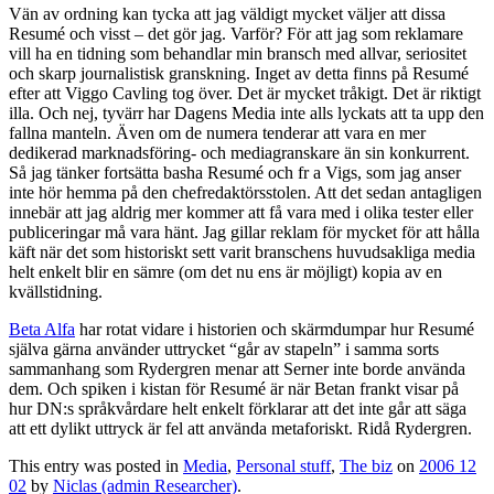
Vän av ordning kan tycka att jag väldigt mycket väljer att dissa
Resumé och visst – det gör jag. Varför? För att jag som reklamare
vill ha en tidning som behandlar min bransch med allvar, seriositet
och skarp journalistisk granskning. Inget av detta finns på Resumé
efter att Viggo Cavling tog över. Det är mycket tråkigt. Det är riktigt
illa. Och nej, tyvärr har Dagens Media inte alls lyckats att ta upp den
fallna manteln. Även om de numera tenderar att vara en mer
dedikerad marknadsföring- och mediagranskare än sin konkurrent.
Så jag tänker fortsätta basha Resumé och fr a Vigs, som jag anser
inte hör hemma på den chefredaktörsstolen. Att det sedan antagligen
innebär att jag aldrig mer kommer att få vara med i olika tester eller
publiceringar må vara hänt. Jag gillar reklam för mycket för att hålla
käft när det som historiskt sett varit branschens huvudsakliga media
helt enkelt blir en sämre (om det nu ens är möjligt) kopia av en
kvällstidning.
Beta Alfa
har rotat vidare i historien och skärmdumpar hur Resumé
själva gärna använder uttrycket “går av stapeln” i samma sorts
sammanhang som Rydergren menar att Serner inte borde använda
dem. Och spiken i kistan för Resumé är när Betan frankt visar på
hur DN:s språkvårdare helt enkelt förklarar att det inte går att säga
att ett dylikt uttryck är fel att använda metaforiskt. Ridå Rydergren.
This entry was posted in
Media
,
Personal stuff
,
The biz
on
2006 12
02
by
Niclas (admin Researcher)
.