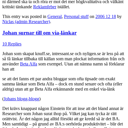
ni därmed ska ta och röra er mot det mer högkvalitativa och välkänt
kritiskt tänkande
Reklamfeber
istället.
This entry was posted in
General
,
Personal stuff
on
2006 12 18
by
Niclas (admin Researcher)
.
Johan surnar till om via-länkar
10 Replies
Johan som skapat knuff.se, intressant.se och nyligen.se är less på att
så få länkar tillbaka till källan som man plockat information från och
använder
Beta Alfa
som exempel. Utan att nämna namn så förklarar
han att
se att det fanns ett par andra bloggar som ofta tipsade om exakt
samma länkar som Beta Alfa – dock en stund senare och ofta (eller
aldrig) utan att ge Beta Alfa erkännande med en enkel via-länk
(
Johans blogg-blogg
)
Det krävs knappast någon Einstein för att inse att det bland annat är
Researcher som Johan surat ihop på. Vilket jag kan tycka är rätt
orättvist. Är det någon jag alltid försökt att ge kredd så är det BA.
Men samtidigt – på grund av BA:s oerhörda produktivitet – blir det