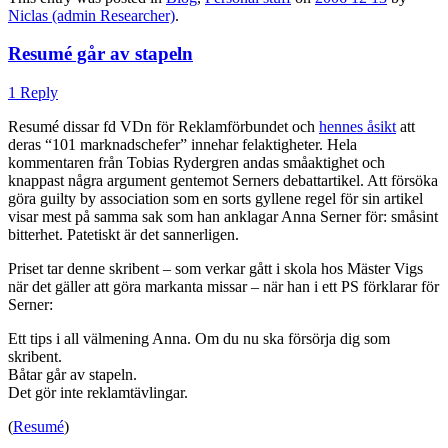
Niclas (admin Researcher)
.
Resumé går av stapeln
1 Reply
Resumé dissar fd VDn för Reklamförbundet och
hennes åsikt
att
deras “101 marknadschefer” innehar felaktigheter. Hela
kommentaren från Tobias Rydergren andas småaktighet och
knappast några argument gentemot Serners debattartikel. Att försöka
göra guilty by association som en sorts gyllene regel för sin artikel
visar mest på samma sak som han anklagar Anna Serner för: småsint
bitterhet. Patetiskt är det sannerligen.
Priset tar denne skribent – som verkar gått i skola hos Mäster Vigs
när det gäller att göra markanta missar – när han i ett PS förklarar för
Serner:
Ett tips i all välmening Anna. Om du nu ska försörja dig som
skribent.
Båtar går av stapeln.
Det gör inte reklamtävlingar.
(
Resumé
)