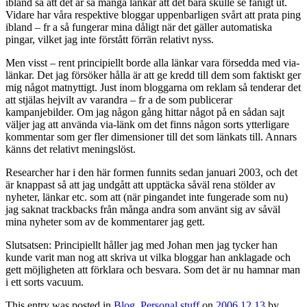
ibland så att det är så många länkar att det bara skulle se fånigt ut.
Vidare har våra respektive bloggar uppenbarligen svårt att prata ping
ibland – fr a så fungerar mina dåligt när det gäller automatiska
pingar, vilket jag inte förstått förrän relativt nyss.
Men visst – rent principiellt borde alla länkar vara försedda med via-
länkar. Det jag försöker hålla är att ge kredd till dem som faktiskt ger
mig något matnyttigt. Just inom bloggarna om reklam så tenderar det
att stjälas hejvilt av varandra – fr a de som publicerar
kampanjebilder. Om jag någon gång hittar något på en sådan sajt
väljer jag att använda via-länk om det finns någon sorts ytterligare
kommentar som ger fler dimensioner till det som länkats till. Annars
känns det relativt meningslöst.
Researcher har i den här formen funnits sedan januari 2003, och det
är knappast så att jag undgått att upptäcka såväl rena stölder av
nyheter, länkar etc. som att (när pingandet inte fungerade som nu)
jag saknat trackbacks från många andra som använt sig av såväl
mina nyheter som av de kommentarer jag gett.
Slutsatsen: Principiellt håller jag med Johan men jag tycker han
kunde varit man nog att skriva ut vilka bloggar han anklagade och
gett möjligheten att förklara och besvara. Som det är nu hamnar man
i ett sorts vacuum.
This entry was posted in
Blog
,
Personal stuff
on
2006 12 13
by