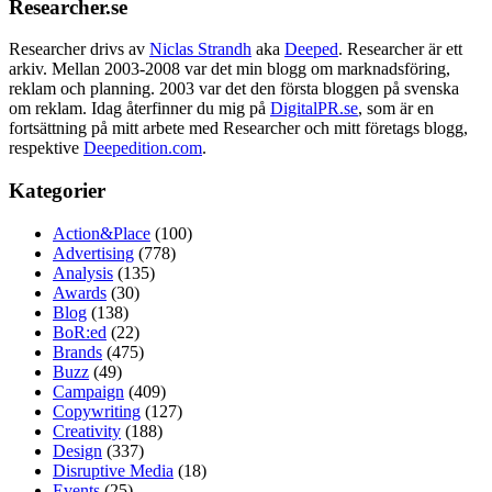
Researcher.se
Researcher drivs av
Niclas Strandh
aka
Deeped
. Researcher är ett
arkiv. Mellan 2003-2008 var det min blogg om marknadsföring,
reklam och planning. 2003 var det den första bloggen på svenska
om reklam. Idag återfinner du mig på
DigitalPR.se
, som är en
fortsättning på mitt arbete med Researcher och mitt företags blogg,
respektive
Deepedition.com
.
Kategorier
Action&Place
(100)
Advertising
(778)
Analysis
(135)
Awards
(30)
Blog
(138)
BoR:ed
(22)
Brands
(475)
Buzz
(49)
Campaign
(409)
Copywriting
(127)
Creativity
(188)
Design
(337)
Disruptive Media
(18)
Events
(25)