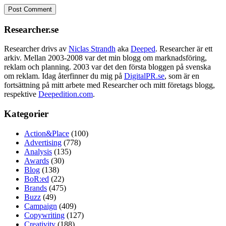
Researcher.se
Researcher drivs av
Niclas Strandh
aka
Deeped
. Researcher är ett
arkiv. Mellan 2003-2008 var det min blogg om marknadsföring,
reklam och planning. 2003 var det den första bloggen på svenska
om reklam. Idag återfinner du mig på
DigitalPR.se
, som är en
fortsättning på mitt arbete med Researcher och mitt företags blogg,
respektive
Deepedition.com
.
Kategorier
Action&Place
(100)
Advertising
(778)
Analysis
(135)
Awards
(30)
Blog
(138)
BoR:ed
(22)
Brands
(475)
Buzz
(49)
Campaign
(409)
Copywriting
(127)
Creativity
(188)