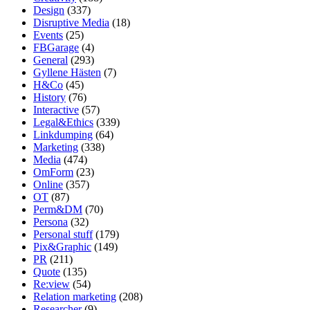
Design
(337)
Disruptive Media
(18)
Events
(25)
FBGarage
(4)
General
(293)
Gyllene Hästen
(7)
H&Co
(45)
History
(76)
Interactive
(57)
Legal&Ethics
(339)
Linkdumping
(64)
Marketing
(338)
Media
(474)
OmForm
(23)
Online
(357)
OT
(87)
Perm&DM
(70)
Persona
(32)
Personal stuff
(179)
Pix&Graphic
(149)
PR
(211)
Quote
(135)
Re:view
(54)
Relation marketing
(208)
Researcher
(9)