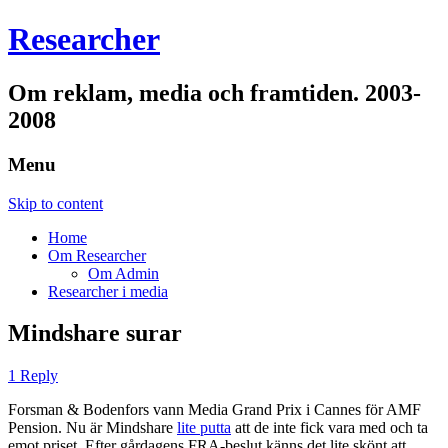
Researcher
Om reklam, media och framtiden. 2003-
2008
Menu
Skip to content
Home
Om Researcher
Om Admin
Researcher i media
Mindshare surar
1 Reply
Forsman & Bodenfors vann Media Grand Prix i Cannes för AMF
Pension. Nu är Mindshare
lite putta
att de inte fick vara med och ta
emot priset. Efter gårdagens FRA-beslut känns det lite skönt att