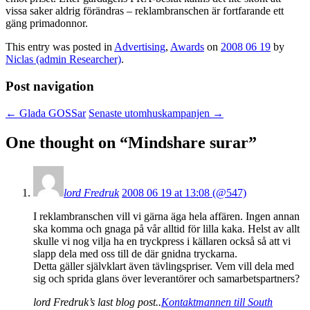
vissa saker aldrig förändras – reklambranschen är fortfarande ett
gäng primadonnor.
This entry was posted in
Advertising
,
Awards
on
2008 06 19
by
Niclas (admin Researcher)
.
Post navigation
←
Glada GOSSar
Senaste utomhuskampanjen
→
One thought on “
Mindshare surar
”
lord Fredruk
2008 06 19 at 13:08 (@547)
I reklambranschen vill vi gärna äga hela affären. Ingen annan
ska komma och gnaga på vår alltid för lilla kaka. Helst av allt
skulle vi nog vilja ha en tryckpress i källaren också så att vi
slapp dela med oss till de där gnidna tryckarna.
Detta gäller självklart även tävlingspriser. Vem vill dela med
sig och sprida glans över leverantörer och samarbetspartners?
lord Fredruk’s last blog post..
Kontaktmannen till South