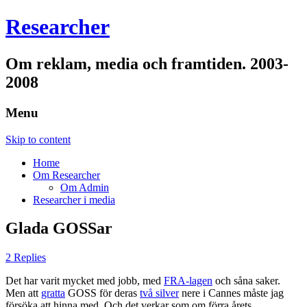
Researcher
Om reklam, media och framtiden. 2003-
2008
Menu
Skip to content
Home
Om Researcher
Om Admin
Researcher i media
Glada GOSSar
2 Replies
Det har varit mycket med jobb, med
FRA-lagen
och såna saker.
Men att
gratta
GOSS för deras
två silver
nere i Cannes måste jag
försöka att hinna med. Och det verkar som om förra årets