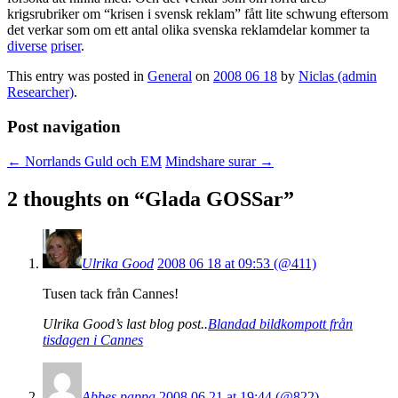
krigsrubriker om “krisen i svensk reklam” fått lite schwung eftersom
det verkar som om ett antal olika svenska reklamdelar kommer ta
diverse
priser
.
This entry was posted in
General
on
2008 06 18
by
Niclas (admin
Researcher)
.
Post navigation
←
Norrlands Guld och EM
Mindshare surar
→
2 thoughts on “
Glada GOSSar
”
Ulrika Good
2008 06 18 at 09:53 (@411)
Tusen tack från Cannes!
Ulrika Good’s last blog post..
Blandad bildkompott från
tisdagen i Cannes
Abbes pappa
2008 06 21 at 19:44 (@822)