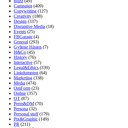
Buzz
(49)
Campaign
(409)
Copywriting
(127)
Creativity
(188)
Design
(337)
Disruptive Media
(18)
Events
(25)
FBGarage
(4)
General
(293)
Gyllene Hästen
(7)
H&Co
(45)
History
(76)
Interactive
(57)
Legal&Ethics
(339)
Linkdumping
(64)
Marketing
(338)
Media
(474)
OmForm
(23)
Online
(357)
OT
(87)
Perm&DM
(70)
Persona
(32)
Personal stuff
(179)
Pix&Graphic
(149)
PR
(211)