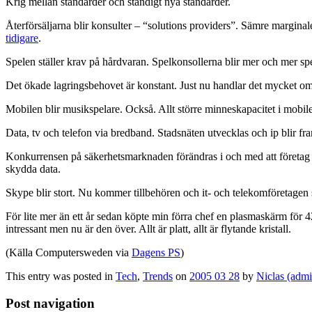
Krig mellan standarder och ständigt nya standarder.
Återförsäljarna blir konsulter – “solutions providers”. Sämre margina
tidigare
.
Spelen ställer krav på hårdvaran. Spelkonsollerna blir mer och mer spe
Det ökade lagringsbehovet är konstant. Just nu handlar det mycket om 
Mobilen blir musikspelare. Också. Allt större minneskapacitet i mobil
Data, tv och telefon via bredband. Stadsnäten utvecklas och ip blir 
Konkurrensen på säkerhetsmarknaden förändras i och med att företag fr
skydda data.
Skype blir stort. Nu kommer tillbehören och it- och telekomföretage
För lite mer än ett år sedan köpte min förra chef en plasmaskärm f
intressant men nu är den över. Allt är platt, allt är flytande kristall.
(Källa Computersweden via
Dagens PS
)
This entry was posted in
Tech
,
Trends
on
2005 03 28
by
Niclas (adm
Post navigation