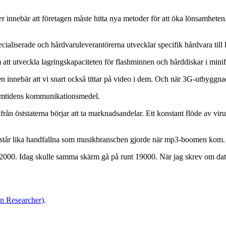
ler innebär att företagen måste hitta nya metoder för att öka lönsamhet
cialiserade och hårdvaruleverantörerna utvecklar specifik hårdvara till 
att utveckla lagringskapaciteten för flashminnen och hårddiskar i mini
en innebär att vi snart också tittar på video i dem. Och när 3G-utbyggn
framtidens kommunikationsmedel.
ån öststaterna börjar att ta marknadsandelar. Ett konstant flöde av viru
n står lika handfallna som musikbranschen gjorde när mp3-boomen kom.
ör 42000. Idag skulle samma skärm gå på runt 19000. När jag skrev om
in Researcher)
.