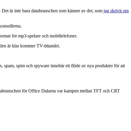
en. Det är inte bara databranschen som känner av det, som
jag skrivit om
konsollerna.
format för mp3-spelare och mobiltelefoner.
aden är klar kommer TV-tittandet.
s, spam, spim och spyware innebär ett flöde av nya produkter för att
 databranschen för Office Dalarna var kampen mellan TFT och CRT