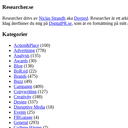
Researcher.se
Researcher drivs av
Niclas Strandh
aka
Deeped
. Researcher är ett a
Idag återfinner du mig på
DigitalPR.se
, som är en fortsättning på mit
Kategorier
Action&Place
(100)
Advertising
(778)
Analysis
(135)
Awards
(30)
Blog
(138)
BoR:ed
(22)
Brands
(475)
Buzz
(49)
Campaign
(409)
Copywriting
(127)
Creativity
(188)
Design
(337)
Disruptive Media
(18)
Events
(25)
FBGarage
(4)
General
(293)
Gyllene Hästen
(7)