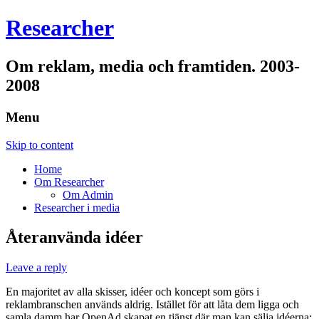
Researcher
Om reklam, media och framtiden. 2003-
2008
Menu
Skip to content
Home
Om Researcher
Om Admin
Researcher i media
Återanvända idéer
Leave a reply
En majoritet av alla skisser, idéer och koncept som görs i
reklambranschen används aldrig. Istället för att låta dem ligga och
samla damm har OpenAd skapat en tjänst där man kan sälja idéerna: