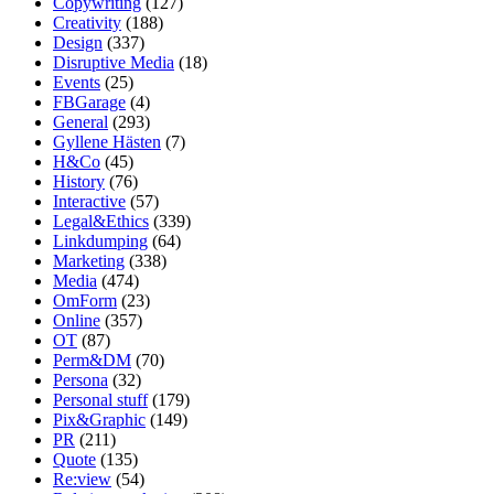
Copywriting
(127)
Creativity
(188)
Design
(337)
Disruptive Media
(18)
Events
(25)
FBGarage
(4)
General
(293)
Gyllene Hästen
(7)
H&Co
(45)
History
(76)
Interactive
(57)
Legal&Ethics
(339)
Linkdumping
(64)
Marketing
(338)
Media
(474)
OmForm
(23)
Online
(357)
OT
(87)
Perm&DM
(70)
Persona
(32)
Personal stuff
(179)
Pix&Graphic
(149)
PR
(211)
Quote
(135)
Re:view
(54)