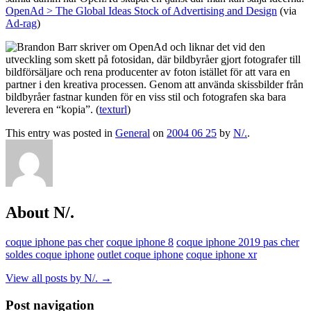
OpenAd > The Global Ideas Stock of Advertising and Design
(via
Ad-rag
)
Brandon Barr skriver om OpenAd och liknar det vid den
utveckling som skett på fotosidan, där bildbyråer gjort fotografer till
bildförsäljare och rena producenter av foton istället för att vara en
partner i den kreativa processen. Genom att använda skissbilder från
bildbyråer fastnar kunden för en viss stil och fotografen ska bara
leverera en “kopia”. (
texturl
)
This entry was posted in
General
on
2004 06 25
by
N/.
.
About N/.
coque iphone pas cher
coque iphone 8
coque iphone 2019 pas cher
soldes coque iphone
outlet coque iphone
coque iphone xr
View all posts by N/.
→
Post navigation