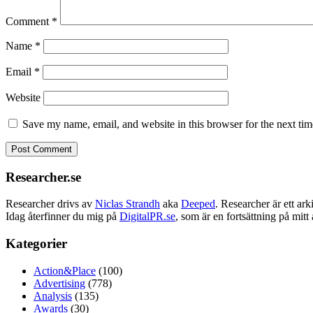
Comment
*
Name
*
Email
*
Website
Save my name, email, and website in this browser for the next ti
Researcher.se
Researcher drivs av
Niclas Strandh
aka
Deeped
. Researcher är ett a
Idag återfinner du mig på
DigitalPR.se
, som är en fortsättning på mit
Kategorier
Action&Place
(100)
Advertising
(778)
Analysis
(135)
Awards
(30)