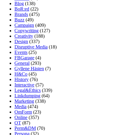
Blog
(138)
BoR:ed
(22)
Brands
(475)
Buzz
(49)
Campaign
(409)
Copywriting
(127)
Creativity
(188)
Design
(337)
Disruptive Media
(18)
Events
(25)
FBGarage
(4)
General
(293)
Gyllene Hästen
(7)
H&Co
(45)
History
(76)
Interactive
(57)
Legal&Ethics
(339)
Linkdumping
(64)
Marketing
(338)
Media
(474)
OmForm
(23)
Online
(357)
OT
(87)
Perm&DM
(70)
Persona
(32)