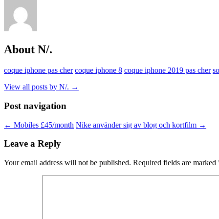
About N/.
coque iphone pas cher
coque iphone 8
coque iphone 2019 pas cher
s
View all posts by N/.
→
Post navigation
←
Mobiles £45/month
Nike använder sig av blog och kortfilm
→
Leave a Reply
Your email address will not be published.
Required fields are marked