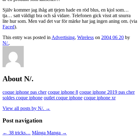
Själv kommer jag ihåg att tjejen hade en röd blus, en kjol som…
tja… satt väldigt bra och så vidare. Telefonen gick visst att snurra
lite hur som. Men vad det var för märke har jag ingen aning om. (via
Faced
).
This entry was posted in
Advertising
,
Wireless
on
2004 06 20
by
N/.
.
About N/.
coque iphone pas cher
coque iphone 8
coque iphone 2019 pas cher
soldes coque iphone
outlet coque iphone
coque iphone xr
View all posts by N/.
→
Post navigation
←
38 tricks…
Många Manga
→