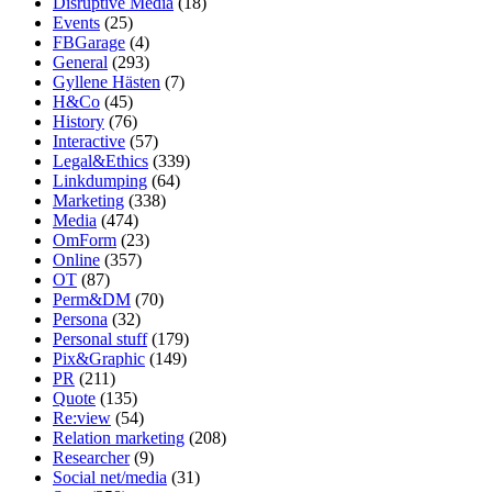
Disruptive Media
(18)
Events
(25)
FBGarage
(4)
General
(293)
Gyllene Hästen
(7)
H&Co
(45)
History
(76)
Interactive
(57)
Legal&Ethics
(339)
Linkdumping
(64)
Marketing
(338)
Media
(474)
OmForm
(23)
Online
(357)
OT
(87)
Perm&DM
(70)
Persona
(32)
Personal stuff
(179)
Pix&Graphic
(149)
PR
(211)
Quote
(135)
Re:view
(54)
Relation marketing
(208)
Researcher
(9)
Social net/media
(31)