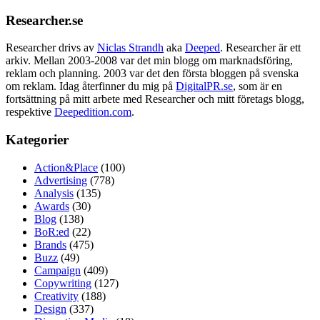
Researcher.se
Researcher drivs av
Niclas Strandh
aka
Deeped
. Researcher är ett
arkiv. Mellan 2003-2008 var det min blogg om marknadsföring,
reklam och planning. 2003 var det den första bloggen på svenska
om reklam. Idag återfinner du mig på
DigitalPR.se
, som är en
fortsättning på mitt arbete med Researcher och mitt företags blogg,
respektive
Deepedition.com
.
Kategorier
Action&Place
(100)
Advertising
(778)
Analysis
(135)
Awards
(30)
Blog
(138)
BoR:ed
(22)
Brands
(475)
Buzz
(49)
Campaign
(409)
Copywriting
(127)
Creativity
(188)
Design
(337)