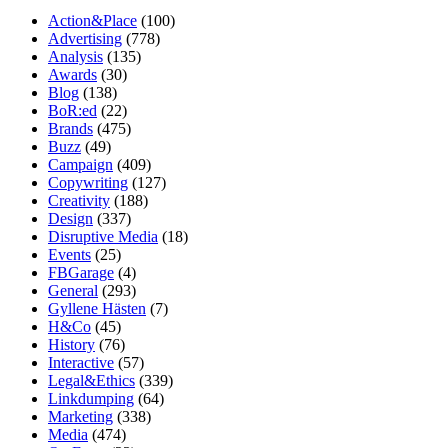
Action&Place
(100)
Advertising
(778)
Analysis
(135)
Awards
(30)
Blog
(138)
BoR:ed
(22)
Brands
(475)
Buzz
(49)
Campaign
(409)
Copywriting
(127)
Creativity
(188)
Design
(337)
Disruptive Media
(18)
Events
(25)
FBGarage
(4)
General
(293)
Gyllene Hästen
(7)
H&Co
(45)
History
(76)
Interactive
(57)
Legal&Ethics
(339)
Linkdumping
(64)
Marketing
(338)
Media
(474)