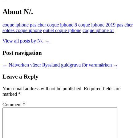
About N/.
coque iphone pas cher
coque iphone 8
coque iphone 2019 pas cher
soldes coque iphone
outlet coque iphone
coque iphone xr
View all posts by N/.
→
Post navigation
←
Nätverken växer
Ryssland guldgruva för varumärken
→
Leave a Reply
Your email address will not be published.
Required fields are
marked
*
Comment
*