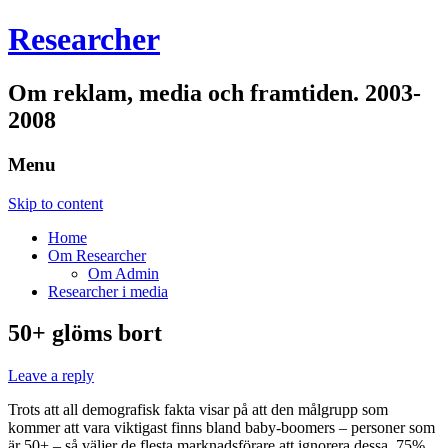
Researcher
Om reklam, media och framtiden. 2003-
2008
Menu
Skip to content
Home
Om Researcher
Om Admin
Researcher i media
50+ glöms bort
Leave a reply
Trots att all demografisk fakta visar på att den målgrupp som
kommer att vara viktigast finns bland baby-boomers – personer som
är 50+ – så väljer de flesta marknadsförare att ignorera dessa. 75%