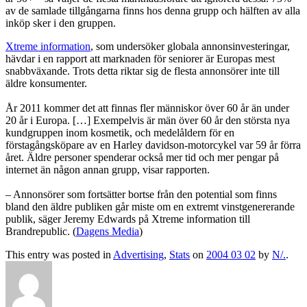
av de samlade tillgångarna finns hos denna grupp och hälften av alla
inköp sker i den gruppen.
Xtreme information
, som undersöker globala annonsinvesteringar,
hävdar i en rapport att marknaden för seniorer är Europas mest
snabbväxande. Trots detta riktar sig de flesta annonsörer inte till
äldre konsumenter.
År 2011 kommer det att finnas fler människor över 60 år än under
20 år i Europa. […] Exempelvis är män över 60 år den största nya
kundgruppen inom kosmetik, och medelåldern för en
förstagångsköpare av en Harley davidson-motorcykel var 59 år förra
året. Äldre personer spenderar också mer tid och mer pengar på
internet än någon annan grupp, visar rapporten.
– Annonsörer som fortsätter bortse från den potential som finns
bland den äldre publiken går miste om en extremt vinstgenererande
publik, säger Jeremy Edwards på Xtreme information till
Brandrepublic. (
Dagens Media
)
This entry was posted in
Advertising
,
Stats
on
2004 03 02
by
N/.
.