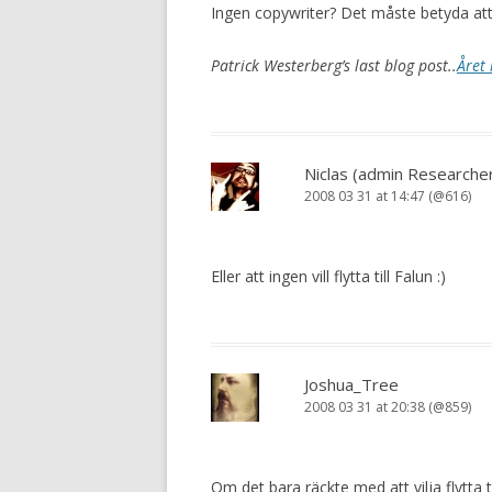
Ingen copywriter? Det måste betyda att 
Patrick Westerberg’s last blog post..
Året 
Niclas (admin Researche
2008 03 31 at 14:47 (@616)
Eller att ingen vill flytta till Falun :)
Joshua_Tree
2008 03 31 at 20:38 (@859)
Om det bara räckte med att vilja flytta t