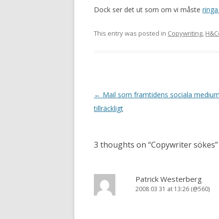
Dock ser det ut som om vi måste
ring
This entry was posted in
Copywriting
,
H&C
Post navigation
←
Mail som framtidens sociala medium 
tillräckligt
3 thoughts on “
Copywriter sökes
”
Patrick Westerberg
2008 03 31 at 13:26 (@560)