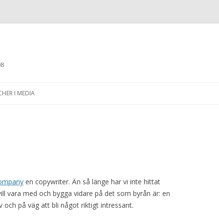
08
Skip to content
CHER I MEDIA
ompany
en copywriter. Än så länge har vi inte hittat
vill vara med och bygga vidare på det som byrån är: en
v och på väg att bli något riktigt intressant.