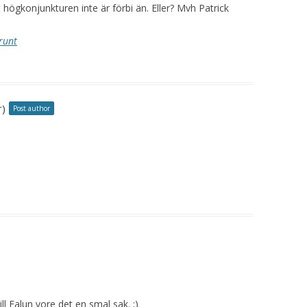
högkonjunkturen inte är förbi än. Eller? Mvh Patrick
runt
r)
Post author
ill Falun vore det en smal sak. ;)