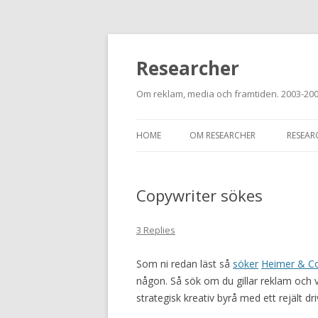
Researcher
Om reklam, media och framtiden. 2003-20
HOME
OM RESEARCHER
RESEAR
Copywriter sökes
3 Replies
Som ni redan läst så
söker
Heimer & C
någon. Så sök om du gillar reklam och 
strategisk kreativ byrå med ett rejält dri