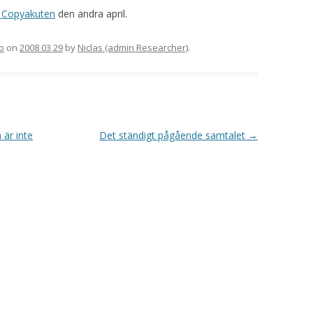
a Copyakuten
den andra april.
o
on
2008 03 29
by
Niclas (admin Researcher)
.
är inte
Det ständigt pågående samtalet
→