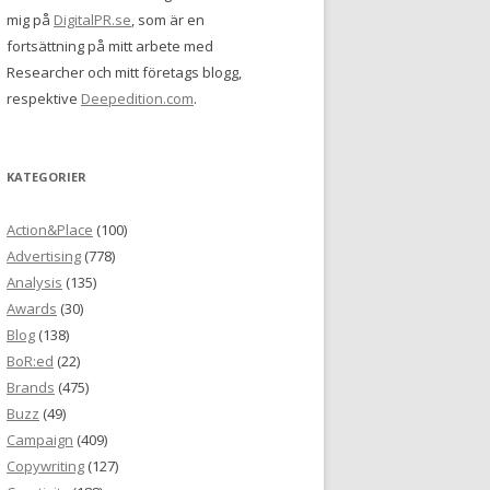
mig på
DigitalPR.se
, som är en
fortsättning på mitt arbete med
Researcher och mitt företags blogg,
respektive
Deepedition.com
.
KATEGORIER
Action&Place
(100)
Advertising
(778)
Analysis
(135)
Awards
(30)
Blog
(138)
BoR:ed
(22)
Brands
(475)
Buzz
(49)
Campaign
(409)
Copywriting
(127)