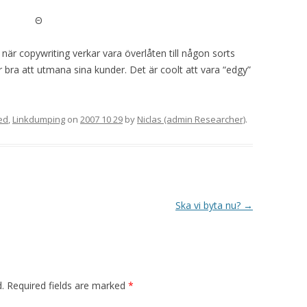
Θ
när copywriting verkar vara överlåten till någon sorts
r bra att utmana sina kunder. Det är coolt att vara “edgy”
ed
,
Linkdumping
on
2007 10 29
by
Niclas (admin Researcher)
.
Ska vi byta nu?
→
.
Required fields are marked
*