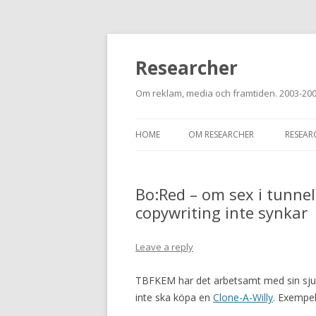
Researcher
Om reklam, media och framtiden. 2003-20
HOME
OM RESEARCHER
RESEAR
Bo:Red – om sex i tunne
copywriting inte synkar
Leave a reply
TBFKEM har det arbetsamt med sin sjuå
inte ska köpa en
Clone-A-Willy
. Exempel