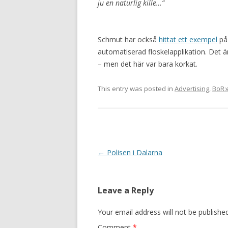
ju en naturlig kille…”
Schmut har också
hittat ett exempel
på 
automatiserad floskelapplikation. Det ä
– men det här var bara korkat.
This entry was posted in
Advertising
,
BoR:
Post navigation
←
Polisen i Dalarna
Leave a Reply
Your email address will not be published
Comment
*