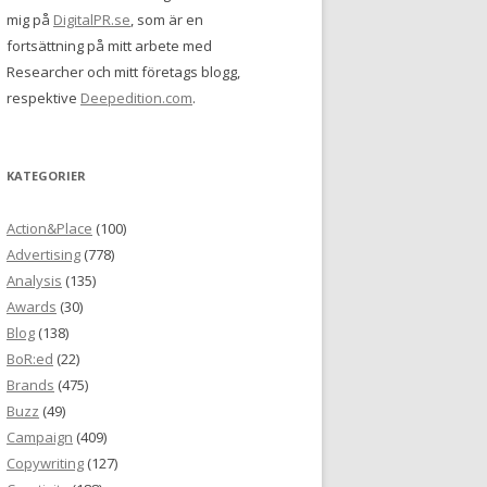
mig på
DigitalPR.se
, som är en
fortsättning på mitt arbete med
Researcher och mitt företags blogg,
respektive
Deepedition.com
.
KATEGORIER
Action&Place
(100)
Advertising
(778)
Analysis
(135)
Awards
(30)
Blog
(138)
BoR:ed
(22)
Brands
(475)
Buzz
(49)
Campaign
(409)
Copywriting
(127)