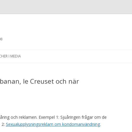
08
Skip to content
CHER I MEDIA
lbanan, le Creuset och när
ring och reklamen. Exempel 1: Sjuåringen frågar om de
 2:
Sexualupplysningsreklam om kondomanvändning
.