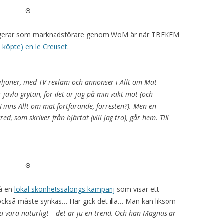
Θ
fungerar som marknadsförare genom WoM är när TBFKEM
 köpte) en le Creuset
.
iljoner, med TV-reklam och annonser i Allt om Mat
 jävla grytan, för det är jag på min vakt mot (och
 Finns Allt om mat fortfarande, förresten?). Men en
d, som skriver från hjärtat (vill jag tro), går hem. Till
Θ
på en
lokal skönhetssalongs kampanj
som visar ett
också måste synkas… Här gick det illa… Man kan liksom
ju vara naturligt – det är ju en trend. Och han Magnus är