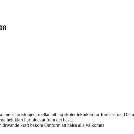
08
 under föredragen, mellan att jag sköter tekniken för föreläsarna. Det
na helt klart har plockat fram det bästa.
rivande kraft bakom Omform att hälsa alla välkomna.