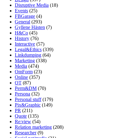
Disruptive Media
(18)
Events
(25)
FBGarage
(4)
General
(293)
Gyllene Hästen
(7)
H&Co
(45)
History
(76)
Interactive
(57)
Legal&Ethics
(339)
Linkdumping
(64)
Marketing
(338)
Media
(474)
OmForm
(23)
Online
(357)
OT
(87)
Perm&DM
(70)
Persona
(32)
Personal stuff
(179)
Pix&Graphic
(149)
PR
(211)
Quote
(135)
Re:view
(54)
Relation marketing
(208)
Researcher
(9)