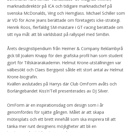
marknadsdirektör på ICA och tidigare marknadschef på
svenska McDonalds, Ving och Hemglass. Michael Schiller som
är VD för Acne Jeans berättade om företagets icke-strategi.
Henrik Roos, flerfaldig SM-mästare i GT-racing berättade om
sitt nya mål: att bli världsbäst på rallyspel med SimBin.
Årets designstipendium från Heimer & Company Reklambyrå
gick till Joakim Knapp för den grafiska profil han som student
gjort för Tillskärarakademin. Helmut Krone-utställningen var
välbesökt och Claes Bergqvist sålde ett stort antal av Helmut
Krone-biografin.
Kvällen avslutades på Harrys där Club OmForm avåts och
Borlängebandet Kiss’n’Tell presenterades av DJ Silver.
OmForm är en inspirationsdag om design som i år
genomfördes för sjätte gången. Målet är att skapa
mötesplats och ett brett innehåll som ska inspirera till att
tänka mer runt designens möjligheter att bli en