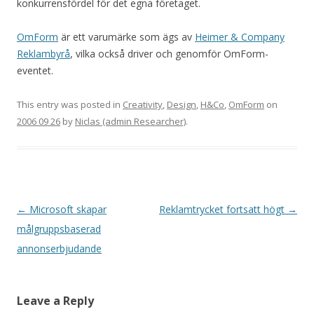
konkurrensfördel för det egna företaget.
OmForm
är ett varumärke som ägs av
Heimer & Company
Reklambyrå
, vilka också driver och genomför OmForm-
eventet.
This entry was posted in
Creativity
,
Design
,
H&Co
,
OmForm
on
2006 09 26
by
Niclas (admin Researcher)
.
Post navigation
←
Microsoft skapar
Reklamtrycket fortsatt högt
→
målgruppsbaserad
annonserbjudande
Leave a Reply