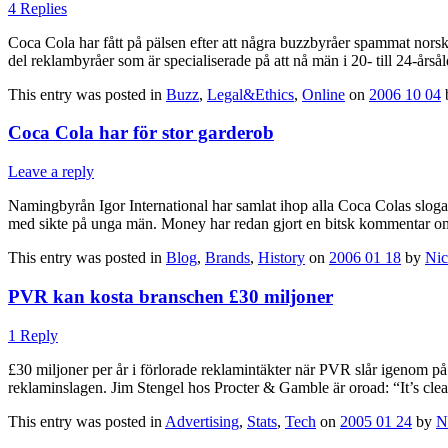
4 Replies
Coca Cola har fått på pälsen efter att några buzzbyråer spammat nors
del reklambyråer som är specialiserade på att nå män i 20- till 24-årsåld
This entry was posted in
Buzz
,
Legal&Ethics
,
Online
on
2006 10 04
Coca Cola har för stor garderob
Leave a reply
Namingbyrån Igor International har samlat ihop alla Coca Colas slogans
med sikte på unga män. Money har redan gjort en bitsk kommentar om
This entry was posted in
Blog
,
Brands
,
History
on
2006 01 18
by
Nic
PVR kan kosta branschen £30 miljoner
1 Reply
£30 miljoner per år i förlorade reklamintäkter när PVR slår igenom på 
reklaminslagen. Jim Stengel hos Procter & Gamble är oroad: “It’s cl
This entry was posted in
Advertising
,
Stats
,
Tech
on
2005 01 24
by
N