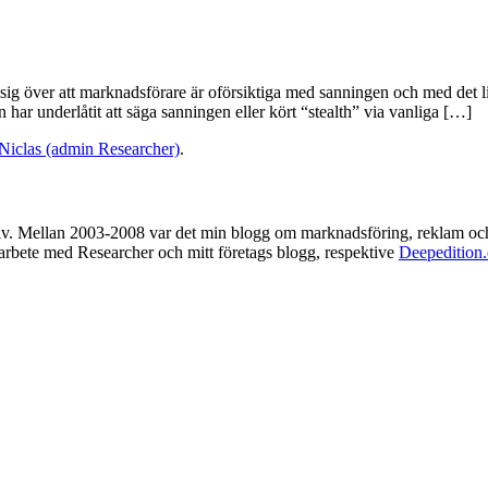
ig över att marknadsförare är oförsiktiga med sanningen och med det l
n har underlåtit att säga sanningen eller kört “stealth” via vanliga […]
Niclas (admin Researcher)
.
rkiv. Mellan 2003-2008 var det min blogg om marknadsföring, reklam oc
t arbete med Researcher och mitt företags blogg, respektive
Deepedition