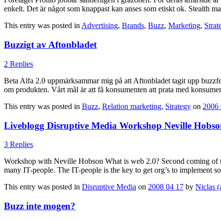
enkelt. Det är något som knappast kan anses som etiskt ok. Stealth mar
This entry was posted in
Advertising
,
Brands
,
Buzz
,
Marketing
,
Strat
Buzzigt av Aftonbladet
2 Replies
Beta Alfa 2.0 uppmärksammar mig på att Aftonbladet tagit upp buzzfeno
om produkten. Vårt mål är att få konsumenten att prata med konsumen
This entry was posted in
Buzz
,
Relation marketing
,
Strategy
on
2006 
Liveblogg Disruptive Media Workshop Neville Hobs
3 Replies
Workshop with Neville Hobson What is web 2.0? Second coming of the t
many IT-people. The IT-people is the key to get org’s to implement so
This entry was posted in
Disruptive Media
on
2008 04 17
by
Niclas 
Buzz inte mogen?