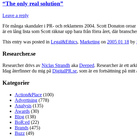
“The only real solution”
Leave a reply
För många skandaler i PR- och reklamens 2004. Scott Donaton oroar s
är en lång lista som Scott räknar upp bara från förra året, där bransche
This entry was posted in
Legal&Ethics
,
Marketing
on
2005 01 18
by
Researcher.se
Researcher drivs av
Niclas Strandh
aka
Deeped
. Researcher är ett a
Idag återfinner du mig på
DigitalPR.se
, som är en fortsättning på mit
Kategorier
Action&Place
(100)
Advertising
(778)
Analysis
(135)
Awards
(30)
Blog
(138)
BoR:ed
(22)
Brands
(475)
Buzz
(49)