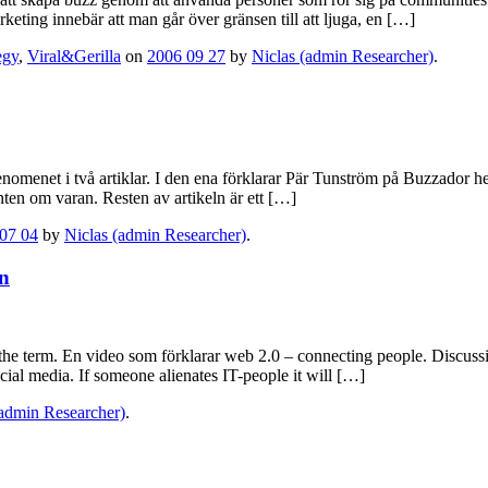
keting innebär att man går över gränsen till att ljuga, en […]
egy
,
Viral&Gerilla
on
2006 09 27
by
Niclas (admin Researcher)
.
menet i två artiklar. I den ena förklarar Pär Tunström på Buzzador hela
ten om varan. Resten av artikeln är ett […]
07 04
by
Niclas (admin Researcher)
.
on
erm. En video som förklarar web 2.0 – connecting people. Discussion a
cial media. If someone alienates IT-people it will […]
(admin Researcher)
.