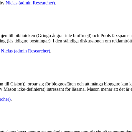
by
Niclas (admin Researcher)
.
 till biblioteken (Gringo ångrar inte bluffmejl) och Pools faxspamstunt
ng (läs tidigare postningar). I den ständiga diskussionen om reklamtr
y
Niclas (admin Researcher)
.
ill Cision)), oroar sig för bloggosfären och att många bloggare kan komm
 Mason icke-definierat) intressant för läsarna. Mason menar att det är e
rcher)
.
är att skapa buzz genom att använda personer som rör sig på communitie