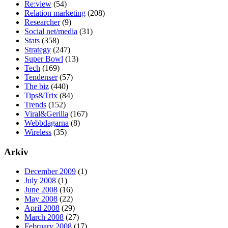
Re:view
(54)
Relation marketing
(208)
Researcher
(9)
Social net/media
(31)
Stats
(358)
Strategy
(247)
Super Bowl
(13)
Tech
(169)
Tendenser
(57)
The biz
(440)
Tips&Trix
(84)
Trends
(152)
Viral&Gerilla
(167)
Webbdagarna
(8)
Wireless
(35)
Arkiv
December 2009
(1)
July 2008
(1)
June 2008
(16)
May 2008
(22)
April 2008
(29)
March 2008
(27)
February 2008
(17)