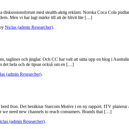
ka diskussionsforum med stealth-aktig reklam. Norska Coca Cola pudlar v
ern. Men vi har lagt märke till att de blivit lite […]
by
Niclas (admin Researcher)
.
, taglines och jinglar. Och CC har valt att sätta upp en blog i Australie
 det hela och de tipsar också om en […]
las (admin Researcher)
.
bred fron. Det beräknar Starcom Motive i en ny rapport. ITV planerar at
ear we need new channels to reach consumers. Brands that […]
iclas (admin Researcher)
.