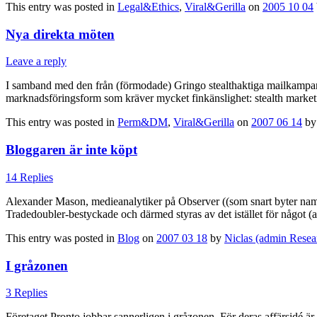
This entry was posted in
Legal&Ethics
,
Viral&Gerilla
on
2005 10 04
Nya direkta möten
Leave a reply
I samband med den från (förmodade) Gringo stealthaktiga mailkampanjen
marknadsföringsform som kräver mycket finkänslighet: stealth marketi
This entry was posted in
Perm&DM
,
Viral&Gerilla
on
2007 06 14
b
Bloggaren är inte köpt
14 Replies
Alexander Mason, medieanalytiker på Observer ((som snart byter namn t
Tradedoubler-bestyckade och därmed styras av det istället för något (av
This entry was posted in
Blog
on
2007 03 18
by
Niclas (admin Resea
I gråzonen
3 Replies
Företaget Pronto jobbar sannerligen i gråzonen. För deras affärsidé 