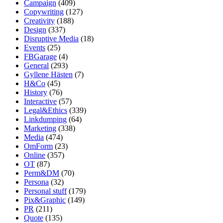
Campaign
(409)
Copywriting
(127)
Creativity
(188)
Design
(337)
Disruptive Media
(18)
Events
(25)
FBGarage
(4)
General
(293)
Gyllene Hästen
(7)
H&Co
(45)
History
(76)
Interactive
(57)
Legal&Ethics
(339)
Linkdumping
(64)
Marketing
(338)
Media
(474)
OmForm
(23)
Online
(357)
OT
(87)
Perm&DM
(70)
Persona
(32)
Personal stuff
(179)
Pix&Graphic
(149)
PR
(211)
Quote
(135)