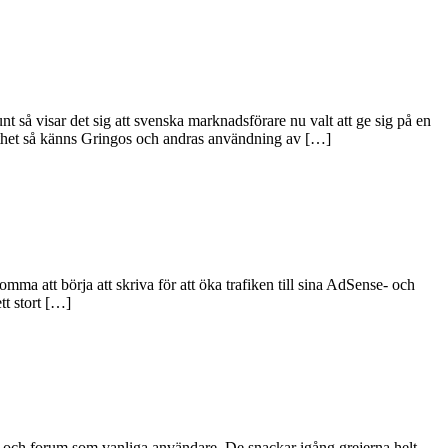
 så visar det sig att svenska marknadsförare nu valt att ge sig på en
ötthet så känns Gringos och andras användning av […]
a att börja att skriva för att öka trafiken till sina AdSense- och
tt stort […]
s och forum som vanliga användare. De snackar igång grejerna helt