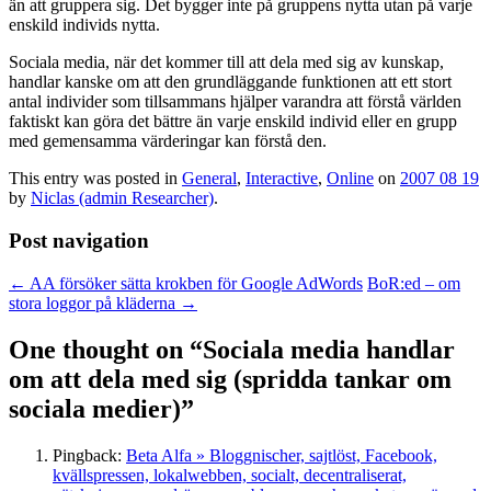
än att gruppera sig. Det bygger inte på gruppens nytta utan på varje
enskild individs nytta.
Sociala media, när det kommer till att dela med sig av kunskap,
handlar kanske om att den grundläggande funktionen att ett stort
antal individer som tillsammans hjälper varandra att förstå världen
faktiskt kan göra det bättre än varje enskild individ eller en grupp
med gemensamma värderingar kan förstå den.
This entry was posted in
General
,
Interactive
,
Online
on
2007 08 19
by
Niclas (admin Researcher)
.
Post navigation
←
AA försöker sätta krokben för Google AdWords
BoR:ed – om
stora loggor på kläderna
→
One thought on “
Sociala media handlar
om att dela med sig (spridda tankar om
sociala medier)
”
Pingback:
Beta Alfa » Bloggnischer, sajtlöst, Facebook,
kvällspressen, lokalwebben, socialt, decentraliserat,