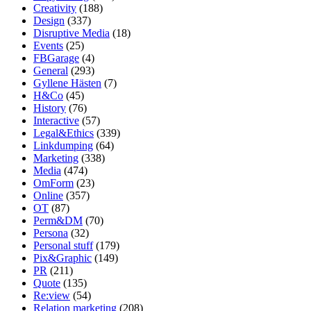
Creativity
(188)
Design
(337)
Disruptive Media
(18)
Events
(25)
FBGarage
(4)
General
(293)
Gyllene Hästen
(7)
H&Co
(45)
History
(76)
Interactive
(57)
Legal&Ethics
(339)
Linkdumping
(64)
Marketing
(338)
Media
(474)
OmForm
(23)
Online
(357)
OT
(87)
Perm&DM
(70)
Persona
(32)
Personal stuff
(179)
Pix&Graphic
(149)
PR
(211)
Quote
(135)
Re:view
(54)
Relation marketing
(208)