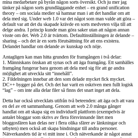
mina medarbetare på byrån någon sorts översikt. Och ju mer jag
tänker på någon sorts grundläggande enhet – en grand unification
theory – om sociala medier så hamnar man i att det handlar om att
dela med sig. Under web 1.0 var det något som man valde att göra –
default var att det du skapade krävde en sorts medveten vilja till att
delge andra. I princip kunde man göra saker utan att någon annan
visste om det. Web 2.0 är tvärtom. Defaultinställningen är delande –
sharing – och det är en sorts förutsättning för att ens existera.
Delandet handlar om delande av kunskap och nöje.
Antagligen kan man hitta grunden för framgången i två delar:
1. Människans önskan att synas och att äga framgång. Ett samhälles
framgång fungerar bara genom att dela med sig för att ge andra
möjlighet att utveckla sitt “innehåll”.
2. Fildelningen innebar att den som delade mycket fick mycket.
DC++ bygger på det. Och det har varit en oskriven men fullt logisk
“lag” – om inte alla delar filer så finns det snart inget att dela.
Detta har också utvecklats utifrån två beteenden: att äga och att vara
en del av ett sammanhang. Genom att web 2.0 många gånger
handlat om att skapa sig en individuell plattform (exempelvis är
antalet bloggar som skrivs av flera försvinnande litet men
bloggosfären kan delas ner i flera olika sfärer av länkningar och
utbyten) men också att skapa bindningar till andra personer.
Nätverkandets tid är vi mitt inne i. Och nätverkande är något annat